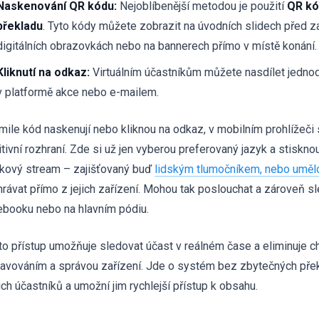
Naskenování QR kódu:
Nejoblíbenější metodou je použití
QR kó
překladu
. Tyto kódy můžete zobrazit na úvodních slidech před 
digitálních obrazovkách nebo na bannerech přímo v místě konání.
Kliknutí na odkaz:
Virtuálním účastníkům můžete nasdílet jedno
v platformě akce nebo e-mailem.
mile kód naskenují nebo kliknou na odkaz, v mobilním prohlížeči s
itivní rozhraní. Zde si už jen vyberou preferovaný jazyk a stisknou
kový stream – zajišťovaný buď
lidským tlumočníkem, nebo umělo
hrávat přímo z jejich zařízení. Mohou tak poslouchat a zároveň 
ebooku nebo na hlavním pódiu.
to přístup umožňuje sledovat účast v reálném čase a eliminuje c
avováním a správou zařízení. Jde o systém bez zbytečných přek
ich účastníků a umožní jim rychlejší přístup k obsahu.