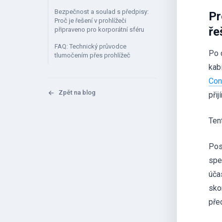
Bezpečnost a soulad s předpisy:
Pr
Proč je řešení v prohlížeči
ře
připraveno pro korporátní sféru
FAQ: Technický průvodce
Po 
tlumočením přes prohlížeč
kab
Con
Zpět na blog
při
Ten
Pos
spe
úča
sko
pře