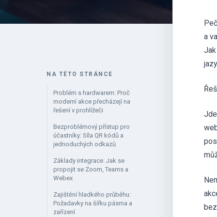
Peč
a v
Jak
jaz
NA TÉTO STRÁNCE
Řeš
Problém s hardwarem: Proč
moderní akce přecházejí na
řešení v prohlížeči
Jde
Bezproblémový přístup pro
web
účastníky: Síla QR kódů a
pos
jednoduchých odkazů
můž
Základy integrace: Jak se
propojit se Zoom, Teams a
Webex
Nem
akc
Zajištění hladkého průběhu:
Požadavky na šířku pásma a
bez
zařízení