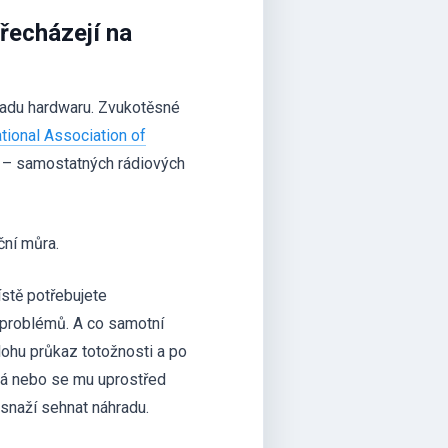
řecházejí na
omadu hardwaru. Zvukotěsné
ational Association of
ce – samostatných rádiových
ční můra.
ístě potřebujete
ní problémů. A co samotní
álohu průkaz totožnosti a po
chá nebo se mu uprostřed
 snaží sehnat náhradu.