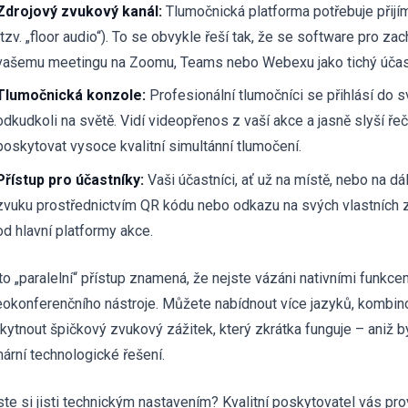
Zdrojový zvukový kanál:
Tlumočnická platforma potřebuje přijím
(tzv. „floor audio“). To se obvykle řeší tak, že se software pro zac
vašemu meetingu na Zoomu, Teams nebo Webexu jako tichý účas
Tlumočnická konzole:
Profesionální tlumočníci se přihlásí do 
odkudkoli na světě. Vidí videopřenos z vaší akce a jasně slyší ře
poskytovat vysoce kvalitní simultánní tlumočení.
Přístup pro účastníky:
Vaši účastníci, ať už na místě, nebo na dá
zvuku prostřednictvím QR kódu nebo odkazu na svých vlastních z
od hlavní platformy akce.
to „paralelní“ přístup znamená, že nejste vázáni nativními funkc
eokonferenčního nástroje. Můžete nabídnout více jazyků, kombino
kytnout špičkový zvukový zážitek, který zkrátka funguje – aniž by
mární technologické řešení.
ste si jisti technickým nastavením? Kvalitní poskytovatel vás p