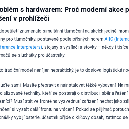
oblém s hardwarem: Proč moderní akce p
šení v prohlížeči
desetiletí znamenalo simultánní tlumočení na akcích jediné: hr
iny pro tlumočníky, postavené podle přísných norem
AIIC (Intern
ference Interpreters)
, stojany s vysílači a stovky – někdy i tisí
jímačů se sluchátky pro účastníky.
to tradiční model není jen nepraktický, je to doslova logistická no
uďte sami. Musíte přepravit a nainstalovat těžké vybavení. Na m
cializované techniky, kteří se postarají o distribuci, sběr a řeše
stníci? Musí stát ve frontě na vyzvednutí zařízení, nechat jako z
nčení si vystát další frontu na vrácení. Pokud se přijímač porou
dnášky vybijí baterie, účastník přijde o klíčový obsah, zatímco se