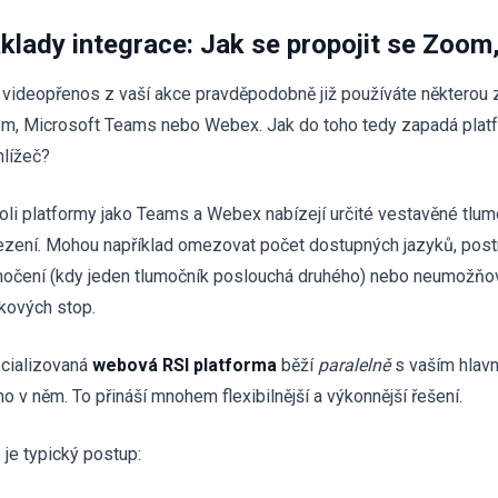
klady integrace: Jak se propojit se Zoo
 videopřenos z vaší akce pravděpodobně již používáte některou z 
m, Microsoft Teams nebo Webex. Jak do toho tedy zapadá platf
hlížeč?
oli platformy jako Teams a Webex nabízejí určité vestavěné tlum
zení. Mohou například omezovat počet dostupných jazyků, postr
močení (kdy jeden tlumočník poslouchá druhého) nebo neumožňov
kových stop.
cializovaná
webová RSI platforma
běží
paralelně
s vaším hlavn
mo v něm. To přináší mnohem flexibilnější a výkonnější řešení.
 je typický postup: