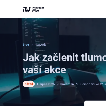
Blog
Návody
Jak začlenit tlum
vaší akce
31. srpna 2026
9
min čtení
K dispozici ve 12 j
Návod