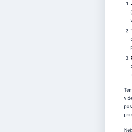
Ten
vid
pos
pri
Nej