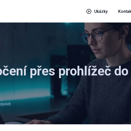
Ukázky
Kontak
očení přes prohlížeč do
azycích