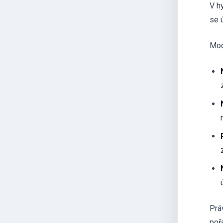
V h
se 
Mod
Prá
poř