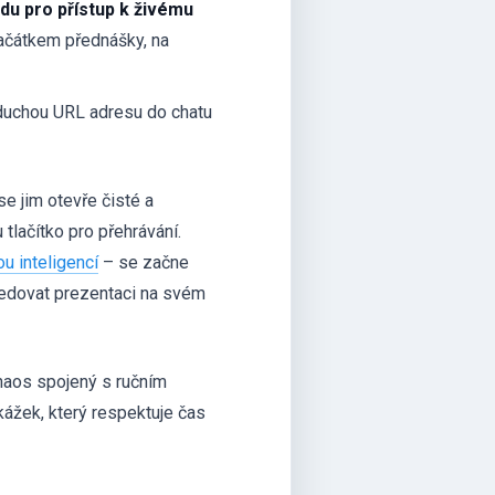
du pro přístup k živému
začátkem přednášky, na
duchou URL adresu do chatu
e jim otevře čisté a
 tlačítko pro přehrávání.
u inteligencí
– se začne
sledovat prezentaci na svém
haos spojený s ručním
ážek, který respektuje čas