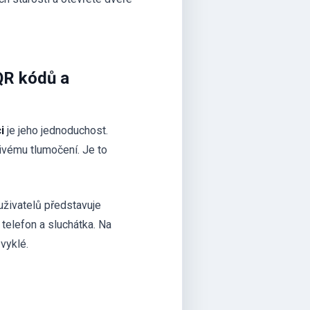
QR kódů a
i
je jeho jednoduchost.
živému tlumočení. Je to
živatelů představuje
 telefon a sluchátka. Na
vyklé.