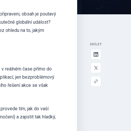
 připraveni, obsah je poutavý
skutečně globální událost?
ez ohledu na to, jakým
SDÍLET
k v reálném čase přímo do
plikací, jen bezproblémový
ího řešení akce se však
provede tím, jak do vaší
očení) a zajistit tak hladký,