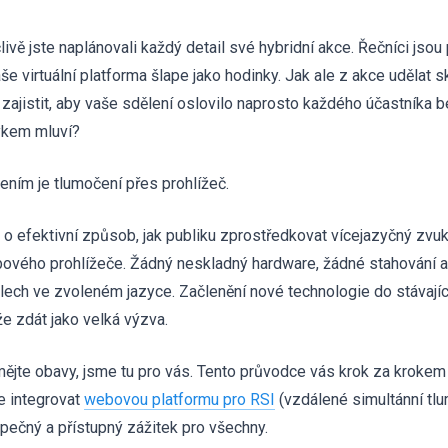
livě jste naplánovali každý detail své hybridní akce. Řečníci jsou
aše virtuální platforma šlape jako hodinky. Jak ale z akce udělat 
 zajistit, aby vaše sdělení oslovilo naprosto každého účastníka b
ykem mluví?
ením je tlumočení přes prohlížeč.
 o efektivní způsob, jak publiku zprostředkovat vícejazyčný zvu
ového prohlížeče. Žádný neskladný hardware, žádné stahování a
lech ve zvoleném jazyce. Začlenění nové technologie do stávajíc
e zdát jako velká výzva.
ějte obavy, jsme tu pro vás. Tento průvodce vás krok za krokem 
e integrovat
webovou platformu pro RSI
(vzdálené simultánní tlum
pečný a přístupný zážitek pro všechny.