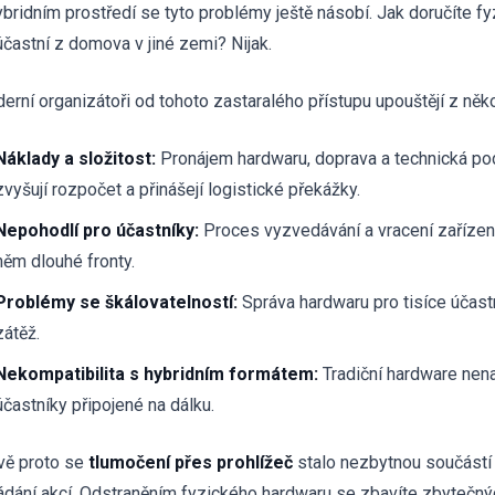
ybridním prostředí se tyto problémy ještě násobí. Jak doručíte f
účastní z domova v jiné zemi? Nijak.
erní organizátoři od tohoto zastaralého přístupu upouštějí z něk
Náklady a složitost:
Pronájem hardwaru, doprava a technická po
zvyšují rozpočet a přinášejí logistické překážky.
Nepohodlí pro účastníky:
Proces vyzvedávání a vracení zařízení 
něm dlouhé fronty.
Problémy se škálovatelností:
Správa hardwaru pro tisíce účas
zátěž.
Nekompatibilita s hybridním formátem:
Tradiční hardware nena
účastníky připojené na dálku.
vě proto se
tlumočení přes prohlížeč
stalo nezbytnou součástí 
ádání akcí. Odstraněním fyzického hardwaru se zbavíte zbytečnýc