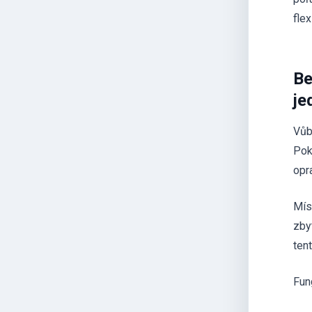
flex
Be
je
Vůb
Pok
opr
Mís
zby
ten
Fun