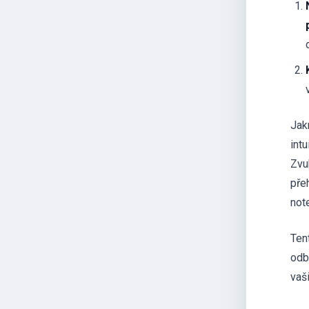
Jak
intu
Zvu
pře
not
Ten
odb
vaš