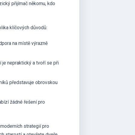
yzický přijímač někomu, kdo
olika klíčových důvodů:
dpora na místě výrazně
je nepraktický a tvoří se při
tníků představuje obrovskou
bízí žádné řešení pro
moderních strategií pro
h starostí a otevřete dveře