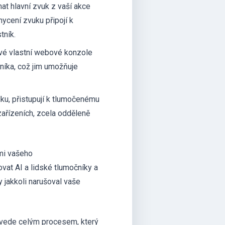
at hlavní zvuk z vaší akce
hycení zvuku připojí k
tník.
své vlastní webové konzole
čníka, což jim umožňuje
lku, přistupují k tlumočenému
ařízeních, zcela odděleně
emi vašeho
vat AI a lidské tlumočníky a
 jakkoli narušoval vaše
rovede celým procesem, který