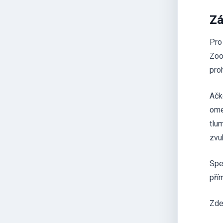
Zá
Pro
Zoo
pro
Ačk
ome
tlu
zvu
Spe
pří
Zde