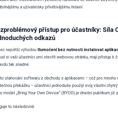
ibilnějšímu a uživatelsky přívětivějšímu řešení.
zproblémový přístup pro účastníky: Síla 
dnoduchých odkazů
ec největší výhodou
tlumočení bez nutnosti instalovat aplikac
ud si vaši účastníci umí otevřít webovou stránku, mají přístup k 
avdu tak snadné.
to stahování softwaru z obchodu s aplikacemi – což pro mnoho u
tečnou překážku – účastníci jednoduše použijí svůj vlastní chytrý
to model „Bring Your Own Device“ (BYOD) je dnešní publikum již z
guje to následovně: