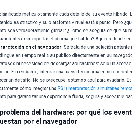
planificado meticulosamente cada detalle de su evento híbrido. L
tenido es atractivo y su plataforma virtual está a punto. Pero ¿q
nto sea verdaderamente global? ¿Cómo se asegura de que su me
 asistentes, sin importar el idioma que hablen? Aquí es donde ent
erpretación en el navegador
. Se trata de una solución potente
tilingüe en tiempo real a su público directamente en su navegad
ratosos ni necesidad de descargar aplicaciones: solo un acceso 
cción. Sin embargo, integrar una nueva tecnología en su ecosis
ecer un desafío. No se preocupe, estamos aquí para ayudarlo. Est
ctamente cómo integrar una
RSI (interpretación simultánea remo
nto para garantizar una experiencia fluida, segura y accesible pa
 problema del hardware: por qué los eve
uestan por el navegador