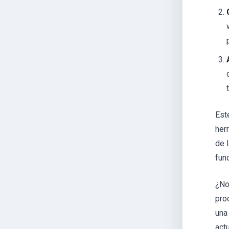
Est
her
de 
func
¿No
pro
una
act