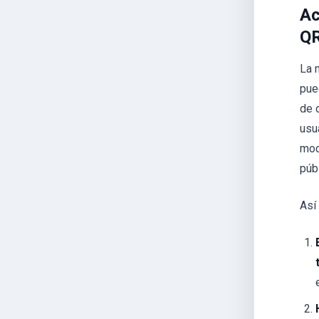
Ac
QR
La 
pue
de 
usu
mod
púb
Así