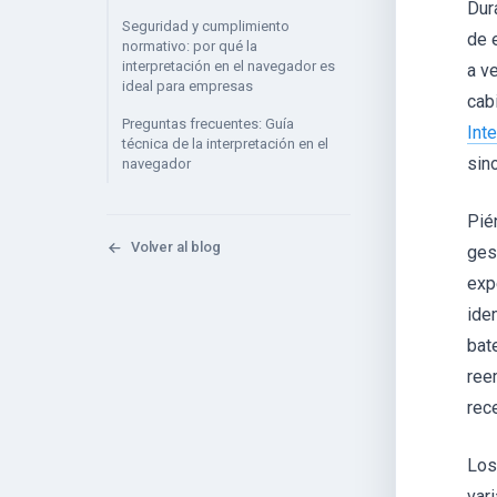
Dur
Seguridad y cumplimiento
de 
normativo: por qué la
interpretación en el navegador es
a v
ideal para empresas
cab
Preguntas frecuentes: Guía
Int
técnica de la interpretación en el
sin
navegador
Pié
Volver al blog
ges
exp
ide
bat
ree
rec
Los
var