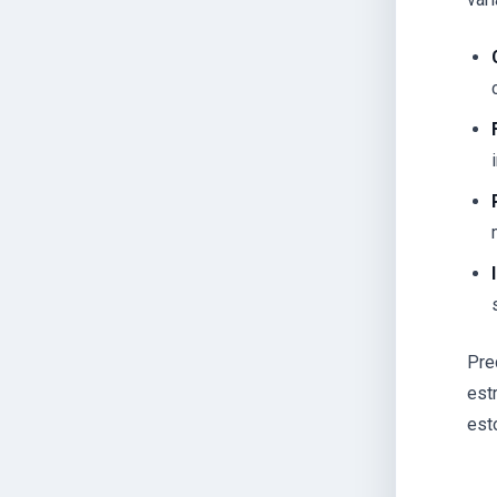
Pre
est
est