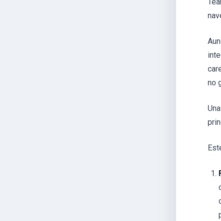
Tea
nav
Aun
int
car
no 
Una
pri
Este