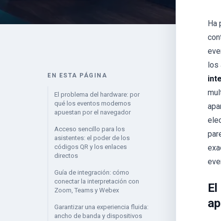
Ha 
con
eve
los
EN ESTA PÁGINA
int
mul
El problema del hardware: por
qué los eventos modernos
apa
apuestan por el navegador
ele
Acceso sencillo para los
par
asistentes: el poder de los
códigos QR y los enlaces
exa
directos
eve
Guía de integración: cómo
conectar la interpretación con
El
Zoom, Teams y Webex
ap
Garantizar una experiencia fluida:
ancho de banda y dispositivos