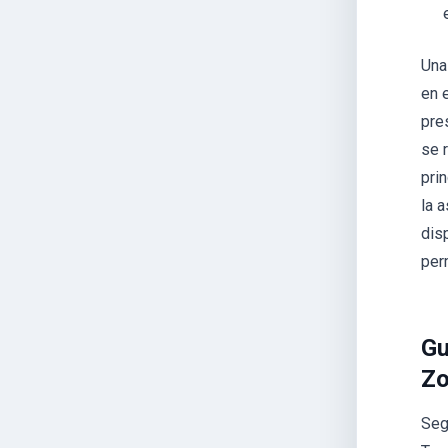
Una
en 
pre
se 
pri
la 
dis
per
Gu
Zo
Seg