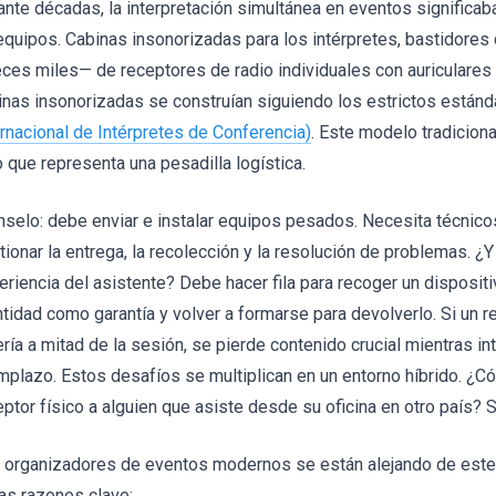
ante décadas, la interpretación simultánea en eventos significab
equipos. Cabinas insonorizadas para los intérpretes, bastidores
eces miles— de receptores de radio individuales con auriculares 
inas insonorizadas se construían siguiendo los estrictos estánd
ernacional de Intérpretes de Conferencia)
. Este modelo tradiciona
o que representa una pesadilla logística.
nselo: debe enviar e instalar equipos pesados. Necesita técnicos
tionar la entrega, la recolección y la resolución de problemas. ¿Y
eriencia del asistente? Debe hacer fila para recoger un disposit
ntidad como garantía y volver a formarse para devolverlo. Si un r
ería a mitad de la sesión, se pierde contenido crucial mientras in
mplazo. Estos desafíos se multiplican en un entorno híbrido. ¿Có
eptor físico a alguien que asiste desde su oficina en otro país?
 organizadores de eventos modernos se están alejando de este
ias razones clave: