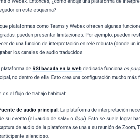
ms o Webex. Entonces, ¿cómo encaja una plataforma de interpre
egador en este esquema?
que plataformas como Teams y Webex ofrecen algunas funciones
egradas, pueden presentar limitaciones. Por ejemplo, pueden rest
ecer de una función de interpretación en relé robusta (donde un i
grabar los canales de audio traducidos.
 plataforma de
RSI basada en la web
dedicada funciona
en para
ncipal, no dentro de ella. Esto crea una configuración mucho más f
 es el flujo de trabajo habitual:
Fuente de audio principal:
La plataforma de interpretación necesi
de su evento (el «audio de sala» o
floor
). Esto se suele lograr h
captura de audio de la plataforma se una a su reunión de Zoom
participante silencioso.