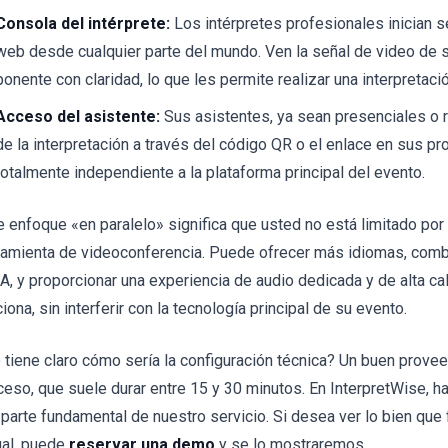
Consola del intérprete:
Los intérpretes profesionales inician 
web desde cualquier parte del mundo. Ven la señal de video de 
ponente con claridad, lo que les permite realizar una interpretaci
Acceso del asistente:
Sus asistentes, ya sean presenciales o 
de la interpretación a través del código QR o el enlace en sus p
totalmente independiente a la plataforma principal del evento.
e enfoque «en paralelo» significa que usted no está limitado por
ramienta de videoconferencia. Puede ofrecer más idiomas, comb
IA, y proporcionar una experiencia de audio dedicada y de alta 
iona, sin interferir con la tecnología principal de su evento.
 tiene claro cómo sería la configuración técnica? Un buen proveed
ceso, que suele durar entre 15 y 30 minutos. En InterpretWise, 
 parte fundamental de nuestro servicio. Si desea ver lo bien qu
ual, puede
reservar una demo
y se lo mostraremos.