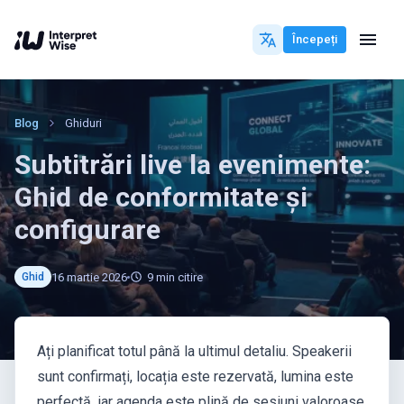
Începeți
Blog
Ghiduri
Subtitrări live la evenimente:
Ghid de conformitate și
configurare
16 martie 2026
9
min citire
Ghid
Ați planificat totul până la ultimul detaliu. Speakerii
sunt confirmați, locația este rezervată, lumina este
perfectă, iar agenda este plină de sesiuni valoroase.