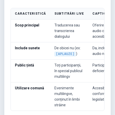
CARACTERISTICĂ
SUBTITRĂRI LIVE
CAPTIONS LI
Scop principal
Traducerea sau
Oferirea cont
transcrierea
audio complet
dialogului
accesibilitate
Include sunete
De obicei nu (ex:
Da, include ind
)
audio non-ver
[APLAUZE]
Public țintă
Toți participanții,
Participanții c
în special publicul
deficiențe de
multilingv
Utilizare comună
Evenimente
Accesibilitate,
multilingve,
conformitate
conținut în limbi
legislativă
străine