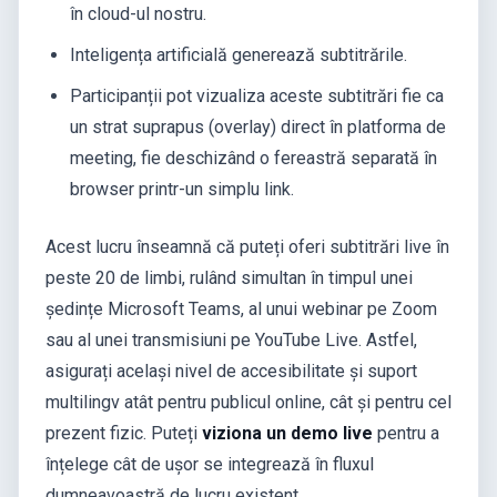
în cloud-ul nostru.
Inteligența artificială generează subtitrările.
Participanții pot vizualiza aceste subtitrări fie ca
un strat suprapus (overlay) direct în platforma de
meeting, fie deschizând o fereastră separată în
browser printr-un simplu link.
Acest lucru înseamnă că puteți oferi subtitrări live în
peste 20 de limbi, rulând simultan în timpul unei
ședințe Microsoft Teams, al unui webinar pe Zoom
sau al unei transmisiuni pe YouTube Live. Astfel,
asigurați același nivel de accesibilitate și suport
multilingv atât pentru publicul online, cât și pentru cel
prezent fizic. Puteți
viziona un demo live
pentru a
înțelege cât de ușor se integrează în fluxul
dumneavoastră de lucru existent.