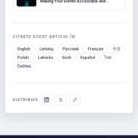
Making Your Events Accessible and
Compliant
CITEȘTE ACEST ARTICOL ÎN
English
Lietuvių
Русский
Français
中文
Polski
Latviešu
Eesti
Español
ไทย
Čeština
DISTRIBUIE