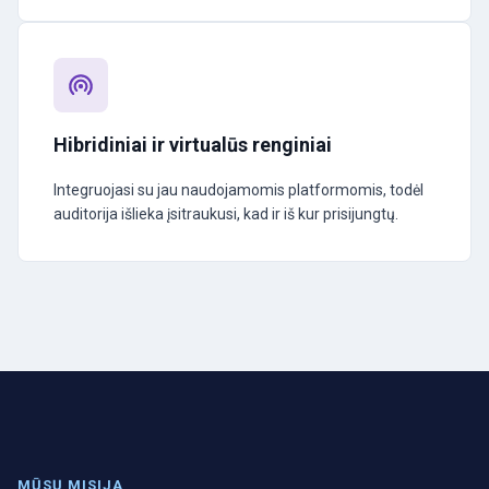
Hibridiniai ir virtualūs renginiai
Integruojasi su jau naudojamomis platformomis, todėl
auditorija išlieka įsitraukusi, kad ir iš kur prisijungtų.
MŪSŲ MISIJA