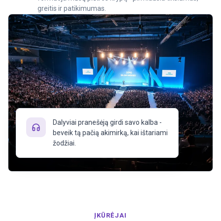
greitis ir patikimumas.
Dalyviai pranešėją girdi savo kalba -
beveik tą pačią akimirką, kai ištariami
žodžiai.
ĮKŪRĖJAI