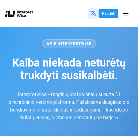
Pradėti
APIE INTERPRETWISE
Kalba niekada neturėtų
trukdyti susikalbėti.
Interpretwise - renginių profesionalų sukurta DI
sinchroninio vertimo platforma. Pašaliname daugiakalbio
bendravimo kliūtis, išlaidas ir sudėtingumą - kad idėjos
sklistų laisvai, o žmonės bendrautų be barjerų.