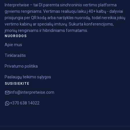
Interpretwise – tai DI paremta sinchroninio vertimo platforma
gyviems renginiams. Vertimas realiuoju laiku į 40+ kalbų - dalyviai
prisijungia per QR kodą arba naršyklės nuorodą, todėl nereikia jokių
vertimo kabinų ar specialių imtuvų. Sukurta konferencijoms,
įmonių renginiams ir hibridiniams formatams.
NUORODOS
Apie mus
Tinklaraštis
Privatumo politika
Paslaugų teikimo sąlygos
SUSISIEKITE
info@interpretwise.com
+370 638 14022