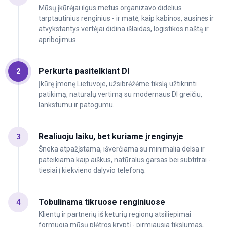
Mūsų įkūrėjai ilgus metus organizavo didelius
tarptautinius renginius - ir matė, kaip kabinos, ausinės ir
atvykstantys vertėjai didina išlaidas, logistikos naštą ir
apribojimus.
Perkurta pasitelkiant DI
2
Įkūrę įmonę Lietuvoje, užsibrėžėme tikslą užtikrinti
patikimą, natūralų vertimą su modernaus DI greičiu,
lankstumu ir patogumu.
Realiuoju laiku, bet kuriame įrenginyje
3
Šneka atpažįstama, išverčiama su minimalia delsa ir
pateikiama kaip aiškus, natūralus garsas bei subtitrai -
tiesiai į kiekvieno dalyvio telefoną.
Tobulinama tikruose renginiuose
4
Klientų ir partnerių iš keturių regionų atsiliepimai
formuoja mūsų plėtros kryptį - pirmiausia tikslumas,