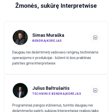
Žmonės, sukūrę Interpretwise
Simas Muraška
BENDRAĮKŪRĖJAS
Daugiau nei dešimtmetį vadovavo renginių techninėms
operacijoms ir produkcijai - būtent iš šios praktinės
patirties gimė Interpretwise.
Julius Baltrušaitis
TECHNINIS BENDRAĮKŪRĖJAS
Programinės įrangos inžinierius, turintis daugiau nei
dešimtmečio patirtį, sukūręs Interpretwise realiojo laiko