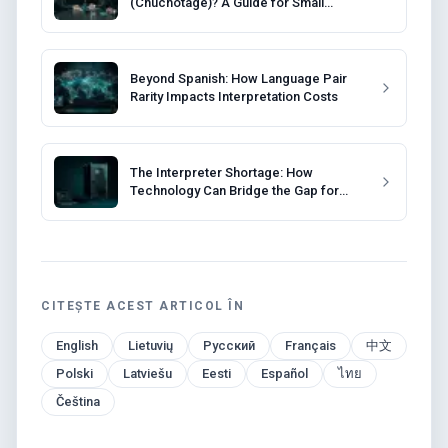
(Chuchotage)? A Guide for Small
Meetings
Beyond Spanish: How Language Pair
Rarity Impacts Interpretation Costs
The Interpreter Shortage: How
Technology Can Bridge the Gap for
Event Organizers
CITEȘTE ACEST ARTICOL ÎN
English
Lietuvių
Русский
Français
中文
Polski
Latviešu
Eesti
Español
ไทย
Čeština