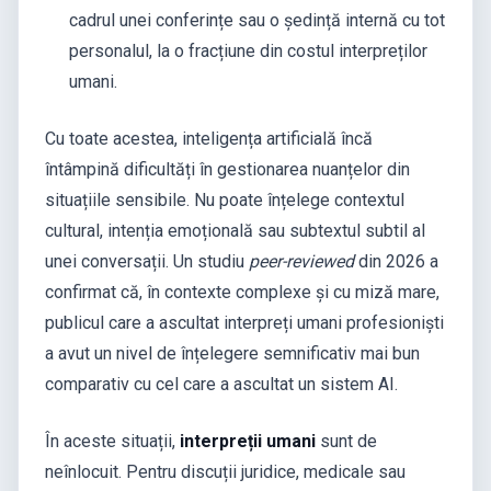
cadrul unei conferințe sau o ședință internă cu tot
personalul, la o fracțiune din costul interpreților
umani.
Cu toate acestea, inteligența artificială încă
întâmpină dificultăți în gestionarea nuanțelor din
situațiile sensibile. Nu poate înțelege contextul
cultural, intenția emoțională sau subtextul subtil al
unei conversații. Un studiu
peer-reviewed
din 2026 a
confirmat că, în contexte complexe și cu miză mare,
publicul care a ascultat interpreți umani profesioniști
a avut un nivel de înțelegere semnificativ mai bun
comparativ cu cel care a ascultat un sistem AI.
În aceste situații,
interpreții umani
sunt de
neînlocuit. Pentru discuții juridice, medicale sau