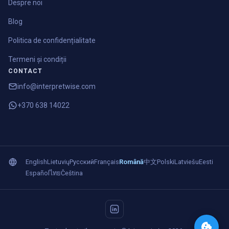
Despre noi
Blog
Politica de confidențialitate
Termeni și condiții
CONTACT
info@interpretwise.com
+370 638 14022
English
Lietuvių
Русский
Français
Română
中文
Polski
Latviešu
Eesti
Español
ไทย
Čeština