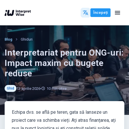
Începeți
Blog
Ghiduri
Interpretariat pentru ONG-uri:
Impact maxim cu bugete
reduse
13 aprilie 2026
10
min citire
Ghid
Echipa dvs. se află pe teren, gata să lanseze un
proiect care va schimba vieți. Ați atras finanțarea, ați
pus la punct logistica și ați construit relații solide.