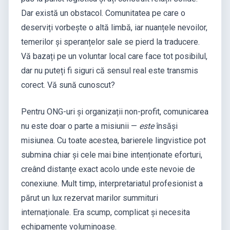
Dar există un obstacol. Comunitatea pe care o
deserviți vorbește o altă limbă, iar nuanțele nevoilor,
temerilor și speranțelor sale se pierd la traducere.
Vă bazați pe un voluntar local care face tot posibilul,
dar nu puteți fi siguri că sensul real este transmis
corect. Vă sună cunoscut?
Pentru ONG-uri și organizații non-profit, comunicarea
nu este doar o parte a misiunii —
este
însăși
misiunea. Cu toate acestea, barierele lingvistice pot
submina chiar și cele mai bine intenționate eforturi,
creând distanțe exact acolo unde este nevoie de
conexiune. Mult timp, interpretariatul profesionist a
părut un lux rezervat marilor summituri
internaționale. Era scump, complicat și necesita
echipamente voluminoase.