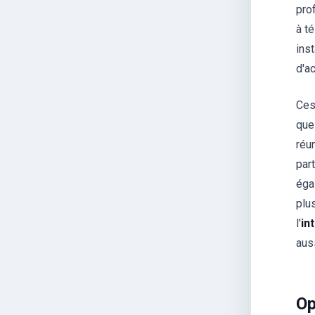
pro
à t
inst
d'ac
Ces
que
réu
par
éga
plu
l'
in
aus
Op