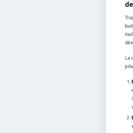
de
Tro
bud
mul
dès
La 
pil