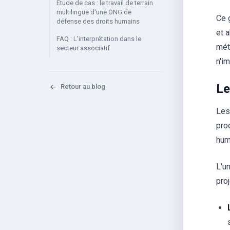
Étude de cas : le travail de terrain
multilingue d'une ONG de
Ce 
défense des droits humains
et 
FAQ : L'interprétation dans le
mét
secteur associatif
n'i
Le
Retour au blog
Les
pro
hum
L'u
pro