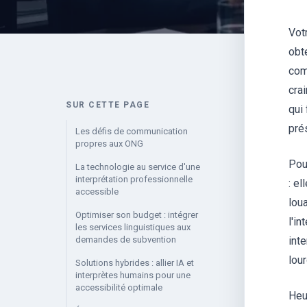
Vot
obt
com
cra
SUR CETTE PAGE
qui
pré
Les défis de communication
propres aux ONG
Pou
La technologie au service d'une
interprétation professionnelle
: el
accessible
lou
Optimiser son budget : intégrer
l'i
les services linguistiques aux
demandes de subvention
int
lour
Solutions hybrides : allier IA et
interprètes humains pour une
accessibilité optimale
Heu