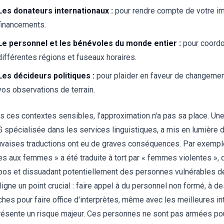
Les donateurs internationaux :
pour rendre compte de votre im
financements.
Le personnel et les bénévoles du monde entier :
pour coordo
différentes régions et fuseaux horaires.
Les décideurs politiques :
pour plaider en faveur de changeme
vos observations de terrain.
s ces contextes sensibles, l'approximation n'a pas sa place. Un
 spécialisée dans les services linguistiques, a mis en lumière 
vaises traductions ont eu de graves conséquences. Par exemple
tes aux femmes » a été traduite à tort par « femmes violentes »,
pos et dissuadant potentiellement des personnes vulnérables de
ligne un point crucial : faire appel à du personnel non formé, à 
ches pour faire office d'interprètes, même avec les meilleures i
résente un risque majeur. Ces personnes ne sont pas armées pour