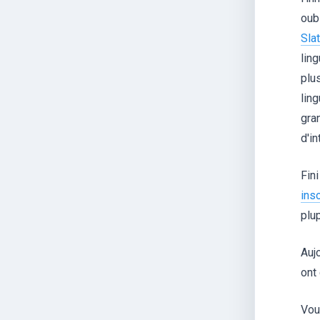
oub
Sla
lin
plu
lin
gra
d'in
Fini
ins
plu
Aujo
ont
Vou