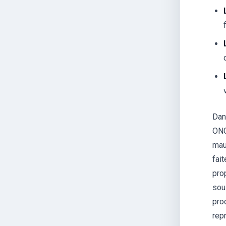
Dan
ONG
mau
fai
pro
sou
pro
rep