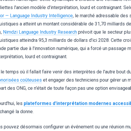
liettes l'ancien modèle d'interprétation, lourd et contraignant. 
tor — Language Industry Intelligence
, le marché adressable des 
guistiques a atteint un montant considérable de 31,70 milliards d
s,
Nimdzi Language Industry Research
prévoit que le secteur plu
guistiques atteindra 95,3 milliards de dollars d'ici 2028. Cette c
nde partie due à l'innovation numérique, qui a forcé un passage 
terprétation, lourd et contraignant.
 le temps où il fallait faire venir des interprètes de l'autre bout 
onorisées coûteuses
et engager des techniciens pour gérer un m
part des ONG, ce n'était de toute façon pas une option envisagea
urd'hui, les
plateformes d'interprétation modernes accessib
 changé la donne.
s pouvez désormais configurer un événement ou une réunion mult