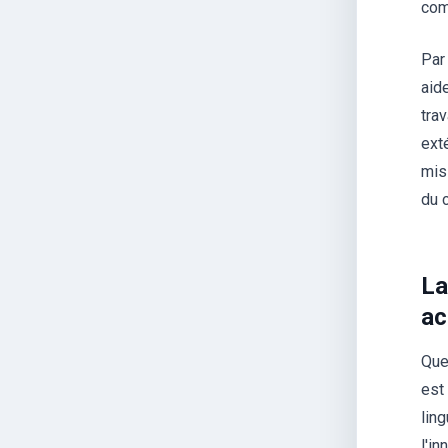
com
Par
aid
tra
ext
mis
du c
La
ac
Que
est
lin
l'i