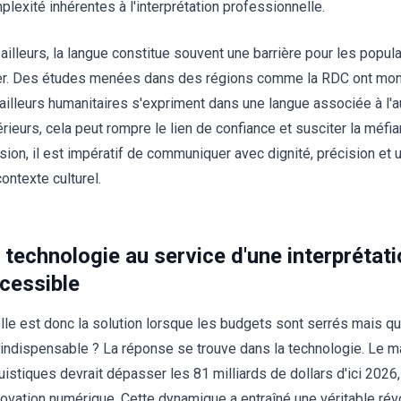
plexité inhérentes à l'interprétation professionnelle.
 ailleurs, la langue constitue souvent une barrière pour les popu
er. Des études menées dans des régions comme la RDC ont mont
vailleurs humanitaires s'expriment dans une langue associée à l'
érieurs, cela peut rompre le lien de confiance et susciter la méfi
sion, il est impératif de communiquer avec dignité, précision et
ontexte culturel.
 technologie au service d'une interprétat
cessible
lle est donc la solution lorsque les budgets sont serrés mais q
 indispensable ? La réponse se trouve dans la technologie. Le 
guistiques devrait dépasser les 81 milliards de dollars d'ici 2026,
nnovation numérique. Cette dynamique a entraîné une véritable révo