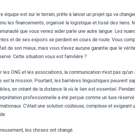
re équipe est sur le terrain, prête à lancer un projet qui va chang
enu les financements, organisé la logistique et tissé des liens. M
munauté que vous venez aider parle une autre langue. Les nuan
intes et de ses espoirs se perdent en cours de route. Vous comp
 fait de son mieux, mais vous n'avez aucune garantie que le véri
servé. Cette situation vous est familière ?
r les ONG et les associations, la communication n'est pas qu'un
le
est
la mission. Pourtant, les barrières linguistiques peuvent sap
ables, en créant de la distance là où le lien est essentiel. Penda
nterprétation professionnelle a été perçue comme un luxe réser
ernationaux. C'était une solution coûteuse, complexe et exigeant 
de.
reusement, les choses ont changé.