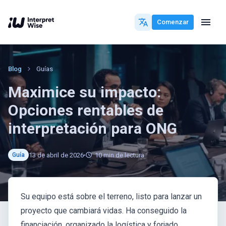
Comenzar
Blog
Guías
Maximice su impacto:
Opciones rentables de
interpretación para ONG
13 de abril de 2026
10
min de lectura
Guía
Su equipo está sobre el terreno, listo para lanzar un
proyecto que cambiará vidas. Ha conseguido la
financiación, organizado la logística y forjado