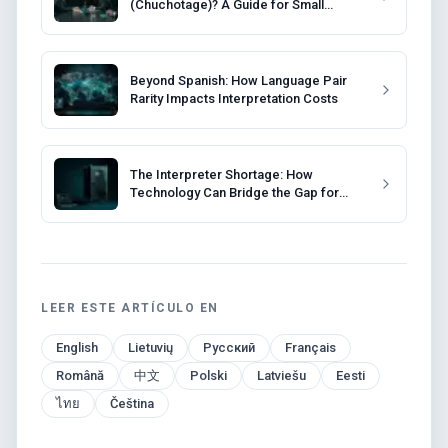
(Chuchotage)? A Guide for Small
Meetings
Beyond Spanish: How Language Pair
Rarity Impacts Interpretation Costs
The Interpreter Shortage: How
Technology Can Bridge the Gap for
Event Organizers
LEER ESTE ARTÍCULO EN
English
Lietuvių
Русский
Français
Română
中文
Polski
Latviešu
Eesti
ไทย
Čeština