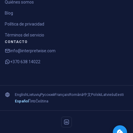
Quiénes somos
Blog
Política de privacidad
Términos del servicio
CONTACTO
info@interpretwise.com
+370 638 14022
English
Lietuvių
Русский
Français
Română
中文
Polski
Latviešu
Eesti
Español
ไทย
Čeština