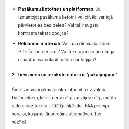
Pasākumu lietotnes un platformas:
Ja
izmantojat pasākuma lietotni, vai cilvēki var tajā
pārvietoties bez peles? Vai tai ir augsta
kontrasta teksta opcijas?
Reklāmas materiāli:
Vai jūsu dienas kārtības
PDF faili ir pieejami? Vai tekstu jūsu mārketinga
e-pastos var nolasīt palīgtehnoloģijas?
2. Tiešraides un ierakstu saturs ir "pakalpojums"
Šis ir vissvarīgākais punkts attiecībā uz valodu.
Dalībniekiem, kuri ir nedzirdīgi vai vājdzirdīgi, runāts
saturs bez teksta ir tūlītējs šķērslis. EAA principi
nosaka, ka jums jānodrošina alternatīvas. Tas
nozīmē: