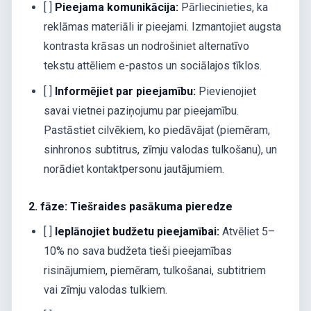
[ ]
Pieejama komunikācija:
Pārliecinieties, ka
reklāmas materiāli ir pieejami. Izmantojiet augsta
kontrasta krāsas un nodrošiniet alternatīvo
tekstu attēliem e-pastos un sociālajos tīklos.
[ ]
Informējiet par pieejamību:
Pievienojiet
savai vietnei paziņojumu par pieejamību.
Pastāstiet cilvēkiem, ko piedāvājat (piemēram,
sinhronos subtitrus, zīmju valodas tulkošanu), un
norādiet kontaktpersonu jautājumiem.
2. fāze: Tiešraides pasākuma pieredze
[ ]
Ieplānojiet budžetu pieejamībai:
Atvēliet 5–
10% no sava budžeta tieši pieejamības
risinājumiem, piemēram, tulkošanai, subtitriem
vai zīmju valodas tulkiem.