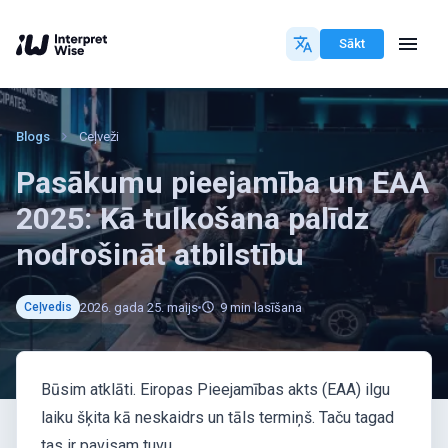
Sākt
Blogs
Ceļveži
Pasākumu pieejamība un EAA
2025: Kā tulkošana palīdz
nodrošināt atbilstību
2026. gada 25. maijs
9
min lasīšana
Ceļvedis
Būsim atklāti. Eiropas Pieejamības akts (EAA) ilgu
laiku šķita kā neskaidrs un tāls termiņš. Taču tagad
tas ir pavisam tuvu.