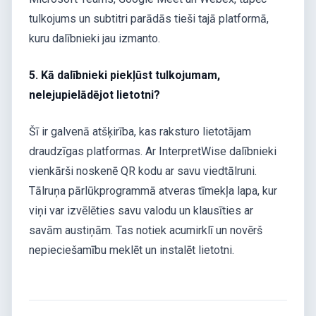
tulkojums un subtitri parādās tieši tajā platformā,
kuru dalībnieki jau izmanto.
5. Kā dalībnieki piekļūst tulkojumam,
nelejupielādējot lietotni?
Šī ir galvenā atšķirība, kas raksturo lietotājam
draudzīgas platformas. Ar InterpretWise dalībnieki
vienkārši noskenē QR kodu ar savu viedtālruni.
Tālruņa pārlūkprogrammā atveras tīmekļa lapa, kur
viņi var izvēlēties savu valodu un klausīties ar
savām austiņām. Tas notiek acumirklī un novērš
nepieciešamību meklēt un instalēt lietotni.