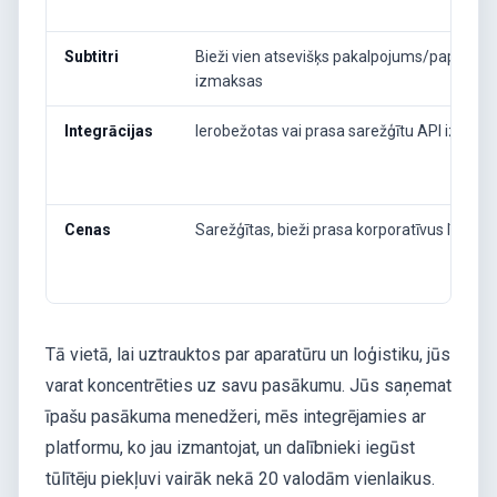
Subtitri
Bieži vien atsevišķs pakalpojums/papildu
izmaksas
Integrācijas
Ierobežotas vai prasa sarežģītu API izstrādi
Cenas
Sarežģītas, bieži prasa korporatīvus līgumu
Tā vietā, lai uztrauktos par aparatūru un loģistiku, jūs
varat koncentrēties uz savu pasākumu. Jūs saņemat
īpašu pasākuma menedžeri, mēs integrējamies ar
platformu, ko jau izmantojat, un dalībnieki iegūst
tūlītēju piekļuvi vairāk nekā 20 valodām vienlaikus.