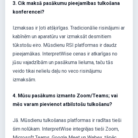
3. Cik maksā pasākumu pieejamības tulkošana
konferencei?
Izmaksas ir ļoti atšķirīgas. Tradicionālie risinājumi ar
kabīnēm un aparatūru var izmaksāt desmitiem
tūkstošu eiro. Mūsdienu RSI platformas ir daudz
pieejamākas. InterpretWise cenas ir atkarīgas no
jūsu vajadzībām un pasākuma lieluma, taču tās
veido tikai nelielu daļu no veco risinājumu
izmaksām.
4. Mūsu pasākums izmanto Zoom/Teams; vai
mēs varam pievienot atbilstošu tulkošanu?
Jā. Mūsdienu tulkošanas platformas ir radītas tieši
šim nolūkam. InterpretWise integrējas tieši Zoom,
Microsoft Teams, Google Meet un Webex, tāpēc