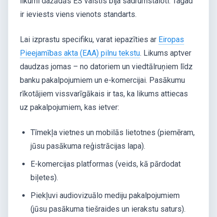
likumi dažādās ES valstīs bija sadrumstaloti. Tagad
ir ieviests viens vienots standarts.
Lai izprastu specifiku, varat iepazīties ar
Eiropas
Pieejamības akta (EAA) pilnu tekstu
. Likums aptver
daudzas jomas – no datoriem un viedtālruņiem līdz
banku pakalpojumiem un e-komercijai. Pasākumu
rīkotājiem vissvarīgākais ir tas, ka likums attiecas
uz pakalpojumiem, kas ietver:
Tīmekļa vietnes un mobilās lietotnes (piemēram,
jūsu pasākuma reģistrācijas lapa).
E-komercijas platformas (veids, kā pārdodat
biļetes).
Piekļuvi audiovizuālo mediju pakalpojumiem
(jūsu pasākuma tiešraides un ierakstu saturs).