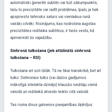
automātiski ģenerēti subtitri var būt sākumpunkts,
taču to precizitāte var radīt problēmas, īpaši, ja tiek
apspriests tehnisks saturs vai vienlaikus runā
vairāki cilvēki. Risinājums, kas nodrošina augstas
precizitātes reāllaika subtitrus, ir tiešs veids, kā
apmierināt šo vajadzību.
Sinhronā tulkošana (jeb attālinātā sinhronā
tulkošana – RSI)
Tulkošana iet soli tālāk. Tā ne tikai transkribē, bet arī
tulko. Sinhronais tulks (vai dažos gadījumos
mākslīgā intelekta dzinējs) klausās runātāju vienā
valodā un reāllaikā atveido teikto citā valodā.
Tas risina divus galvenos pieejamības šķēršļus: