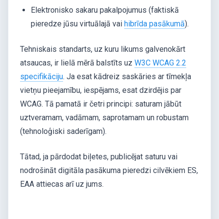
Elektronisko sakaru pakalpojumus (faktiskā
pieredze jūsu virtuālajā vai
hibrīda pasākumā
).
Tehniskais standarts, uz kuru likums galvenokārt
atsaucas, ir lielā mērā balstīts uz
W3C WCAG 2.2
specifikāciju
. Ja esat kādreiz saskāries ar tīmekļa
vietņu pieejamību, iespējams, esat dzirdējis par
WCAG. Tā pamatā ir četri principi: saturam jābūt
uztveramam, vadāmam, saprotamam un robustam
(tehnoloģiski saderīgam).
Tātad, ja pārdodat biļetes, publicējat saturu vai
nodrošināt digitāla pasākuma pieredzi cilvēkiem ES,
EAA attiecas arī uz jums.