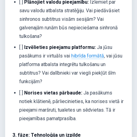
[ ]
Plānojiet valodu pieejamību:
Izlemiet par
savu valodu atbalsta stratēģiju. Vai piedāvāsiet
sinhronos subtitrus visām sesijām? Vai
galvenajām runām būs nepieciešama sinhronā
tulkošana?
[ ]
Izvēlieties pieejamu platformu:
Ja jūsu
pasākums ir virtuāls vai
hibrīda formātā
, vai jūsu
platforma atbalsta integrētu tulkošanu un
subtitrus? Vai dalībnieki var viegli piekļūt šīm
funkcijām?
[ ]
Norises vietas pārbaude:
Ja pasākums
notiek klātienē, pārliecinieties, ka norises vietā ir
pieejami maršruti, tualetes un sēdvietas. Tā ir
pieejamības pamatprasība.
3. fāze: Tehnoloģija un izpilde