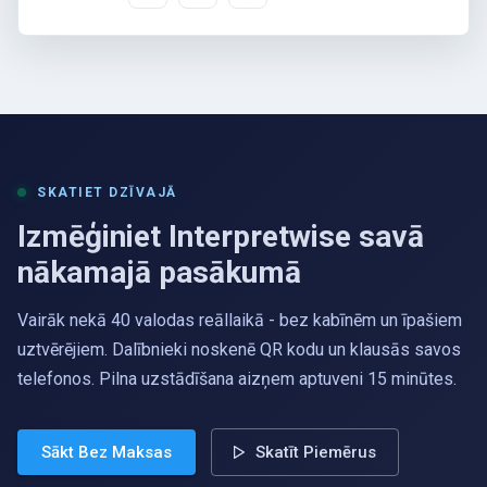
SKATIET DZĪVAJĀ
Izmēģiniet Interpretwise savā
nākamajā pasākumā
Vairāk nekā 40 valodas reāllaikā - bez kabīnēm un īpašiem
uztvērējiem. Dalībnieki noskenē QR kodu un klausās savos
telefonos. Pilna uzstādīšana aizņem aptuveni 15 minūtes.
Sākt Bez Maksas
Skatīt Piemērus