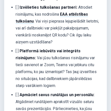
[ ]
Izvēlieties tulkošanas partneri:
Atrodiet
risinājumu, kas nodrošina
EAA atbilstības
tulkošanu
. Vai viņi pieprasa lejupielādēt lietotni,
vai arī dalībnieki var piekļūt pakalpojumam,
vienkārši noskenējot QR kodu? Cik ilgu laiku
aizņem uzstādīšana?
[ ]
Platformā iebūvēts vai integrēts
risinājums:
Vai jūsu tulkošanas risinājumu var
tieši savienot ar Zoom, Teams vai jebkuru citu
platformu, ko jau izmantojat? Tas ļauj izvairīties
no situācijas, kad dalībniekiem jāpārslēdzas
starp vairākiem logiem.
[ ]
Apmāciet savus runātājus un personālu:
Atgādiniet runātājiem aprakstīt vizuālo saturu
savās prezentācijās. Pārliecinieties, ka jūsu