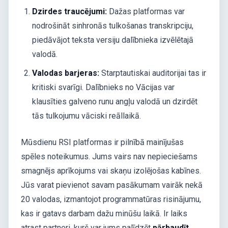
Dzirdes traucējumi:
Dažas platformas var
nodrošināt sinhronās tulkošanas transkripciju,
piedāvājot teksta versiju dalībnieka izvēlētajā
valodā.
Valodas barjeras:
Starptautiskai auditorijai tas ir
kritiski svarīgi. Dalībnieks no Vācijas var
klausīties galveno runu angļu valodā un dzirdēt
tās tulkojumu vāciski reāllaikā.
Mūsdienu RSI platformas ir pilnībā mainījušas
spēles noteikumus. Jums vairs nav nepieciešams
smagnējs aprīkojums vai skaņu izolējošas kabīnes.
Jūs varat pievienot savam pasākumam vairāk nekā
20 valodas, izmantojot programmatūras risinājumu,
kas ir gatavs darbam dažu minūšu laikā. Ir laiks
atrast partneri, kurš var jums palīdzēt
pārbaudīt