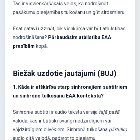
Tas ir visvienkāršākais veids, kā nodrošināt
pasākumu pieejamības tulkošanu un gūt sirdsmieru.
Esat gatavi uzzināt, cik vienkārša var būt atbilstības
nodrošināšana?
Pārbaudīsim atbilstību EAA
prasībām
kopā.
Biežāk uzdotie jautājumi (BUJ)
1. Kāda ir atšķirība starp sinhronajiem subtitriem
un sinhrono tulkošanu EAA kontekstā?
Sinhronie subtitri ir audio teksta versija
tajā pašā
valodā, kas ir būtiski svarīgi nedzirdīgiem vai
vājdzirdīgiem cilvēkiem. Sinhronā tulkošana
pārtulko
audio citā valodā, padarot to pieejamu