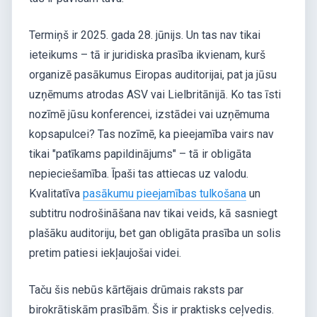
Termiņš ir 2025. gada 28. jūnijs. Un tas nav tikai
ieteikums – tā ir juridiska prasība ikvienam, kurš
organizē pasākumus Eiropas auditorijai, pat ja jūsu
uzņēmums atrodas ASV vai Lielbritānijā. Ko tas īsti
nozīmē jūsu konferencei, izstādei vai uzņēmuma
kopsapulcei? Tas nozīmē, ka pieejamība vairs nav
tikai "patīkams papildinājums" – tā ir obligāta
nepieciešamība. Īpaši tas attiecas uz valodu.
Kvalitatīva
pasākumu pieejamības tulkošana
un
subtitru nodrošināšana nav tikai veids, kā sasniegt
plašāku auditoriju, bet gan obligāta prasība un solis
pretim patiesi iekļaujošai videi.
Taču šis nebūs kārtējais drūmais raksts par
birokrātiskām prasībām. Šis ir praktisks ceļvedis.