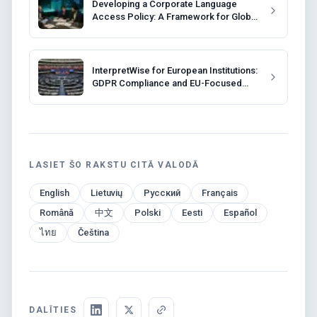
Developing a Corporate Language
Access Policy: A Framework for Global
Companies
InterpretWise for European Institutions:
GDPR Compliance and EU-Focused
Solutions
LASIET ŠO RAKSTU CITĀ VALODĀ
English
Lietuvių
Русский
Français
Română
中文
Polski
Eesti
Español
ไทย
Čeština
DALĪTIES