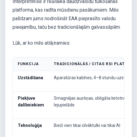
InterpretWise ir reāllaika daudzvalodu tulkošanas
platforma, kas radīta mūsdienu pasākumiem. Mēs
palīdzam jums nodrošināt EAA pieprasīto valodu
pieejamību, taču bez tradicionālajām galvassāpēm.
Lūk, ar ko mēs atšķiramies:
FUNKCIJA
TRADICIONĀLĀS / CITAS RSI PLATFOR
Uzstādīšana
Aparatūras kabīnes, 4–8 stundu uzstādīša
Piekļuve
Smagnējas austiņas, obligāta lietotnes
dalībniekiem
lejupielāde
Tehnoloģija
Bieži vien tikai cilvēktulki vai tikai AI