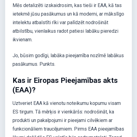
Mēs detalizēti izskaidrosim, kas tieši ir EAA, kā tas
ietekmē jūsu pasākumus un kā moderni, ar mākslīgo
intelektu atbalstīti rīki var palīdzēt nodrošināt
atbilstību, vienlaikus radot patiesi labāku pieredzi
ikvienam.
Jo, būsim godīgi, labāka pieejamība nozīmē labākus
pasākumus. Punkts.
Kas ir Eiropas Pieejamības akts
(EAA)?
Uztveriet EAA kā vienotu noteikumu kopumu visam
ES tirgum. Tā mērķis ir vienkāršs: nodrošināt, ka
produkti un pakalpojumi ir pieejami cilvēkiem ar
funkcionāliem traucējumiem. Pirms EAA pieejamības