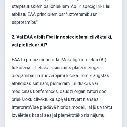
starptautiskiem dalībniekiem. Abi ir spēcīgi rīki, lai
atbilstu EAA principiem par "uztveramību un
saprotamību".
2. Vai EAA atbilstībai ir nepieciešami cilvēktulki,
vai pietiek ar AI?
EAA to precīzi nenorāda. Mākslīgā intelekta (AI)
tulkošana ir lielisks risinājums plaša mēroga
pieejamībai un ir ievērojami lētāka. Tomēr augstas
atbildības saturam, piemēram, juridiskās vai
medicīnas konferencēs, daudzi organizatori dod
priekšroku cilvēktulka spējai uztvert nianses.
InterpretWise piedāvā hibrīda modeli, lai jūs varētu
izvēlēties katrai sesijai piemērotāko risinājumu.