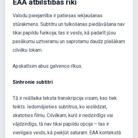
EAA atbilstības rīki
Valodu pieejamība ir patiesas iekļaušanas
stūrakmens. Subtitru un tulkošanas piedāvāšana nav
tikai papildu funkcija; tas ir veids, kā padarīt jūsu
pasākumu uztveramu un saprotamu daudz plašākam
cilvēku lokam.
Apskatīsim abus galvenos rīkus.
Sinhronie subtitri
Tā ir reāllaika teksta transkripcija visam, kas tiek
teikts. Iedomājieties subtitrus, ko ieslēdzat,
skatoties filmu. Cilvēkam, kurš ir nedzirdīgs vai
vājdzirdīgs, tā nav tikai papildu opcija – tas ir
vienīgais veids, kā piekļūt saturam. EAA kontekstā