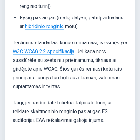
renginio turinį).
Ryšių paslaugas (realią dalyvių patirtį virtualaus
ar
hibridinio renginio
metu).
Techninis standartas, kuriuo remiamasi, iš esmės yra
W3C WCAG 2.2 specifikacija
. Jei kada nors
susidūrėte su svetainių prieinamumu, tikriausiai
girdėjote apie WCAG. Šios gairės remiasi keturiais
principais: turinys turi būti suvokiamas, valdomas,
suprantamas ir tvirtas.
Taigi, jei parduodate bilietus, talpinate turinį ar
teikiate skaitmeninio renginio paslaugas ES
auditorijai, EAA reikalavimai galioja ir jums.