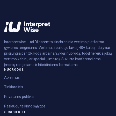
Interpretwise – tai DI paremta sinchroninio vertimo platforma
gyviems renginiams. Vertimas realiuoju laiku į 40+ kalbų - dalyviai
prisijungia per QR kodą arba naršyklės nuorodą, todėl nereikia jokių
vertimo kabinų ar specialių imtuvų. Sukurta konferencijoms,
įmonių renginiams ir hibridiniams formatams.
NUORODOS
Apie mus
Tinklaraštis
Privatumo politika
Paslaugų teikimo sąlygos
SUSISIEKITE