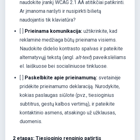
naudokite įrankį WCAG 2.1 AA atitikčiai patikrinti.
Ar įmanoma naršyti ir nusipirkti bilietą
naudojantis tik klaviatūra?
[ ]
Prieinama komunikacija:
užtikrinkite, kad
reklaminė medžiaga būtų prieinama visiems.
Naudokite didelio kontrasto spalvas ir pateikite
alternatyvųjį tekstą (angl.
alt-text
) paveikslėliams
el. laiškuose bei socialiniuose tinkluose.
[ ]
Paskelbkite apie prieinamumą:
svetainėje
pridėkite prieinamumo deklaraciją. Nurodykite,
kokias paslaugas siūlote (pvz., tiesioginius
subtitrus, gestų kalbos vertimą), ir pateikite
kontaktinio asmens, atsakingo už užklausas,
duomenis.
2 etapas: Tiesioginio renginio patirtis