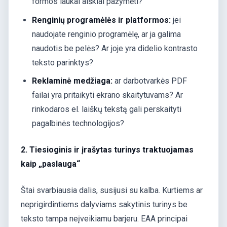
formos laukai aiškiai pažymėti?
Renginių programėlės ir platformos:
jei
naudojate renginio programėlę, ar ja galima
naudotis be pelės? Ar joje yra didelio kontrasto
teksto parinktys?
Reklaminė medžiaga:
ar darbotvarkės PDF
failai yra pritaikyti ekrano skaitytuvams? Ar
rinkodaros el. laiškų tekstą gali perskaityti
pagalbinės technologijos?
2. Tiesioginis ir įrašytas turinys traktuojamas
kaip „paslauga“
Štai svarbiausia dalis, susijusi su kalba. Kurtiems ar
neprigirdintiems dalyviams sakytinis turinys be
teksto tampa neįveikiamu barjeru. EAA principai