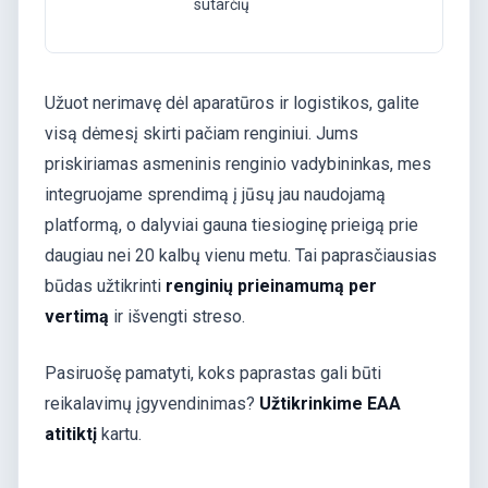
sutarčių
Užuot nerimavę dėl aparatūros ir logistikos, galite
visą dėmesį skirti pačiam renginiui. Jums
priskiriamas asmeninis renginio vadybininkas, mes
integruojame sprendimą į jūsų jau naudojamą
platformą, o dalyviai gauna tiesioginę prieigą prie
daugiau nei 20 kalbų vienu metu. Tai paprasčiausias
būdas užtikrinti
renginių prieinamumą per
vertimą
ir išvengti streso.
Pasiruošę pamatyti, koks paprastas gali būti
reikalavimų įgyvendinimas?
Užtikrinkime EAA
atitiktį
kartu.