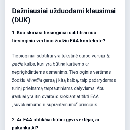
Dažniausiai užduodami klausimai
(DUK)
1. Kuo skiriasi tiesioginiai subtitrai nuo
tiesioginio vertimo žodžiu EAA kontekste?
Tiesioginiai subtitrai yra tekstinė garso versija
ta
pačia
kalba, kuri yra būtina kurtiems ar
neprigirdintiems asmenims. Tiesioginis vertimas
žodžiu
išverčia
garsą į kitą kalbą, taip padarydamas
turinį prieinamą tarptautiniams dalyviams. Abu
įrankiai yra itin svarbūs siekiant atitikti EAA
„suvokiamumo ir suprantamumo“ principus.
2. Ar EAA atitikčiai būtini gyvi vertėjai, ar
pakanka AI?