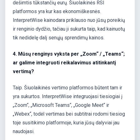
dešimtis tūkstančių eurų. Šiuolaikinės RSI
platformos yra kur kas ekonomiškesnės.
InterpretWise kainodara priklauso nuo jūsų poreikių
ir renginio dydžio, tačiau ji sukurta taip, kad kainuotų
tik nedidelę dalį senųjų sprendimų kainos.
4. Mūsų renginys vyksta per „Zoom“ / „Teams“;
ar galime integruoti reikalavimus atitinkantį
vertimą?
Taip. Šiuolaikinės vertimo platformos būtent tam ir
yra sukurtos. InterpretWise integruojasi tiesiogiai į
„Zoom“, „Microsoft Teams“, „Google Meet“ ir
„Webex“, todėl vertimas bei subtitrai rodomi tiesiog
toje susitikimo platformoje, kuria jūsų dalyviai jau
naudojasi.