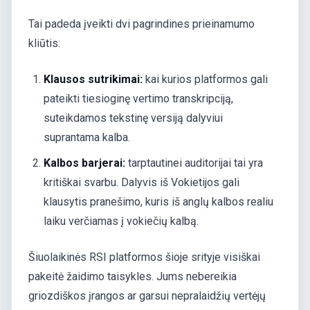
Tai padeda įveikti dvi pagrindines prieinamumo
kliūtis:
Klausos sutrikimai:
kai kurios platformos gali
pateikti tiesioginę vertimo transkripciją,
suteikdamos tekstinę versiją dalyviui
suprantama kalba.
Kalbos barjerai:
tarptautinei auditorijai tai yra
kritiškai svarbu. Dalyvis iš Vokietijos gali
klausytis pranešimo, kuris iš anglų kalbos realiu
laiku verčiamas į vokiečių kalbą.
Šiuolaikinės RSI platformos šioje srityje visiškai
pakeitė žaidimo taisykles. Jums nebereikia
griozdiškos įrangos ar garsui nepralaidžių vertėjų