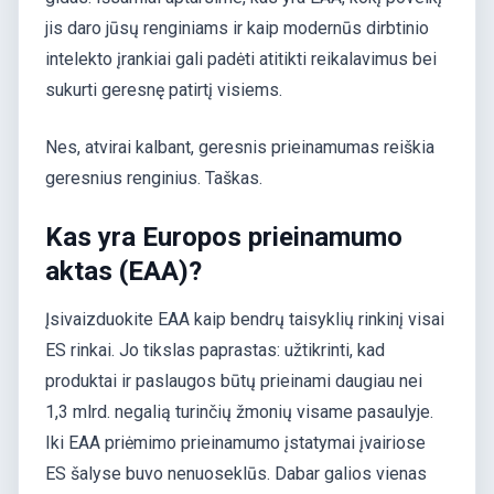
jis daro jūsų renginiams ir kaip modernūs dirbtinio
intelekto įrankiai gali padėti atitikti reikalavimus bei
sukurti geresnę patirtį visiems.
Nes, atvirai kalbant, geresnis prieinamumas reiškia
geresnius renginius. Taškas.
Kas yra Europos prieinamumo
aktas (EAA)?
Įsivaizduokite EAA kaip bendrų taisyklių rinkinį visai
ES rinkai. Jo tikslas paprastas: užtikrinti, kad
produktai ir paslaugos būtų prieinami daugiau nei
1,3 mlrd. negalią turinčių žmonių visame pasaulyje.
Iki EAA priėmimo prieinamumo įstatymai įvairiose
ES šalyse buvo nenuoseklūs. Dabar galios vienas