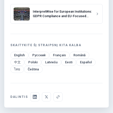
InterpretWise for European Institutions:
GDPR Compliance and EU-Focused
Solutions
SKAITYKITE ŠĮ STRAIPSNĮ KITA KALBA
English
Русский
Français
Română
中文
Polski
Latviešu
Eesti
Español
ไทย
Čeština
DALINTIS