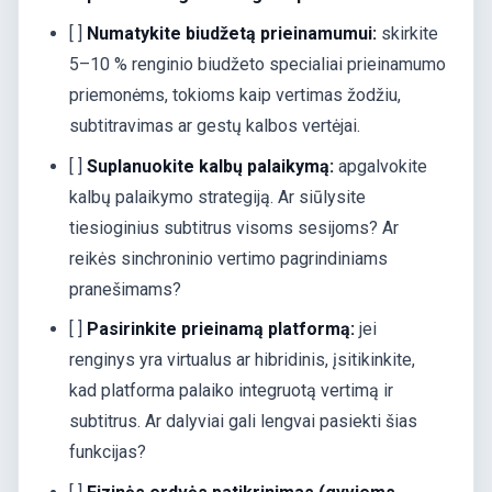
[ ]
Numatykite biudžetą prieinamumui:
skirkite
5–10 % renginio biudžeto specialiai prieinamumo
priemonėms, tokioms kaip vertimas žodžiu,
subtitravimas ar gestų kalbos vertėjai.
[ ]
Suplanuokite kalbų palaikymą:
apgalvokite
kalbų palaikymo strategiją. Ar siūlysite
tiesioginius subtitrus visoms sesijoms? Ar
reikės sinchroninio vertimo pagrindiniams
pranešimams?
[ ]
Pasirinkite prieinamą platformą:
jei
renginys yra virtualus ar hibridinis, įsitikinkite,
kad platforma palaiko integruotą vertimą ir
subtitrus. Ar dalyviai gali lengvai pasiekti šias
funkcijas?