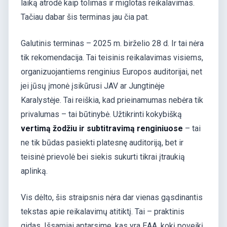
laiką atrodė kaip tolimas ir miglotas reikalavimas.
Tačiau dabar šis terminas jau čia pat.
Galutinis terminas – 2025 m. birželio 28 d. Ir tai nėra
tik rekomendacija. Tai teisinis reikalavimas visiems,
organizuojantiems renginius Europos auditorijai, net
jei jūsų įmonė įsikūrusi JAV ar Jungtinėje
Karalystėje. Tai reiškia, kad prieinamumas nebėra tik
privalumas – tai būtinybė. Užtikrinti kokybišką
vertimą žodžiu ir subtitravimą renginiuose
– tai
ne tik būdas pasiekti platesnę auditoriją, bet ir
teisinė prievolė bei siekis sukurti tikrai įtraukią
aplinką.
Vis dėlto, šis straipsnis nėra dar vienas gąsdinantis
tekstas apie reikalavimų atitiktį. Tai – praktinis
gidas. Išsamiai aptarsime, kas yra EAA, kokį poveikį