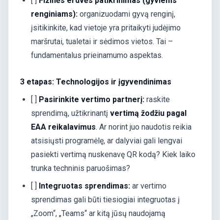
[ ]
Fizinės erdvės patikrinimas (gyviems
renginiams):
organizuodami gyvą renginį,
įsitikinkite, kad vietoje yra pritaikyti judėjimo
maršrutai, tualetai ir sėdimos vietos. Tai –
fundamentalus prieinamumo aspektas.
3 etapas: Technologijos ir įgyvendinimas
[ ]
Pasirinkite vertimo partnerį:
raskite
sprendimą, užtikrinantį
vertimą žodžiu pagal
EAA reikalavimus
. Ar norint juo naudotis reikia
atsisiųsti programėlę, ar dalyviai gali lengvai
pasiekti vertimą nuskenavę QR kodą? Kiek laiko
trunka techninis paruošimas?
[ ]
Integruotas sprendimas:
ar vertimo
sprendimas gali būti tiesiogiai integruotas į
„Zoom“, „Teams“ ar kitą jūsų naudojamą