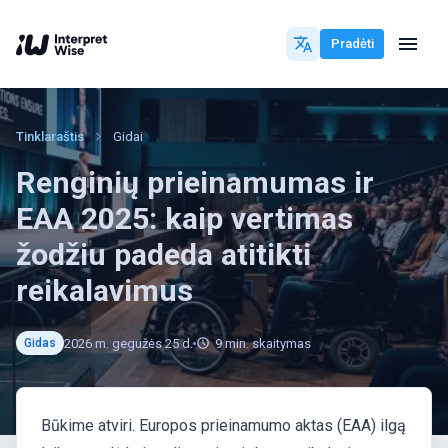
Pradėti
Tinklaraštis
Gidai
Renginių prieinamumas ir
EAA 2025: kaip vertimas
žodžiu padeda atitikti
reikalavimus
2026 m. gegužės 25 d.
9
min. skaitymas
Gidas
Būkime atviri. Europos prieinamumo aktas (EAA) ilgą