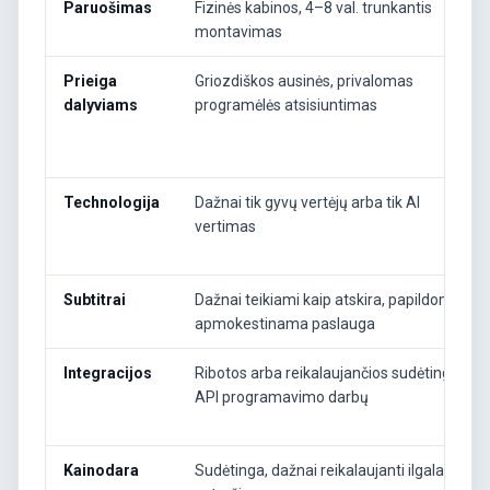
Paruošimas
Fizinės kabinos, 4–8 val. trunkantis
montavimas
Prieiga
Griozdiškos ausinės, privalomas
dalyviams
programėlės atsisiuntimas
Technologija
Dažnai tik gyvų vertėjų arba tik AI
vertimas
Subtitrai
Dažnai teikiami kaip atskira, papildomai
apmokestinama paslauga
Integracijos
Ribotos arba reikalaujančios sudėtingų
API programavimo darbų
Kainodara
Sudėtinga, dažnai reikalaujanti ilgalaikių