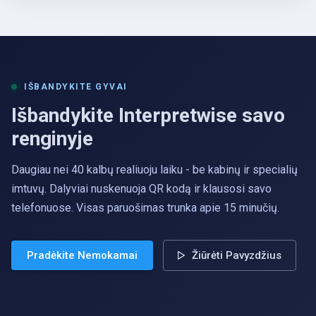
IŠBANDYKITE GYVAI
Išbandykite Interpretwise savo
renginyje
Daugiau nei 40 kalbų realiuoju laiku - be kabinų ir specialių
imtuvų. Dalyviai nuskenuoja QR kodą ir klausosi savo
telefonuose. Visas paruošimas trunka apie 15 minučių.
Pradėkite Nemokamai
Žiūrėti Pavyzdžius