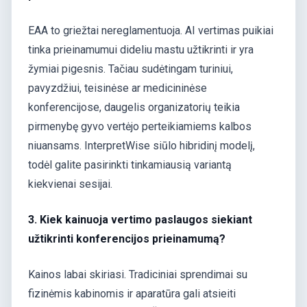
EAA to griežtai nereglamentuoja. AI vertimas puikiai
tinka prieinamumui dideliu mastu užtikrinti ir yra
žymiai pigesnis. Tačiau sudėtingam turiniui,
pavyzdžiui, teisinėse ar medicininėse
konferencijose, daugelis organizatorių teikia
pirmenybę gyvo vertėjo perteikiamiems kalbos
niuansams. InterpretWise siūlo hibridinį modelį,
todėl galite pasirinkti tinkamiausią variantą
kiekvienai sesijai.
3. Kiek kainuoja vertimo paslaugos siekiant
užtikrinti konferencijos prieinamumą?
Kainos labai skiriasi. Tradiciniai sprendimai su
fizinėmis kabinomis ir aparatūra gali atsieiti