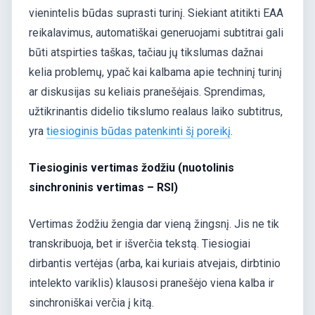
vienintelis būdas suprasti turinį. Siekiant atitikti EAA
reikalavimus, automatiškai generuojami subtitrai gali
būti atspirties taškas, tačiau jų tikslumas dažnai
kelia problemų, ypač kai kalbama apie techninį turinį
ar diskusijas su keliais pranešėjais. Sprendimas,
užtikrinantis didelio tikslumo realaus laiko subtitrus,
yra
tiesioginis būdas patenkinti šį poreikį
.
Tiesioginis vertimas žodžiu (nuotolinis
sinchroninis vertimas – RSI)
Vertimas žodžiu žengia dar vieną žingsnį. Jis ne tik
transkribuoja, bet ir išverčia tekstą. Tiesiogiai
dirbantis vertėjas (arba, kai kuriais atvejais, dirbtinio
intelekto variklis) klausosi pranešėjo viena kalba ir
sinchroniškai verčia į kitą.