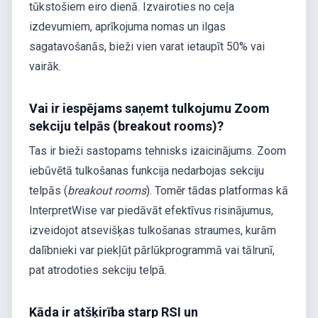
tūkstošiem eiro dienā. Izvairoties no ceļa
izdevumiem, aprīkojuma nomas un ilgas
sagatavošanās, bieži vien varat ietaupīt 50% vai
vairāk.
Vai ir iespējams saņemt tulkojumu Zoom
sekciju telpās (breakout rooms)?
Tas ir bieži sastopams tehnisks izaicinājums. Zoom
iebūvētā tulkošanas funkcija nedarbojas sekciju
telpās (
breakout rooms
). Tomēr tādas platformas kā
InterpretWise var piedāvāt efektīvus risinājumus,
izveidojot atsevišķas tulkošanas straumes, kurām
dalībnieki var piekļūt pārlūkprogrammā vai tālrunī,
pat atrodoties sekciju telpā.
Kāda ir atšķirība starp RSI un