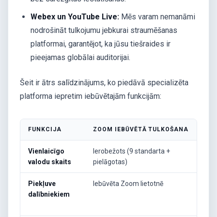
Webex un YouTube Live:
Mēs varam nemanāmi
nodrošināt tulkojumu jebkurai straumēšanas
platformai, garantējot, ka jūsu tiešraides ir
pieejamas globālai auditorijai.
Šeit ir ātrs salīdzinājums, ko piedāvā specializēta
platforma iepretim iebūvētajām funkcijām:
FUNKCIJA
ZOOM IEBŪVĒTĀ TULKOŠANA
INT
Vienlaicīgo
Ierobežots (9 standarta +
Vai
valodu skaits
pielāgotas)
val
Piekļuve
Iebūvēta Zoom lietotnē
QR k
dalībniekiem
(lie
nep