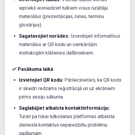
iepriekš iesniedziet tulkiem visus runātāju
materiālus (prezentācijas, runas, terminu
glosārijus).
Sagatavojiet norādes:
Izveidojiet informatīvus
materiālus ar QR kodu un vienkāršām
instrukcijām klātienes dalībniekiem.
✅ Pasākuma laikā
Izvietojiet QR kodu:
Pārliecinieties, ka QR kods
ir skaidri redzams reģistrācijā un uz ekrāniem
pirms sesiju sākuma.
Saglabājiet atbalsta kontaktinformāciju:
Turiet pa rokai tulkošanas platformas atbalsta
dienesta kontaktus neparedzētu problēmu
gadījumam.