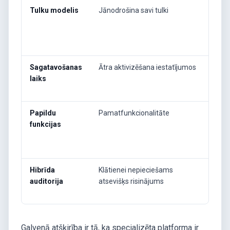
Tulku modelis
Jānodrošina savi tulki
Hibr
cilv
vai
nodr
Sagatavošanas
Ātra aktivizēšana iestatījumos
15–
laiks
pla
sag
Papildu
Pamatfunkcionalitāte
Reāl
funkcijas
pie
zīm
atba
Hibrīda
Klātienei nepieciešams
Vien
auditorija
atsevišķs risinājums
ar 
vis
Galvenā atšķirība ir tā, ka specializēta platforma ir