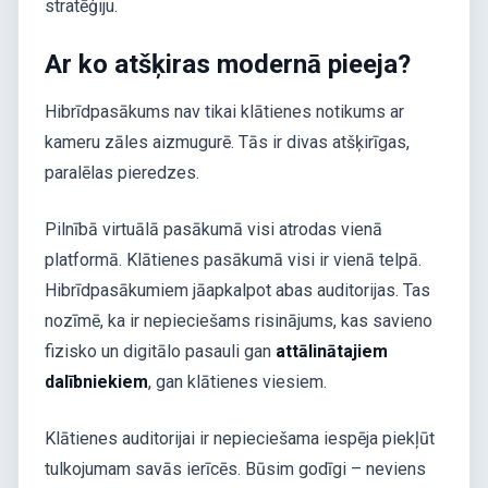
stratēģiju.
Ar ko atšķiras modernā pieeja?
Hibrīdpasākums nav tikai klātienes notikums ar
kameru zāles aizmugurē. Tās ir divas atšķirīgas,
paralēlas pieredzes.
Pilnībā virtuālā pasākumā visi atrodas vienā
platformā. Klātienes pasākumā visi ir vienā telpā.
Hibrīdpasākumiem jāapkalpot abas auditorijas. Tas
nozīmē, ka ir nepieciešams risinājums, kas savieno
fizisko un digitālo pasauli gan
attālinātajiem
dalībniekiem
, gan klātienes viesiem.
Klātienes auditorijai ir nepieciešama iespēja piekļūt
tulkojumam savās ierīcēs. Būsim godīgi – neviens