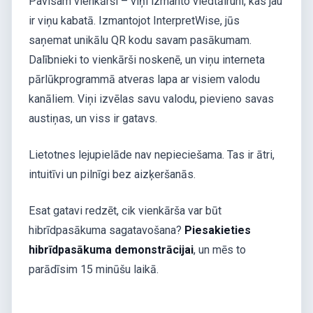
Pavisam vienkārši – viņi izmanto viedtālruni, kas jau
ir viņu kabatā. Izmantojot InterpretWise, jūs
saņemat unikālu QR kodu savam pasākumam.
Dalībnieki to vienkārši noskenē, un viņu interneta
pārlūkprogrammā atveras lapa ar visiem valodu
kanāliem. Viņi izvēlas savu valodu, pievieno savas
austiņas, un viss ir gatavs.
Lietotnes lejupielāde nav nepieciešama. Tas ir ātri,
intuitīvi un pilnīgi bez aizķeršanās.
Esat gatavi redzēt, cik vienkārša var būt
hibrīdpasākuma sagatavošana?
Piesakieties
hibrīdpasākuma demonstrācijai
, un mēs to
parādīsim 15 minūšu laikā.