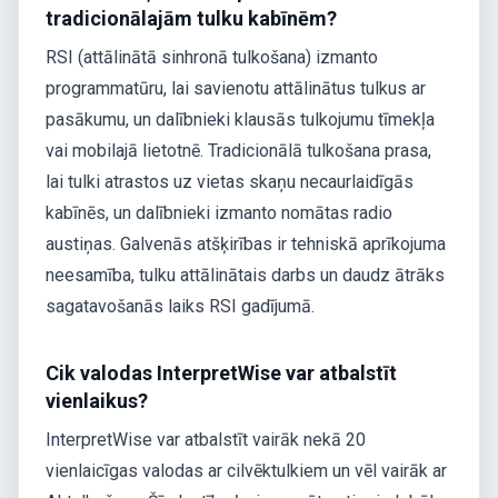
tradicionālajām tulku kabīnēm?
RSI (attālinātā sinhronā tulkošana) izmanto
programmatūru, lai savienotu attālinātus tulkus ar
pasākumu, un dalībnieki klausās tulkojumu tīmekļa
vai mobilajā lietotnē. Tradicionālā tulkošana prasa,
lai tulki atrastos uz vietas skaņu necaurlaidīgās
kabīnēs, un dalībnieki izmanto nomātas radio
austiņas. Galvenās atšķirības ir tehniskā aprīkojuma
neesamība, tulku attālinātais darbs un daudz ātrāks
sagatavošanās laiks RSI gadījumā.
Cik valodas InterpretWise var atbalstīt
vienlaikus?
InterpretWise var atbalstīt vairāk nekā 20
vienlaicīgas valodas ar cilvēktulkiem un vēl vairāk ar