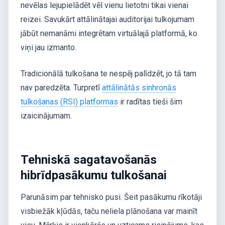
nevēlas lejupielādēt vēl vienu lietotni tikai vienai
reizei. Savukārt attālinātajai auditorijai tulkojumam
jābūt nemanāmi integrētam virtuālajā platformā, ko
viņi jau izmanto.
Tradicionālā tulkošana te nespēj palīdzēt, jo tā tam
nav paredzēta. Turpretī
attālinātās sinhronās
tulkošanas (RSI) platformas
ir radītas tieši šim
izaicinājumam.
Tehniskā sagatavošanās
hibrīdpasākumu tulkošanai
Parunāsim par tehnisko pusi. Šeit pasākumu rīkotāji
visbiežāk kļūdās, taču neliela plānošana var mainīt