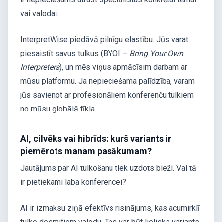
vai valodai.
InterpretWise piedāvā pilnīgu elastību. Jūs varat
piesaistīt savus tulkus (BYOI –
Bring Your Own
Interpreters
), un mēs viņus apmācīsim darbam ar
mūsu platformu. Ja nepieciešama palīdzība, varam
jūs savienot ar profesionāliem konferenču tulkiem
no mūsu globālā tīkla.
AI, cilvēks vai hibrīds: kurš variants ir
piemērots manam pasākumam?
Jautājums par AI tulkošanu tiek uzdots bieži. Vai tā
ir pietiekami laba konferencei?
AI ir izmaksu ziņā efektīvs risinājums, kas acumirklī
tulko desmitiem valodu. Tas var būt lielisks variants