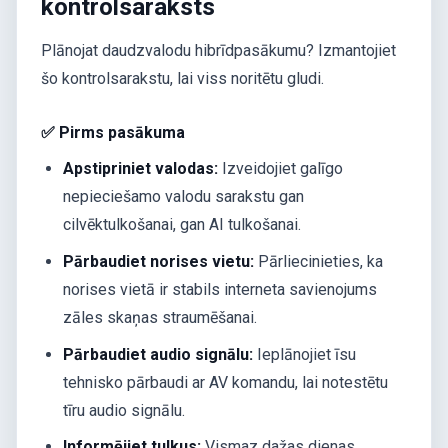
kontrolsaraksts
Plānojat daudzvalodu hibrīdpasākumu? Izmantojiet
šo kontrolsarakstu, lai viss noritētu gludi.
✅ Pirms pasākuma
Apstipriniet valodas:
Izveidojiet galīgo
nepieciešamo valodu sarakstu gan
cilvēktulkošanai, gan AI tulkošanai.
Pārbaudiet norises vietu:
Pārliecinieties, ka
norises vietā ir stabils interneta savienojums
zāles skaņas straumēšanai.
Pārbaudiet audio signālu:
Ieplānojiet īsu
tehnisko pārbaudi ar AV komandu, lai notestētu
tīru audio signālu.
Informējiet tulkus:
Vismaz dažas dienas