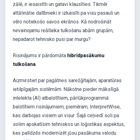
zālē, ir iesaistīti un gatavi klausīties. Tikmēr
attālinātie dalībnieki ir izkaisīti pa visu pasauli un
vēro notiekošo savos ekrānos. Kā nodrošināt
nevainojamu reāllaika tulkošanu abām grupām,
nepadarot tehnisko pusi par murgu?
Risinājums ir pārdomāta
hibrīdpasākumu
tulkošana
.
Aizmirstiet par pagātnes sarežģītajām, aparatūras
ietilpīgajām sistēmām. Nākotne pieder mākslīgā
intelekta (AI) atbalstītiem, pārlūkprogrammā
balstītiem risinājumiem, piemēram, InterpretWise,
kas darbojas visiem un visur. Šajā ceļvedī soli pa
solim apskatīsim tehniskos un loģistikas aspektus,
kas palīdzēs modernizēt jūsu pasākuma valodu