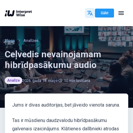
Sākt
Blogs
Analīzes
Ceļvedis nevainojamam
hibrīdpasākumu audio
2026. gada 18. maijs
10
min lasīšana
Analīze
Jums ir divas auditorijas, bet jāveido vienota saruna.
Tas ir mūsdienu daudzvalodu hibrīdpasākumu
galvenais izaicinājums. Klātienes dalībnieki atrodas