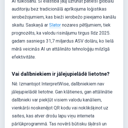
AI tulkošanu. Šī elastība ļauj uzrunāt patiesi globālu
auditoriju bez tradicionālā aprīkojuma loģistikas
ierobežojumiem, kas bieži ierobežo pieejamo kanālu
skaitu. Saskaņā ar
Slator
nozares pētījumiem, tiek
prognozēts, ka valodu risinājumu tirgus līdz 2025.
gadam sasniegs 31,7 miljardus ASV dolāru, ko lielā
mērā veicinās AI un attālināto tehnoloģiju milzīgā
efektivitāte.
Vai dalībniekiem ir jālejupielādē lietotne?
Nē. Izmantojot InterpretWise, dalībniekiem nav
jālejupielādē lietotne. Gan klātienes, gan attālinātie
dalībnieki var piekļūt visiem valodu kanāliem,
vienkārši noskenējot QR kodu vai noklikšķinot uz
saites, kas atver drošu lapu viņu interneta
pārlūkprogrammā. Tas novērš būtisku šķērsli un