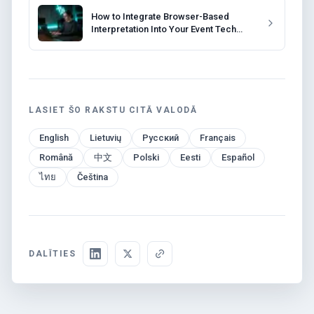
How to Integrate Browser-Based
Interpretation Into Your Event Tech
Stack
LASIET ŠO RAKSTU CITĀ VALODĀ
English
Lietuvių
Русский
Français
Română
中文
Polski
Eesti
Español
ไทย
Čeština
DALĪTIES