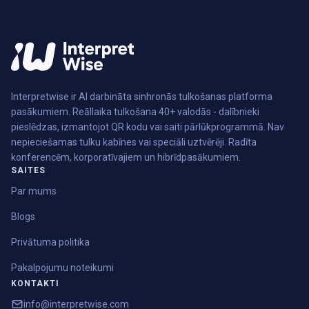
Interpretwise ir AI darbināta sinhronās tulkošanas platforma
pasākumiem. Reāllaika tulkošana 40+ valodās - dalībnieki
pieslēdzas, izmantojot QR kodu vai saiti pārlūkprogrammā. Nav
nepieciešamas tulku kabīnes vai speciāli uztvērēji. Radīta
konferencēm, korporatīvajiem un hibrīdpasākumiem.
SAITES
Par mums
Blogs
Privātuma politika
Pakalpojumu noteikumi
KONTAKTI
info@interpretwise.com