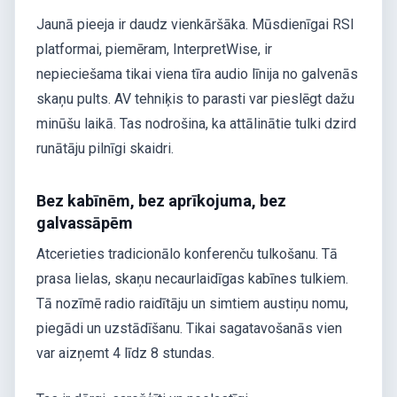
Jaunā pieeja ir daudz vienkāršāka. Mūsdienīgai RSI
platformai, piemēram, InterpretWise, ir
nepieciešama tikai viena tīra audio līnija no galvenās
skaņu pults. AV tehniķis to parasti var pieslēgt dažu
minūšu laikā. Tas nodrošina, ka attālinātie tulki dzird
runātāju pilnīgi skaidri.
Bez kabīnēm, bez aprīkojuma, bez
galvassāpēm
Atcerieties tradicionālo konferenču tulkošanu. Tā
prasa lielas, skaņu necaurlaidīgas kabīnes tulkiem.
Tā nozīmē radio raidītāju un simtiem austiņu nomu,
piegādi un uzstādīšanu. Tikai sagatavošanās vien
var aizņemt 4 līdz 8 stundas.