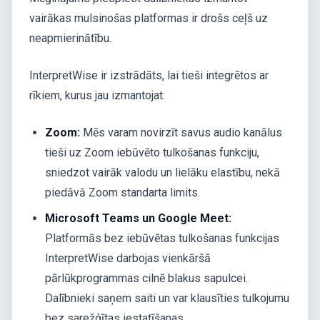
vairākas mulsinošas platformas ir drošs ceļš uz
neapmierinātību.
InterpretWise ir izstrādāts, lai tieši integrētos ar
rīkiem, kurus jau izmantojat:
Zoom:
Mēs varam novirzīt savus audio kanālus
tieši uz Zoom iebūvēto tulkošanas funkciju,
sniedzot vairāk valodu un lielāku elastību, nekā
piedāvā Zoom standarta limits.
Microsoft Teams un Google Meet:
Platformās bez iebūvētas tulkošanas funkcijas
InterpretWise darbojas vienkāršā
pārlūkprogrammas cilnē blakus sapulcei.
Dalībnieki saņem saiti un var klausīties tulkojumu
bez sarežģītas iestatīšanas.