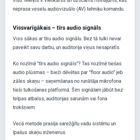
visu. Mērķis ir vienkāršs un uzticams risinājums, kas
neprasa veselu audiovizuālo (AV) tehniķu komandu.
Vissvarīgākais – tīrs audio signāls
Viss sākas ar tīru audio signālu. Bez tā tulki nevar
paveikt savu darbu, un auditorija viņus nesapratīs.
Ko nozīmē "tīrs audio signāls"? Tas nozīmē tiešas
audio plūsmas – bieži dēvētas par "floor audio" jeb
zāles skaņu – saņemšanas no runātāja mikrofona
tieši tulkošanas platformā. Šim signālam jābūt bez
telpas atbalss, auditorijas sarunām vai fona
trokšņiem.
Vecā metode prasīja sarežģītu vadu sistēmu un
īpašus skaņu inženierus.