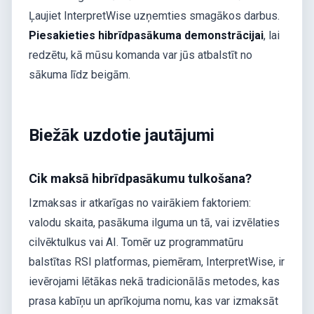
Ļaujiet InterpretWise uzņemties smagākos darbus.
Piesakieties hibrīdpasākuma demonstrācijai
, lai
redzētu, kā mūsu komanda var jūs atbalstīt no
sākuma līdz beigām.
Biežāk uzdotie jautājumi
Cik maksā hibrīdpasākumu tulkošana?
Izmaksas ir atkarīgas no vairākiem faktoriem:
valodu skaita, pasākuma ilguma un tā, vai izvēlaties
cilvēktulkus vai AI. Tomēr uz programmatūru
balstītas RSI platformas, piemēram, InterpretWise, ir
ievērojami lētākas nekā tradicionālās metodes, kas
prasa kabīņu un aprīkojuma nomu, kas var izmaksāt