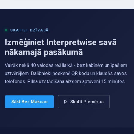
SKATIET DZĪVAJĀ
Izmēģiniet Interpretwise savā
nākamajā pasākumā
Vairāk nekā 40 valodas reāllaikā - bez kabīnēm un īpašiem
uztvērējiem. Dalībnieki noskenē QR kodu un klausās savos
telefonos. Pilna uzstādīšana aizņem aptuveni 15 minūtes.
Sākt Bez Maksas
Skatīt Piemērus