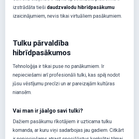
izstrādāta tieši
daudzvalodu hibrīdpasākumu
izaicinājumiem, nevis tikai virtuāliem pasākumiem.
Tulku pārvaldība
hibrīdpasākumos
Tehnoloģija ir tikai puse no panākumiem. Ir
nepieciešami arī profesionāli tulki, kas spēj nodot
jūsu vēstījumu precīzi un ar pareizajām kultūras
niansēm.
Vai man ir jāalgo savi tulki?
Dažiem pasākumu rīkotājiem ir uzticama tulku
komanda, ar kuru viņi sadarbojas jau gadiem. Citkārt
ir nepieciešams atrast speciālistus konkrētai tēmai