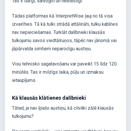
Tas ir dārgi, sarežģīti un neelastīgi.
Tādas platformas kā InterpretWise ļauj no tā visa
izvairīties. Tā kā tulki strādā attālināti, tulku kabīnes
nav nepieciešamas. Turklāt dalībnieki klausās
tulkojumu savos viedtālruņos, tāpēc nav jānomā vai
jāpārvalda simtiem neparocīgu austiņu.
Visu tehnisko sagatavošanu var paveikt 15 līdz 120
minūtēs. Tas ir milzīgs laika, pūļu un izmaksu
ietaupījums.
Kā klausās klātienes dalībnieki
Tātad, ja nav īpašo austiņu, kā cilvēki zālē klausās
tulkojumu?