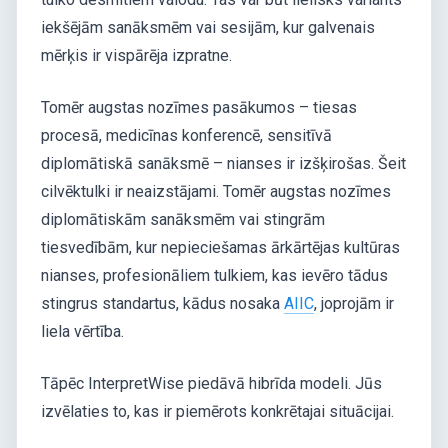
iekšējām sanāksmēm vai sesijām, kur galvenais
mērķis ir vispārēja izpratne.
Tomēr augstas nozīmes pasākumos – tiesas
procesā, medicīnas konferencē, sensitīvā
diplomātiskā sanāksmē – nianses ir izšķirošas. Šeit
cilvēktulki ir neaizstājami. Tomēr augstas nozīmes
diplomātiskām sanāksmēm vai stingrām
tiesvedībām, kur nepieciešamas ārkārtējas kultūras
nianses, profesionāliem tulkiem, kas ievēro tādus
stingrus standartus, kādus nosaka
AIIC
, joprojām ir
liela vērtība.
Tāpēc InterpretWise piedāvā hibrīda modeli. Jūs
izvēlaties to, kas ir piemērots konkrētajai situācijai.