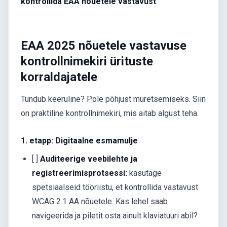
kontrollida EAA nõuetele vastavust
.
EAA 2025 nõuetele vastavuse
kontrollnimekiri ürituste
korraldajatele
Tundub keeruline? Pole põhjust muretsemiseks. Siin
on praktiline kontrollnimekiri, mis aitab algust teha.
1. etapp: Digitaalne esmamulje
[ ]
Auditeerige veebilehte ja
registreerimisprotsessi:
kasutage
spetsiaalseid tööriistu, et kontrollida vastavust
WCAG 2.1 AA nõuetele. Kas lehel saab
navigeerida ja piletit osta ainult klaviatuuri abil?