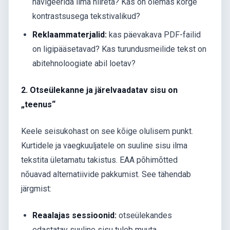
navigeerida ilma hiireta? Kas on olemas kõrge
kontrastsusega tekstivalikud?
Reklaammaterjalid:
kas päevakava PDF-failid
on ligipääsetavad? Kas turundusmeilide tekst on
abitehnoloogiate abil loetav?
2. Otseülekanne ja järelvaadatav sisu on
„teenus“
Keele seisukohast on see kõige olulisem punkt.
Kurtidele ja vaegkuuljatele on suuline sisu ilma
tekstita ületamatu takistus. EAA põhimõtted
nõuavad alternatiivide pakkumist. See tähendab
järgmist:
Reaalajas sessioonid:
otseülekandes
edastatav suuline sisu tuleb muuta