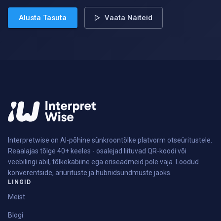
Alusta Tasuta
Vaata Näiteid
Interpretwise on AI-põhine sünkroontõlke platvorm otseüritustele.
Reaalajas tõlge 40+ keeles - osalejad liituvad QR-koodi või
veebilingi abil, tõlkekabiine ega eriseadmeid pole vaja. Loodud
konverentside, äriürituste ja hübriidsündmuste jaoks.
LINGID
Meist
Blogi