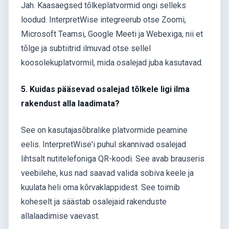
Jah. Kaasaegsed tõlkeplatvormid ongi selleks
loodud. InterpretWise integreerub otse Zoomi,
Microsoft Teamsi, Google Meeti ja Webexiga, nii et
tõlge ja subtiitrid ilmuvad otse sellel
koosolekuplatvormil, mida osalejad juba kasutavad.
5. Kuidas pääsevad osalejad tõlkele ligi ilma
rakendust alla laadimata?
See on kasutajasõbralike platvormide peamine
eelis. InterpretWise'i puhul skannivad osalejad
lihtsalt nutitelefoniga QR-koodi. See avab brauseris
veebilehe, kus nad saavad valida sobiva keele ja
kuulata heli oma kõrvaklappidest. See toimib
koheselt ja säästab osalejaid rakenduste
allalaadimise vaevast.