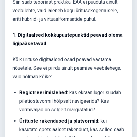
Siin saab teooriast praktika. EAA ei puuduta ainult
veebilehte, vaid laieneb kogu üritusekogemusele,
eriti hübriid- ja virtuaalformaatide puhul.
1. Digitaalsed kokkupuutepunktid peavad olema
ligipääsetavad
Kõik ürituse digitaalsed osad peavad vastama
nõuetele. See ei piirdu ainult peamise veebilehega,
vaid hõlmab kõike:
Registreerimislehed:
kas ekraaniluger suudab
piletiostuvormil hõlpsalt navigeerida? Kas
vormiväljad on selgelt märgistatud?
Ürituste rakendused ja platvormid:
kui
kasutate spetsiaalset rakendust, kas selles saab