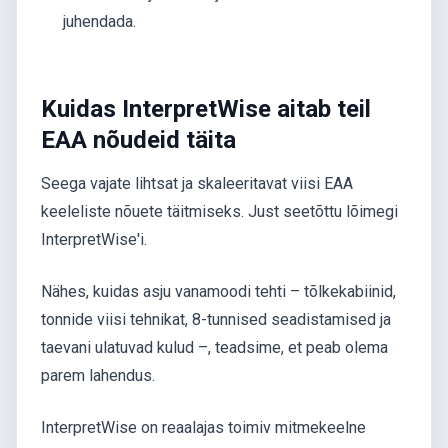
juhendada.
Kuidas InterpretWise aitab teil
EAA nõudeid täita
Seega vajate lihtsat ja skaleeritavat viisi EAA
keeleliste nõuete täitmiseks. Just seetõttu lõimegi
InterpretWise'i.
Nähes, kuidas asju vanamoodi tehti – tõlkekabiinid,
tonnide viisi tehnikat, 8-tunnised seadistamised ja
taevani ulatuvad kulud –, teadsime, et peab olema
parem lahendus.
InterpretWise on reaalajas toimiv mitmekeelne