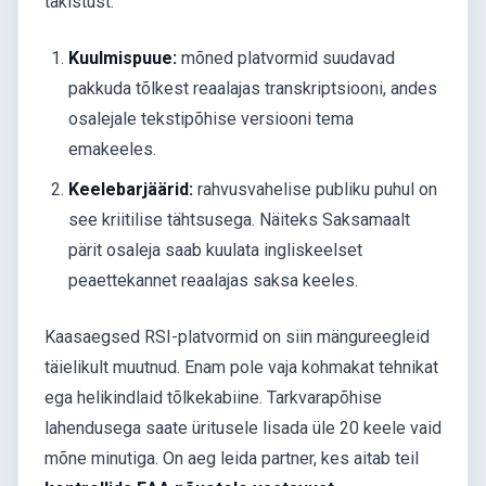
takistust:
Kuulmispuue:
mõned platvormid suudavad
pakkuda tõlkest reaalajas transkriptsiooni, andes
osalejale tekstipõhise versiooni tema
emakeeles.
Keelebarjäärid:
rahvusvahelise publiku puhul on
see kriitilise tähtsusega. Näiteks Saksamaalt
pärit osaleja saab kuulata ingliskeelset
peaettekannet reaalajas saksa keeles.
Kaasaegsed RSI-platvormid on siin mängureegleid
täielikult muutnud. Enam pole vaja kohmakat tehnikat
ega helikindlaid tõlkekabiine. Tarkvarapõhise
lahendusega saate üritusele lisada üle 20 keele vaid
mõne minutiga. On aeg leida partner, kes aitab teil