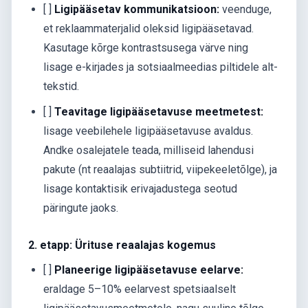
[ ]
Ligipääsetav kommunikatsioon:
veenduge,
et reklaammaterjalid oleksid ligipääsetavad.
Kasutage kõrge kontrastsusega värve ning
lisage e-kirjades ja sotsiaalmeedias piltidele alt-
tekstid.
[ ]
Teavitage ligipääsetavuse meetmetest:
lisage veebilehele ligipääsetavuse avaldus.
Andke osalejatele teada, milliseid lahendusi
pakute (nt reaalajas subtiitrid, viipekeeletõlge), ja
lisage kontaktisik erivajadustega seotud
päringute jaoks.
2. etapp: Ürituse reaalajas kogemus
[ ]
Planeerige ligipääsetavuse eelarve:
eraldage 5–10% eelarvest spetsiaalselt