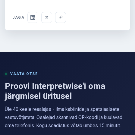
JAGA
VAATA OTSE
Proovi Interpretwise'i oma
järgmisel üritusel
Üle 40 keele reaalajas - ilma kabiinide ja spetsiaalsete
vastuvõtjateta. Osalejad skannivad QR-koodi ja kuulavad
oma telefonis. Kogu seadistus võtab umbes 15 minutit.