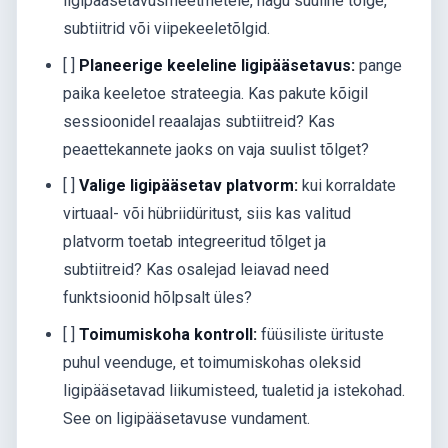
ligipääsetavusmeetmetele, nagu suuline tõlge,
subtiitrid või viipekeeletõlgid.
[ ]
Planeerige keeleline ligipääsetavus:
pange
paika keeletoe strateegia. Kas pakute kõigil
sessioonidel reaalajas subtiitreid? Kas
peaettekannete jaoks on vaja suulist tõlget?
[ ]
Valige ligipääsetav platvorm:
kui korraldate
virtuaal- või hübriidüritust, siis kas valitud
platvorm toetab integreeritud tõlget ja
subtiitreid? Kas osalejad leiavad need
funktsioonid hõlpsalt üles?
[ ]
Toimumiskoha kontroll:
füüsiliste ürituste
puhul veenduge, et toimumiskohas oleksid
ligipääsetavad liikumisteed, tualetid ja istekohad.
See on ligipääsetavuse vundament.