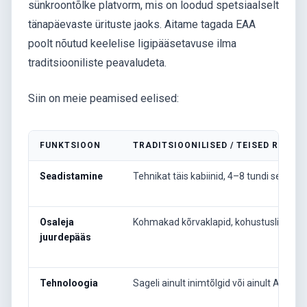
sünkroontõlke platvorm, mis on loodud spetsiaalselt
tänapäevaste ürituste jaoks. Aitame tagada EAA
poolt nõutud keelelise ligipääsetavuse ilma
traditsiooniliste peavaludeta.
Siin on meie peamised eelised:
FUNKTSIOON
TRADITSIOONILISED / TEISED RSI-P
Seadistamine
Tehnikat täis kabiinid, 4–8 tundi seadist
Osaleja
Kohmakad kõrvaklapid, kohustuslikud r
juurdepääs
Tehnoloogia
Sageli ainult inimtõlgid või ainult AI