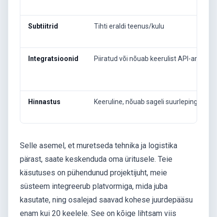
Subtiitrid
Tihti eraldi teenus/kulu
Integratsioonid
Piiratud või nõuab keerulist API-arendus
Hinnastus
Keeruline, nõuab sageli suurlepinguid
Selle asemel, et muretseda tehnika ja logistika
pärast, saate keskenduda oma üritusele. Teie
käsutuses on pühendunud projektijuht, meie
süsteem integreerub platvormiga, mida juba
kasutate, ning osalejad saavad kohese juurdepääsu
enam kui 20 keelele. See on kõige lihtsam viis