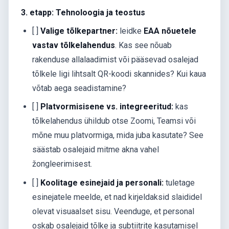
3. etapp: Tehnoloogia ja teostus
[ ]
Valige tõlkepartner:
leidke
EAA nõuetele
vastav tõlkelahendus
. Kas see nõuab
rakenduse allalaadimist või pääsevad osalejad
tõlkele ligi lihtsalt QR-koodi skannides? Kui kaua
võtab aega seadistamine?
[ ]
Platvormisisene vs. integreeritud:
kas
tõlkelahendus ühildub otse Zoomi, Teamsi või
mõne muu platvormiga, mida juba kasutate? See
säästab osalejaid mitme akna vahel
žongleerimisest.
[ ]
Koolitage esinejaid ja personali:
tuletage
esinejatele meelde, et nad kirjeldaksid slaididel
olevat visuaalset sisu. Veenduge, et personal
oskab osalejaid tõlke ja subtiitrite kasutamisel