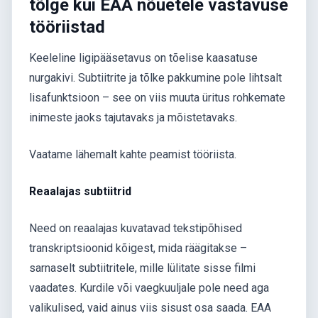
tõlge kui EAA nõuetele vastavuse
tööriistad
Keeleline ligipääsetavus on tõelise kaasatuse
nurgakivi. Subtiitrite ja tõlke pakkumine pole lihtsalt
lisafunktsioon – see on viis muuta üritus rohkemate
inimeste jaoks tajutavaks ja mõistetavaks.
Vaatame lähemalt kahte peamist tööriista.
Reaalajas subtiitrid
Need on reaalajas kuvatavad tekstipõhised
transkriptsioonid kõigest, mida räägitakse –
sarnaselt subtiitritele, mille lülitate sisse filmi
vaadates. Kurdile või vaegkuuljale pole need aga
valikulised, vaid ainus viis sisust osa saada. EAA