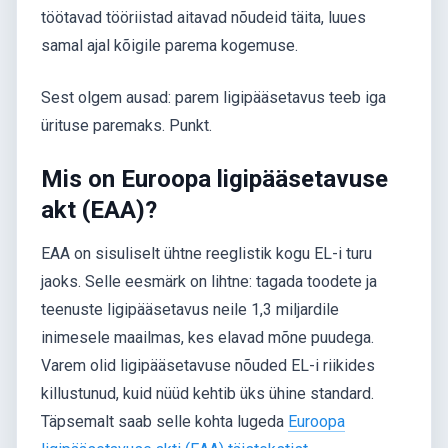
töötavad tööriistad aitavad nõudeid täita, luues
samal ajal kõigile parema kogemuse.
Sest olgem ausad: parem ligipääsetavus teeb iga
ürituse paremaks. Punkt.
Mis on Euroopa ligipääsetavuse
akt (EAA)?
EAA on sisuliselt ühtne reeglistik kogu EL-i turu
jaoks. Selle eesmärk on lihtne: tagada toodete ja
teenuste ligipääsetavus neile 1,3 miljardile
inimesele maailmas, kes elavad mõne puudega.
Varem olid ligipääsetavuse nõuded EL-i riikides
killustunud, kuid nüüd kehtib üks ühine standard.
Täpsemalt saab selle kohta lugeda
Euroopa