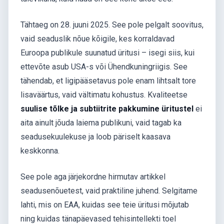
Tähtaeg on 28. juuni 2025. See pole pelgalt soovitus,
vaid seaduslik nõue kõigile, kes korraldavad
Euroopa publikule suunatud üritusi – isegi siis, kui
ettevõte asub USA-s või Ühendkuningriigis. See
tähendab, et ligipääsetavus pole enam lihtsalt tore
lisaväärtus, vaid vältimatu kohustus. Kvaliteetse
suulise tõlke ja subtiitrite pakkumine üritustel
ei
aita ainult jõuda laiema publikuni, vaid tagab ka
seadusekuulekuse ja loob päriselt kaasava
keskkonna.
See pole aga järjekordne hirmutav artikkel
seadusenõuetest, vaid praktiline juhend. Selgitame
lahti, mis on EAA, kuidas see teie üritusi mõjutab
ning kuidas tänapäevased tehisintellekti toel