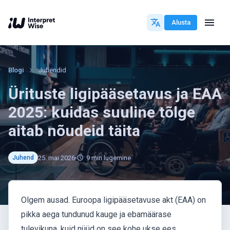
Alusta
Blogi
Juhendid
Ürituste ligipääsetavus ja EAA
2025: kuidas suuline tõlge
aitab nõudeid täita
25. mai 2026
9
min lugemine
Juhend
Olgem ausad. Euroopa ligipääsetavuse akt (EAA) on
pikka aega tundunud kauge ja ebamäärase
tulevikuna, kuid nüüd on see kohe ukse ees.