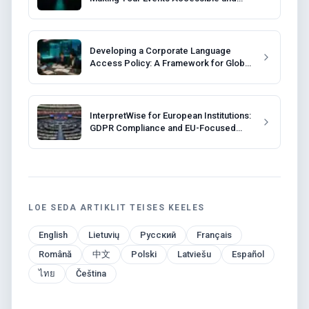
Compliant
Developing a Corporate Language
Access Policy: A Framework for Global
Companies
InterpretWise for European Institutions:
GDPR Compliance and EU-Focused
Solutions
LOE SEDA ARTIKLIT TEISES KEELES
English
Lietuvių
Русский
Français
Română
中文
Polski
Latviešu
Español
ไทย
Čeština