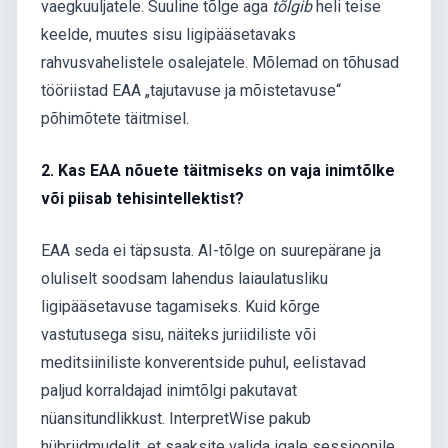
vaegkuuljatele. Suuline tõlge aga
tõlgib
heli teise
keelde, muutes sisu ligipääsetavaks
rahvusvahelistele osalejatele. Mõlemad on tõhusad
tööriistad EAA „tajutavuse ja mõistetavuse“
põhimõtete täitmisel.
2. Kas EAA nõuete täitmiseks on vaja inimtõlke
või piisab tehisintellektist?
EAA seda ei täpsusta. AI-tõlge on suurepärane ja
oluliselt soodsam lahendus laiaulatusliku
ligipääsetavuse tagamiseks. Kuid kõrge
vastutusega sisu, näiteks juriidiliste või
meditsiiniliste konverentside puhul, eelistavad
paljud korraldajad inimtõlgi pakutavat
nüansitundlikkust. InterpretWise pakub
hübriidmudelit, et saaksite valida igale sessioonile