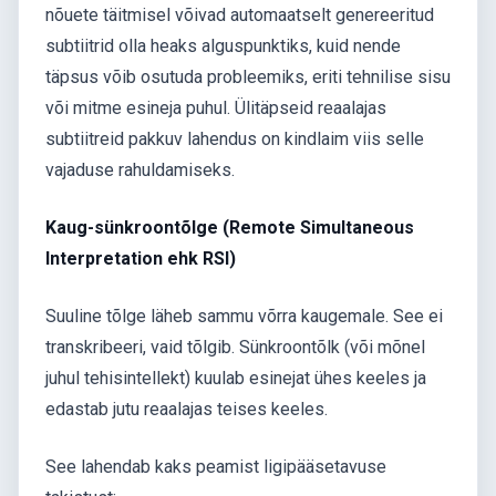
nõuete täitmisel võivad automaatselt genereeritud
subtiitrid olla heaks alguspunktiks, kuid nende
täpsus võib osutuda probleemiks, eriti tehnilise sisu
või mitme esineja puhul. Ülitäpseid reaalajas
subtiitreid pakkuv lahendus on kindlaim viis selle
vajaduse rahuldamiseks.
Kaug-sünkroontõlge (Remote Simultaneous
Interpretation ehk RSI)
Suuline tõlge läheb sammu võrra kaugemale. See ei
transkribeeri, vaid tõlgib. Sünkroontõlk (või mõnel
juhul tehisintellekt) kuulab esinejat ühes keeles ja
edastab jutu reaalajas teises keeles.
See lahendab kaks peamist ligipääsetavuse