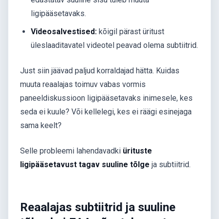
ligipääsetavaks.
Videosalvestised:
kõigil pärast üritust
üleslaaditavatel videotel peavad olema subtiitrid.
Just siin jäävad paljud korraldajad hätta. Kuidas
muuta reaalajas toimuv vabas vormis
paneeldiskussioon ligipääsetavaks inimesele, kes
seda ei kuule? Või kellelegi, kes ei räägi esinejaga
sama keelt?
Selle probleemi lahendavadki
ürituste
ligipääsetavust tagav suuline tõlge
ja subtiitrid.
Reaalajas subtiitrid ja suuline