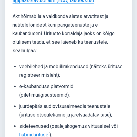
ligipääsetavuse akti (EAA) täistekstist
.
Akt hõlmab laia valdkonda alates arvutitest ja
nutitelefonidest kuni pangateenuste ja e-
kaubanduseni. Ürituste korraldaja jaoks on kõige
olulisem teada, et see laieneb ka teenustele,
sealhulgas:
veebilehed ja mobiilirakendused (näiteks ürituse
registreerimisleht);
e-kaubanduse platvormid
(piletimüügisüsteemid);
juurdepääs audiovisuaalmeedia teenustele
(ürituse otseülekanne ja järelvaadatav sisu);
sideteenused (osalejakogemus virtuaalsel või
hübriidüritusel
).