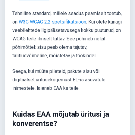
Tehniline standard, millele seadus peamiselt toetub,
on
W3C WCAG 2.2 spetsifikatsioon
. Kui olete kunagi
veebilehtede ligipääsetavusega kokku puutunud, on
WCAG teile ilmselt tuttav. See põhineb neljal
põhimõttel: sisu peab olema tajutav,
talitlusvõimeline, mõistetav ja töökindel.
Seega, kui müüte pileteid, pakute sisu või
digitaalset üritusekogemust EL-is asuvatele
inimestele, laieneb EAA ka teile.
Kuidas EAA mõjutab üritusi ja
konverentse?