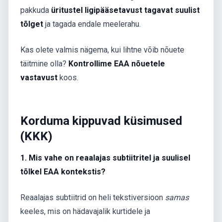
pakkuda
üritustel ligipääsetavust tagavat suulist
tõlget
ja tagada endale meelerahu.
Kas olete valmis nägema, kui lihtne võib nõuete
täitmine olla?
Kontrollime EAA nõuetele
vastavust
koos.
Korduma kippuvad küsimused
(KKK)
1. Mis vahe on reaalajas subtiitritel ja suulisel
tõlkel EAA kontekstis?
Reaalajas subtiitrid on heli tekstiversioon
samas
keeles, mis on hädavajalik kurtidele ja