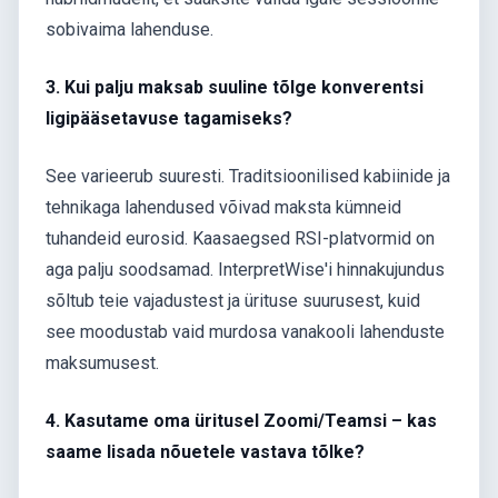
sobivaima lahenduse.
3. Kui palju maksab suuline tõlge konverentsi
ligipääsetavuse tagamiseks?
See varieerub suuresti. Traditsioonilised kabiinide ja
tehnikaga lahendused võivad maksta kümneid
tuhandeid eurosid. Kaasaegsed RSI-platvormid on
aga palju soodsamad. InterpretWise'i hinnakujundus
sõltub teie vajadustest ja ürituse suurusest, kuid
see moodustab vaid murdosa vanakooli lahenduste
maksumusest.
4. Kasutame oma üritusel Zoomi/Teamsi – kas
saame lisada nõuetele vastava tõlke?