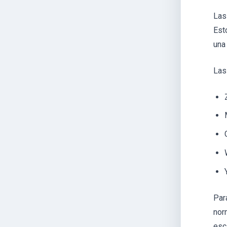
Las
Est
una
Las
Par
nor
esc