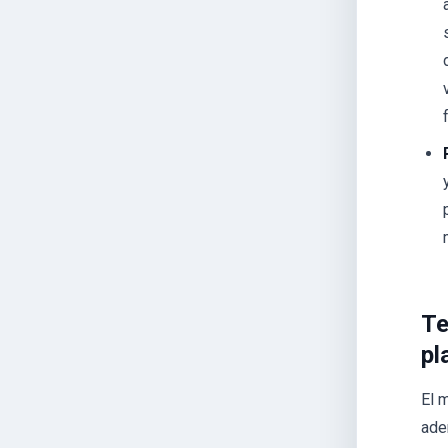
Te
pl
El 
ade