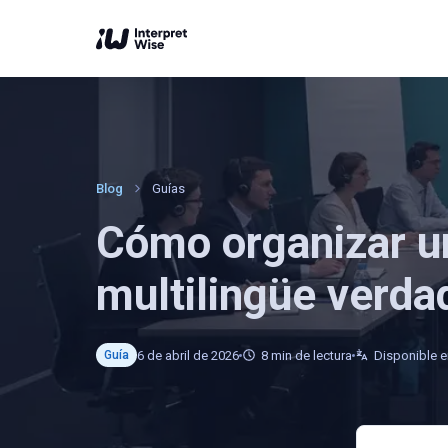
Blog
Guías
Cómo organizar u
multilingüe verda
6 de abril de 2026
8
min de lectura
Disponible e
Guía