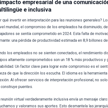
 impacto empresarial de una comunicación
ltilingüe e inclusiva
r qué invertir en interpretación para las reuniones generales? Lo
ivel mundial, el compromiso de los empleados ha disminuido; de 
bajadores se sentía comprometido en 2024. Esta falta de motivac
rmante: una pérdida de productividad estimada en 8,9 billones de
ndo los empleados no se sienten conectados, el rendimiento dism
ipos altamente comprometidos son un 18 % más productivos y 
tabilidad. Un factor clave para lograr este compromiso es el sent
teza de que la dirección los escucha. El idioma es la herramient
exión. Al ofrecer servicios de interpretación profesional, no solo
 construye puentes.
 reunión virtual verdaderamente inclusiva envía un mensaje claro
uchamos y valoramos sus aportes. Esto desmantela las jerarquías