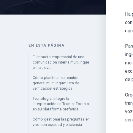
Ha 
con
equ
EN ESTA PÁGINA
Par
ing
El impacto empresarial de una
comunicación interna multilingüe
men
e inclusiva
exc
Cómo planificar su reunión
de 
general multilingüe: lista de
verificación estratégica
Org
Tecnología: integre la
tra
interpretación en Teams, Zoom o
en su plataforma preferida
voz
Cómo gestionar las preguntas en
sen
vivo con equidad y eficiencia