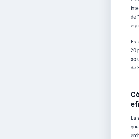
int
de 
equ
Est
20 
sol
de 
Có
ef
La 
que
emb