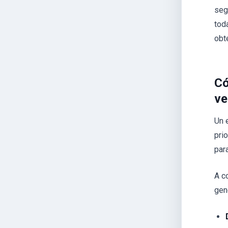
seg
tod
obte
Có
ve
Un 
pri
par
A c
gen