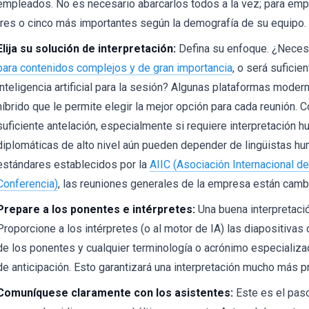
empleados. No es necesario abarcarlos todos a la vez; para emp
tres o cinco más importantes según la demografía de su equipo.
Elija su solución de interpretación:
Defina su enfoque. ¿Neces
para contenidos complejos y de gran importancia
, o será sufici
inteligencia artificial para la sesión? Algunas plataformas mode
híbrido que le permite elegir la mejor opción para cada reunión. C
suficiente antelación, especialmente si requiere interpretación 
diplomáticas de alto nivel aún pueden depender de lingüistas h
estándares establecidos por la
AIIC (Asociación Internacional de
Conferencia)
, las reuniones generales de la empresa están camb
Prepare a los ponentes e intérpretes:
Una buena interpretació
Proporcione a los intérpretes (o al motor de IA) las diapositivas 
de los ponentes y cualquier terminología o acrónimo especializ
de anticipación. Esto garantizará una interpretación mucho más pr
Comuníquese claramente con los asistentes:
Este es el paso