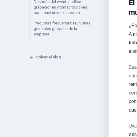
El
Después del evento: utilice
grabaciones y transcripciones
mu
para maximizar el impacto
Preguntas frecuentes: reuniones
¿Po
generales globales de la
A n
empresa
tra
ala
Volver al blog
Cua
equ
ren
cer
con
que
Una
esc