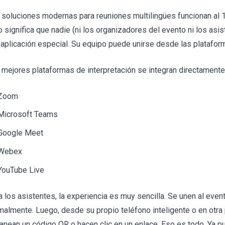
 soluciones modernas para reuniones multilingües funcionan al 
o significa que nadie (ni los organizadores del evento ni los asi
 aplicación especial. Su equipo puede unirse desde las plataforma
 mejores plataformas de interpretación se integran directamente
Zoom
Microsoft Teams
Google Meet
Webex
YouTube Live
a los asistentes, la experiencia es muy sencilla. Se unen al event
malmente. Luego, desde su propio teléfono inteligente o en otra
anean un código QR o hacen clic en un enlace. Eso es todo. Ya p