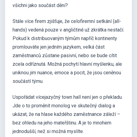
všichni jako součást dění?
Stále více firem zjišťuje, že celofiremní setkání (all-
hands) vedená pouze v angličtině už zkrátka nestačí.
Pokud k distribuovaným týmům napříč kontinenty
promlouváte jen jedním jazykem, velká část
zaměstnanců zůstane pasivní, nebo se bude cítit
zcela odříznutá. Možná pochytí hlavní myšlenku, ale
uniknou jim nuance, emoce a pocit, že jsou ceněnou
součástí týmu.
Uspořádat vícejazyčný town hall není jen o překladu.
Jde o to proměnit monolog ve skutečný dialog a
ukázat, že na hlase každého zaměstnance záleží –
bez ohledu na jeho mateřštinu. A je to mnohem
jednodušší, než si možná myslíte.