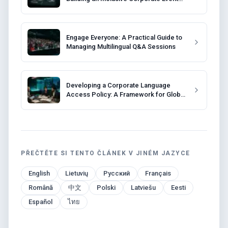
Strategy
Engage Everyone: A Practical Guide to
Managing Multilingual Q&A Sessions
Developing a Corporate Language
Access Policy: A Framework for Global
Companies
PŘEČTĚTE SI TENTO ČLÁNEK V JINÉM JAZYCE
English
Lietuvių
Русский
Français
Română
中文
Polski
Latviešu
Eesti
Español
ไทย