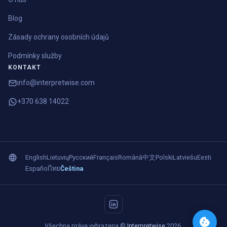
Blog
Zásady ochrany osobních údajů
Podmínky služby
KONTAKT
info@interpretwise.com
+370 638 14022
English
Lietuvių
Русский
Français
Română
中文
Polski
Latviešu
Eesti
Español
ไทย
Čeština
Všechna práva vyhrazena ©
Interpretwise
2026.