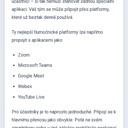
účastníci – si tak nemusí stahovat žádnou speciální
aplikaci. Váš tým se může připojit přes platformy,
které už beztak denně používá.
Ty nejlepší tlumočnické platformy lze napřímo
propojit s aplikacemi jako:
Zoom
Microsoft Teams
Google Meet
Webex
YouTube Live
Pro účastníky je to naprosto jednoduché. Připojí se k
hlavnímu přenosu jako obvykle. Poté na svém
smartphonu nebo v jiné záložce prohlížeče naskenují