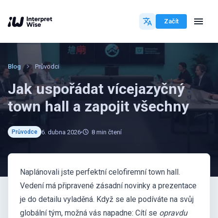
Začít
Blog
Průvodci
Jak uspořádat vícejazyčný
town hall a zapojit všechny
6. dubna 2026
8
min čtení
Průvodce
Naplánovali jste perfektní celofiremní town hall.
Vedení má připravené zásadní novinky a prezentace
je do detailu vyladěná. Když se ale podíváte na svůj
globální tým, možná vás napadne: Cítí se
opravdu