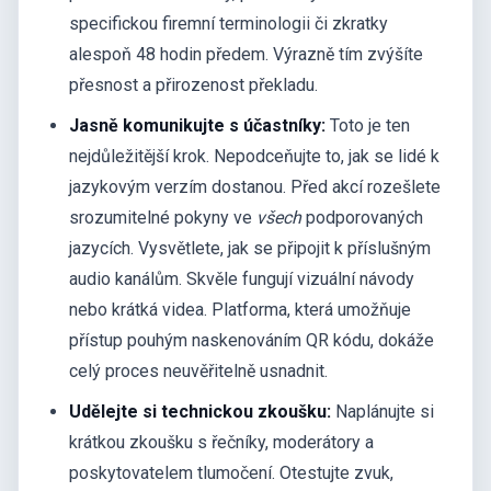
specifickou firemní terminologii či zkratky
alespoň 48 hodin předem. Výrazně tím zvýšíte
přesnost a přirozenost překladu.
Jasně komunikujte s účastníky:
Toto je ten
nejdůležitější krok. Nepodceňujte to, jak se lidé k
jazykovým verzím dostanou. Před akcí rozešlete
srozumitelné pokyny ve
všech
podporovaných
jazycích. Vysvětlete, jak se připojit k příslušným
audio kanálům. Skvěle fungují vizuální návody
nebo krátká videa. Platforma, která umožňuje
přístup pouhým naskenováním QR kódu, dokáže
celý proces neuvěřitelně usnadnit.
Udělejte si technickou zkoušku:
Naplánujte si
krátkou zkoušku s řečníky, moderátory a
poskytovatelem tlumočení. Otestujte zvuk,