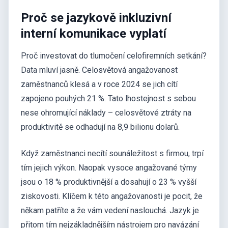
Proč se jazykově inkluzivní
interní komunikace vyplatí
Proč investovat do tlumočení celofiremních setkání?
Data mluví jasně. Celosvětová angažovanost
zaměstnanců klesá a v roce 2024 se jich cítí
zapojeno pouhých 21 %. Tato lhostejnost s sebou
nese ohromující náklady – celosvětové ztráty na
produktivitě se odhadují na 8,9 bilionu dolarů.
Když zaměstnanci necítí sounáležitost s firmou, trpí
tím jejich výkon. Naopak vysoce angažované týmy
jsou o 18 % produktivnější a dosahují o 23 % vyšší
ziskovosti. Klíčem k této angažovanosti je pocit, že
někam patříte a že vám vedení naslouchá. Jazyk je
přitom tím nejzákladnějším nástrojem pro navázání