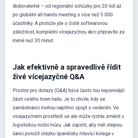
škálovatelné – od regionální schůzky pro 20 lidí až
po globální all-hands meeting s více než 5 000
účastníky. A protože jde o čistě softwarovou
záležitost, kompletní vícejazyčnou akci připravíte za
méně než 30 minut.
Jak efektivně a spravedlivě řídit
živé vícejazyčné Q&A
Prostor pro dotazy (Q&A) bývá často tou nejcennější
částí celého town hallu. Je to chvíle, kdy se
zaměstnanci mohou napřímo spojit s vedením. Ve
vícejazyčném prostředí se ale může rychle změnit v
logistickou noční můru. Jak zajistit, aby měl stejnou
šanci položit otázku španělsky mluvící kolega v