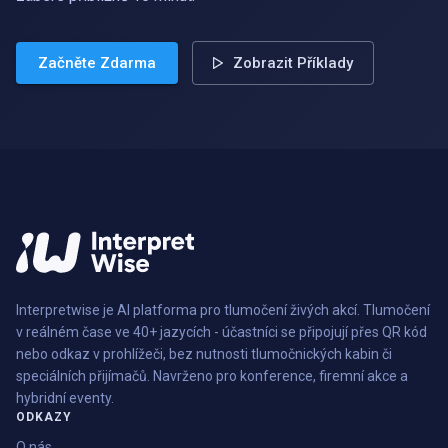
Začněte Zdarma
Zobrazit Příklady
Interpretwise je AI platforma pro tlumočení živých akcí. Tlumočení
v reálném čase ve 40+ jazycích - účastníci se připojují přes QR kód
nebo odkaz v prohlížeči, bez nutnosti tlumočnických kabin či
speciálních přijímačů. Navrženo pro konference, firemní akce a
hybridní eventy.
ODKAZY
O nás