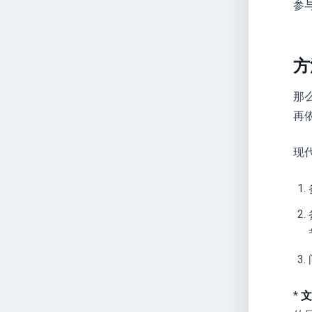
参
方
那
再
现
*
文