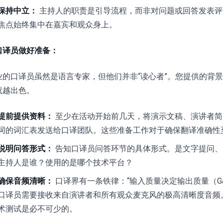
保持中立：
主持人的职责是引导流程，而非对问题或回答发表评
焦点始终集中在嘉宾和观众身上。
口译员做好准备：
业的口译员虽然是语言专家，但他们并非“读心者”。您提供的背
就越出色。
提前提供资料：
至少在活动开始前几天，将演示文稿、演讲者简
词的词汇表发送给口译团队。这些准备工作对于确保翻译准确性
说明问答形式：
告知口译员问答环节的具体形式。是文字提问、
主持人是谁？使用的是哪个技术平台？
确保音频清晰：
口译界有一条铁律：“输入质量决定输出质量（Garbage i
口译员需要接收来自演讲者和所有观众麦克风的极高清晰度音频
术测试是必不可少的。