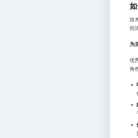
如
技
间
为
优
角