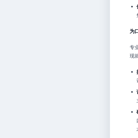
为
专
现