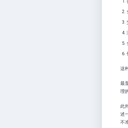
这
最
理
此
述
不