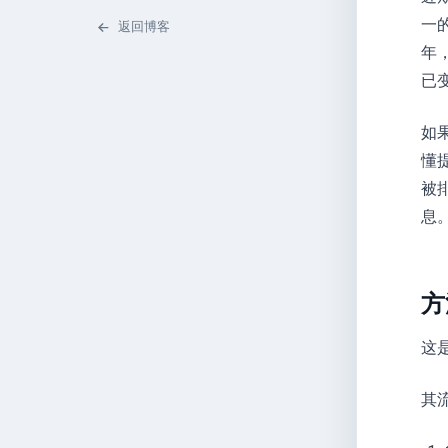
一
返回博客
年
已
如
懂
被
息
方
这
其