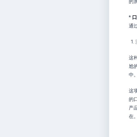
的
*
口
通
这
尬
中
这
的
产
在