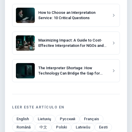
How to Choose an Interpretation
Service: 10 Critical Questions
Maximizing Impact: A Guide to Cost-
Effective Interpretation for NGOs and
Non-Profits
The Interpreter Shortage: How
Technology Can Bridge the Gap for
Event Organizers
LEER ESTE ARTÍCULO EN
English
Lietuvių
Русский
Français
Română
中文
Polski
Latviešu
Eesti