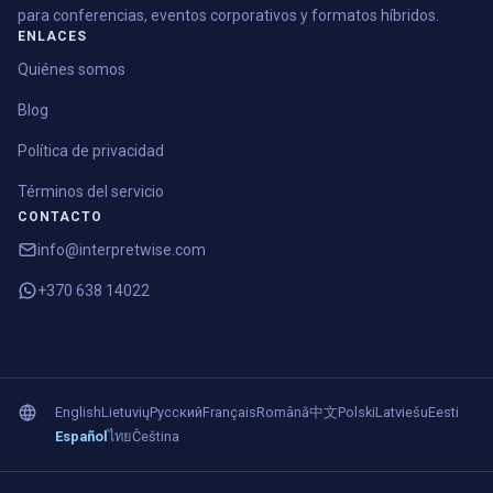
para conferencias, eventos corporativos y formatos híbridos.
ENLACES
Quiénes somos
Blog
Política de privacidad
Términos del servicio
CONTACTO
info@interpretwise.com
+370 638 14022
English
Lietuvių
Русский
Français
Română
中文
Polski
Latviešu
Eesti
Español
ไทย
Čeština