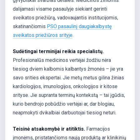
gyvybiškai svarbias detales. Medicinos žiniomis
dalijamasi visame pasaulyje siekiant gerinti
sveikatos priežiūrą, vadovaujantis institucijomis,
skatinančiomis
PSO pasaulinį daugiakalbystę
sveikatos priežiūros srityje
.
Sudėtingai terminijai reikia specialistų.
Profesionalūs medicinos vertėjai žodžiu nėra
tiesiog dviem kalbomis kalbantys žmonės – jie yra
savo srities ekspertai. Jie metų metus gilina žinias
kardiologijos, imunologijos, onkologijos ir kitose
srityse. Jie supranta terminų kontekstą – tai įgūdis,
kurio bendrojo pobūdžio vertėjai ar, dar blogiau,
neapmokyti dvikalbiai darbuotojai tiesiog neturi.
Teisinė atsakomybė ir atitiktis.
Farmacijos
įmonėms, pristatančioms naują produktą ar klinikinių