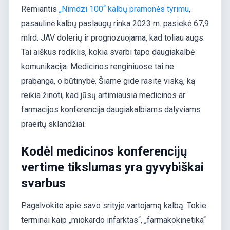
Remiantis
„Nimdzi 100“ kalbų pramonės tyrimu
,
pasaulinė kalbų paslaugų rinka 2023 m. pasiekė 67,9
mlrd. JAV dolerių ir prognozuojama, kad toliau augs.
Tai aiškus rodiklis, kokia svarbi tapo daugiakalbė
komunikacija. Medicinos renginiuose tai ne
prabanga, o būtinybė. Šiame gide rasite viską, ką
reikia žinoti, kad jūsų artimiausia medicinos ar
farmacijos konferencija daugiakalbiams dalyviams
praeitų sklandžiai.
Kodėl medicinos konferencijų
vertime tikslumas yra gyvybiškai
svarbus
Pagalvokite apie savo srityje vartojamą kalbą. Tokie
terminai kaip „miokardo infarktas“, „farmakokinetika“