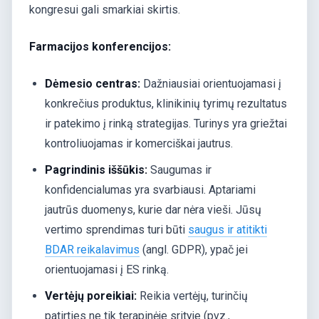
kongresui gali smarkiai skirtis.
Farmacijos konferencijos:
Dėmesio centras:
Dažniausiai orientuojamasi į
konkrečius produktus, klinikinių tyrimų rezultatus
ir patekimo į rinką strategijas. Turinys yra griežtai
kontroliuojamas ir komerciškai jautrus.
Pagrindinis iššūkis:
Saugumas ir
konfidencialumas yra svarbiausi. Aptariami
jautrūs duomenys, kurie dar nėra vieši. Jūsų
vertimo sprendimas turi būti
saugus ir atitikti
BDAR reikalavimus
(angl. GDPR), ypač jei
orientuojamasi į ES rinką.
Vertėjų poreikiai:
Reikia vertėjų, turinčių
patirties ne tik terapinėje srityje (pvz.,