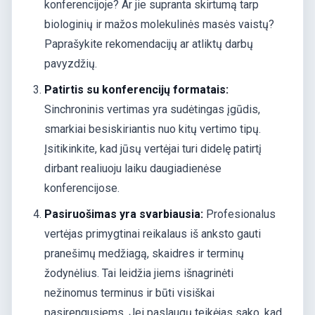
konferencijoje? Ar jie supranta skirtumą tarp
biologinių ir mažos molekulinės masės vaistų?
Paprašykite rekomendacijų ar atliktų darbų
pavyzdžių.
Patirtis su konferencijų formatais:
Sinchroninis vertimas yra sudėtingas įgūdis,
smarkiai besiskiriantis nuo kitų vertimo tipų.
Įsitikinkite, kad jūsų vertėjai turi didelę patirtį
dirbant realiuoju laiku daugiadienėse
konferencijose.
Pasiruošimas yra svarbiausia:
Profesionalus
vertėjas primygtinai reikalaus iš anksto gauti
pranešimų medžiagą, skaidres ir terminų
žodynėlius. Tai leidžia jiems išnagrinėti
nežinomus terminus ir būti visiškai
pasirengusiems. Jei paslaugų teikėjas sako, kad