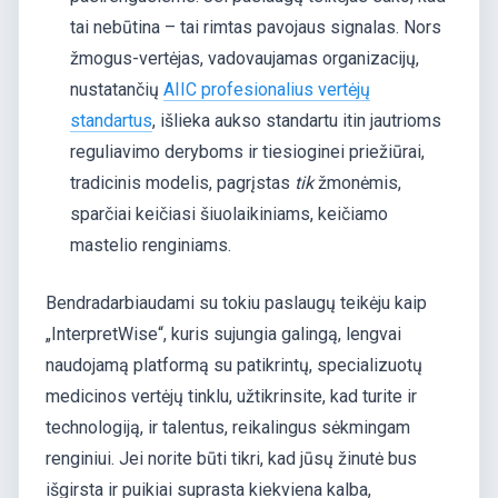
tai nebūtina – tai rimtas pavojaus signalas. Nors
žmogus-vertėjas, vadovaujamas organizacijų,
nustatančių
AIIC profesionalius vertėjų
standartus
, išlieka aukso standartu itin jautrioms
reguliavimo deryboms ir tiesioginei priežiūrai,
tradicinis modelis, pagrįstas
tik
žmonėmis,
sparčiai keičiasi šiuolaikiniams, keičiamo
mastelio renginiams.
Bendradarbiaudami su tokiu paslaugų teikėju kaip
„InterpretWise“, kuris sujungia galingą, lengvai
naudojamą platformą su patikrintų, specializuotų
medicinos vertėjų tinklu, užtikrinsite, kad turite ir
technologiją, ir talentus, reikalingus sėkmingam
renginiui. Jei norite būti tikri, kad jūsų žinutė bus
išgirsta ir puikiai suprasta kiekviena kalba,