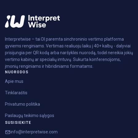
Interpretwise – tai DI paremta sinchroninio vertimo platforma
gyviems renginiams. Vertimas realiuoju laiku į 40+ kalbų - dalyviai
prisijungia per QR kodą arba naršyklės nuorodą, todėl nereikia jokių
vertimo kabinų ar specialių imtuvų. Sukurta konferencijoms,
įmonių renginiams ir hibridiniams formatams.
NUORODOS
Apie mus
Tinklaraštis
Privatumo politika
Paslaugų teikimo sąlygos
SUSISIEKITE
info@interpretwise.com