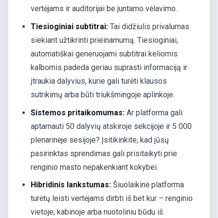
vertėjams ir auditorijai be juntamo vėlavimo.
Tiesioginiai subtitrai:
Tai didžiulis privalumas
siekiant užtikrinti prieinamumą. Tiesioginiai,
automatiškai generuojami subtitrai keliomis
kalbomis padeda geriau suprasti informaciją ir
įtraukia dalyvius, kurie gali turėti klausos
sutrikimų arba būti triukšmingoje aplinkoje.
Sistemos pritaikomumas:
Ar platforma gali
aptarnauti 50 dalyvių atskiroje sekcijoje ir 5 000
plenarinėje sesijoje? Įsitikinkite, kad jūsų
pasirinktas sprendimas gali prisitaikyti prie
renginio masto nepakenkiant kokybei.
Hibridinis lankstumas:
Šiuolaikinė platforma
turėtų leisti vertėjams dirbti iš bet kur – renginio
vietoje, kabinoje arba nuotoliniu būdu iš