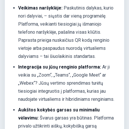
Veikimas naršyklėje:
Paskutinis dalykas, kurio
nori dalyviai, – siųstis dar vieną programėlę.
Platforma, veikianti tiesiogiai jų išmaniojo
telefono naršyklėje, pašalina visas kliūtis.
Paprasta prieiga nuskaičius QR kodą renginio
vietoje arba paspaudus nuorodą virtualiems
dalyviams – tai šiuolaikinis standartas.
Integracija su jūsų renginio platforma:
Ar ji
veikia su „Zoom“, „Teams“, „Google Meet“ ar
„Webex“? Jūsų vertimo sprendimas turėtų
tiesiogiai integruotis į platformas, kurias jau
naudojate virtualiems ir hibridiniams renginiams.
Aukštos kokybės garsas su minimaliu
vėlavimu:
Švarus garsas yra būtinas. Platforma
privalo užtikrinti aiškų, kokybišką garsą