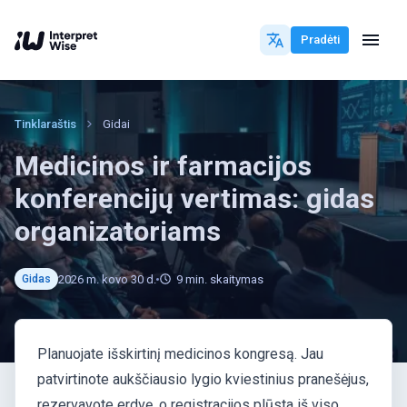
Pradėti
Tinklaraštis
Gidai
Medicinos ir farmacijos
konferencijų vertimas: gidas
organizatoriams
2026 m. kovo 30 d.
9
min. skaitymas
Gidas
Planuojate išskirtinį medicinos kongresą. Jau
patvirtinote aukščiausio lygio kviestinius pranešėjus,
rezervavote erdvę, o registracijos plūsta iš viso