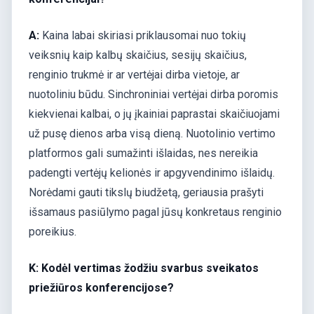
A:
Kaina labai skiriasi priklausomai nuo tokių
veiksnių kaip kalbų skaičius, sesijų skaičius,
renginio trukmė ir ar vertėjai dirba vietoje, ar
nuotoliniu būdu. Sinchroniniai vertėjai dirba poromis
kiekvienai kalbai, o jų įkainiai paprastai skaičiuojami
už pusę dienos arba visą dieną. Nuotolinio vertimo
platformos gali sumažinti išlaidas, nes nereikia
padengti vertėjų kelionės ir apgyvendinimo išlaidų.
Norėdami gauti tikslų biudžetą, geriausia prašyti
išsamaus pasiūlymo pagal jūsų konkretaus renginio
poreikius.
K: Kodėl vertimas žodžiu svarbus sveikatos
priežiūros konferencijose?