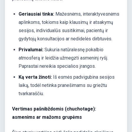
Geriausiai tinka:
Mažesnėms, interaktyvesnėms
aplinkoms, tokioms kaip klausimų ir atsakymų
sesijos, individualūs susitikimai, pacientų ir
gydytojų konsultacijos ar nedidelės dirbtuvės.
Privalumai:
Sukuria natūralesnę pokalbio
atmosferą ir leidžia užmegzti asmeninį ryšį.
Paprastai nereikia specialios įrangos.
Ką verta žinoti:
Iš esmės padvigubina sesijos
laiką, todėl netinka pranešimams su griežtu
tvarkaraščiu.
Vertimas pašnibždomis (chuchotage):
asmenims ar mažoms grupėms