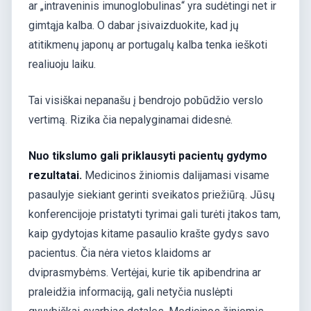
ar „intraveninis imunoglobulinas“ yra sudėtingi net ir
gimtąja kalba. O dabar įsivaizduokite, kad jų
atitikmenų japonų ar portugalų kalba tenka ieškoti
realiuoju laiku.
Tai visiškai nepanašu į bendrojo pobūdžio verslo
vertimą. Rizika čia nepalyginamai didesnė.
Nuo tikslumo gali priklausyti pacientų gydymo
rezultatai.
Medicinos žiniomis dalijamasi visame
pasaulyje siekiant gerinti sveikatos priežiūrą. Jūsų
konferencijoje pristatyti tyrimai gali turėti įtakos tam,
kaip gydytojas kitame pasaulio krašte gydys savo
pacientus. Čia nėra vietos klaidoms ar
dviprasmybėms. Vertėjai, kurie tik apibendrina ar
praleidžia informaciją, gali netyčia nuslėpti