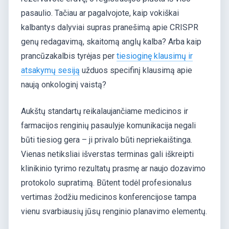
pasaulio. Tačiau ar pagalvojote, kaip vokiškai
kalbantys dalyviai supras pranešimą apie CRISPR
genų redagavimą, skaitomą anglų kalba? Arba kaip
prancūzakalbis tyrėjas per
tiesioginę klausimų ir
atsakymų sesiją
užduos specifinį klausimą apie
naują onkologinį vaistą?
Aukštų standartų reikalaujančiame medicinos ir
farmacijos renginių pasaulyje komunikacija negali
būti tiesiog gera – ji privalo būti nepriekaištinga.
Vienas netiksliai išverstas terminas gali iškreipti
klinikinio tyrimo rezultatų prasmę ar naujo dozavimo
protokolo supratimą. Būtent todėl profesionalus
vertimas žodžiu medicinos konferencijose tampa
vienu svarbiausių jūsų renginio planavimo elementų.