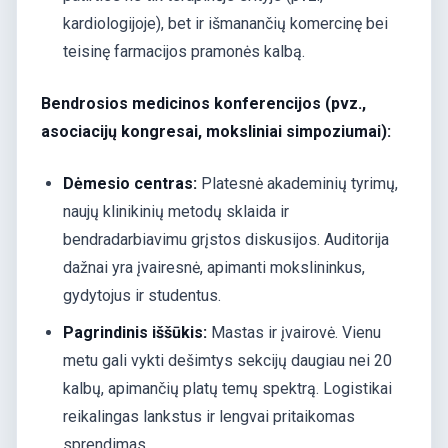
kardiologijoje), bet ir išmanančių komercinę bei
teisinę farmacijos pramonės kalbą.
Bendrosios medicinos konferencijos (pvz.,
asociacijų kongresai, moksliniai simpoziumai):
Dėmesio centras:
Platesnė akademinių tyrimų,
naujų klinikinių metodų sklaida ir
bendradarbiavimu grįstos diskusijos. Auditorija
dažnai yra įvairesnė, apimanti mokslininkus,
gydytojus ir studentus.
Pagrindinis iššūkis:
Mastas ir įvairovė. Vienu
metu gali vykti dešimtys sekcijų daugiau nei 20
kalbų, apimančių platų temų spektrą. Logistikai
reikalingas lankstus ir lengvai pritaikomas
sprendimas.