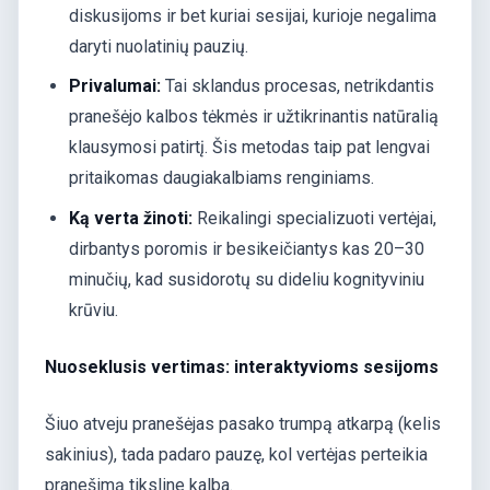
diskusijoms ir bet kuriai sesijai, kurioje negalima
daryti nuolatinių pauzių.
Privalumai:
Tai sklandus procesas, netrikdantis
pranešėjo kalbos tėkmės ir užtikrinantis natūralią
klausymosi patirtį. Šis metodas taip pat lengvai
pritaikomas daugiakalbiams renginiams.
Ką verta žinoti:
Reikalingi specializuoti vertėjai,
dirbantys poromis ir besikeičiantys kas 20–30
minučių, kad susidorotų su dideliu kognityviniu
krūviu.
Nuoseklusis vertimas: interaktyvioms sesijoms
Šiuo atveju pranešėjas pasako trumpą atkarpą (kelis
sakinius), tada padaro pauzę, kol vertėjas perteikia
pranešimą tiksline kalba.