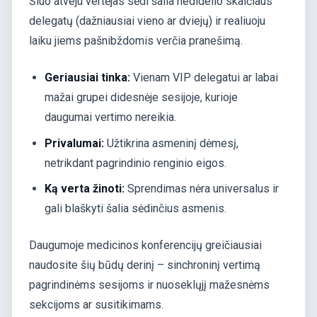
Šiuo atveju vertėjas sėdi šalia nedidelio skaičiaus
delegatų (dažniausiai vieno ar dviejų) ir realiuoju
laiku jiems pašnibždomis verčia pranešimą.
Geriausiai tinka:
Vienam VIP delegatui ar labai
mažai grupei didesnėje sesijoje, kurioje
daugumai vertimo nereikia.
Privalumai:
Užtikrina asmeninį dėmesį,
netrikdant pagrindinio renginio eigos.
Ką verta žinoti:
Sprendimas nėra universalus ir
gali blaškyti šalia sėdinčius asmenis.
Daugumoje medicinos konferencijų greičiausiai
naudosite šių būdų derinį – sinchroninį vertimą
pagrindinėms sesijoms ir nuoseklųjį mažesnėms
sekcijoms ar susitikimams.