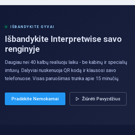
IŠBANDYKITE GYVAI
Išbandykite Interpretwise savo
renginyje
Daugiau nei 40 kalbų realiuoju laiku - be kabinų ir specialių
imtuvų. Dalyviai nuskenuoja QR kodą ir klausosi savo
telefonuose. Visas paruošimas trunka apie 15 minučių.
Pradėkite Nemokamai
Žiūrėti Pavyzdžius