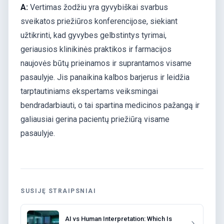
A:
Vertimas žodžiu yra gyvybiškai svarbus
sveikatos priežiūros konferencijose, siekiant
užtikrinti, kad gyvybes gelbstintys tyrimai,
geriausios klinikinės praktikos ir farmacijos
naujovės būtų prieinamos ir suprantamos visame
pasaulyje. Jis panaikina kalbos barjerus ir leidžia
tarptautiniams ekspertams veiksmingai
bendradarbiauti, o tai spartina medicinos pažangą ir
galiausiai gerina pacientų priežiūrą visame
pasaulyje.
SUSIJĘ STRAIPSNIAI
AI vs Human Interpretation: Which Is