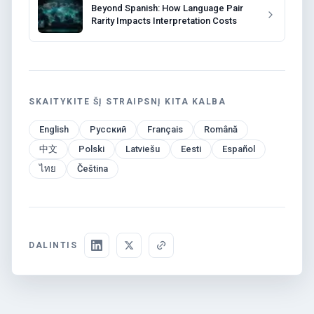
Beyond Spanish: How Language Pair
Rarity Impacts Interpretation Costs
SKAITYKITE ŠĮ STRAIPSNĮ KITA KALBA
English
Русский
Français
Română
中文
Polski
Latviešu
Eesti
Español
ไทย
Čeština
DALINTIS