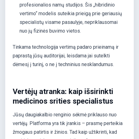
profesionalios namų studijos. Šis „hibridinio
vertimo“ modelis suteikia prieigą prie geriausių
specialistų visame pasaulyje, nepriklausomai
nuo jų fizinės buvimo vietos.
Tinkama technologija vertimą padaro prieinamą ir
paprastą jūsų auditorijai, leisdama jai sutelkti
dėmesį į turinį, o ne į techninius nesklandumus.
Vertėjų atranka: kaip išsirinkti
medicinos srities specialistus
Jūsų daugiakalbio renginio sėkmė priklauso nuo
vertėjų. Platforma yra tik įrankis – prasmę perteikia
žmogaus patirtis ir žinios. Tad kaip užtikrinti, kad