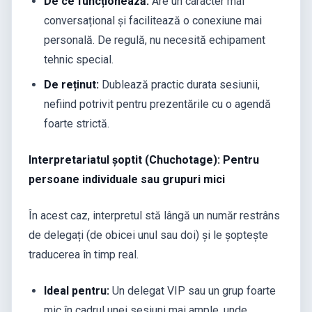
De ce funcționează:
Are un caracter mai
conversațional și facilitează o conexiune mai
personală. De regulă, nu necesită echipament
tehnic special.
De reținut:
Dublează practic durata sesiunii,
nefiind potrivit pentru prezentările cu o agendă
foarte strictă.
Interpretariatul șoptit (Chuchotage): Pentru
persoane individuale sau grupuri mici
În acest caz, interpretul stă lângă un număr restrâns
de delegați (de obicei unul sau doi) și le șoptește
traducerea în timp real.
Ideal pentru:
Un delegat VIP sau un grup foarte
mic în cadrul unei sesiuni mai ample, unde