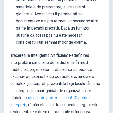
materialele de prezentare, slide-urile și
glosarele. Acest lucru îi permite să se
documenteze asupra termenilor necunoscuți și
să fie impecabil pregătit. Dacă un furnizor
susține că acest pas nu este necesar,
considerați-l un semnal major de alarmă.
Trecerea la Inteligența Artificială: Redefinirea
interpretării simultane de la distanță. În mod
tradițional, organizatorii trebuiau să se bazeze
exclusiv pe cabine fizice costisitoare, hardware
complex și interpreți prezenți la fața locului. În timp
ce interpreții umani, ghidați de organizații care
stabilesc
standarde profesionale AIIC pentru
interpreți
, rămân etalonul de aur pentru negocierile
reglementare extrem de sensibile și îngrijirea