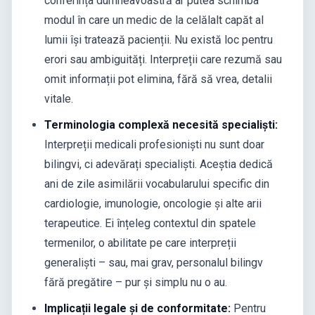
conferința dumneavoastră ar putea schimba
modul în care un medic de la celălalt capăt al
lumii își tratează pacienții. Nu există loc pentru
erori sau ambiguități. Interpreții care rezumă sau
omit informații pot elimina, fără să vrea, detalii
vitale.
Terminologia complexă necesită specialiști:
Interpreții medicali profesioniști nu sunt doar
bilingvi, ci adevărați specialiști. Aceștia dedică
ani de zile asimilării vocabularului specific din
cardiologie, imunologie, oncologie și alte arii
terapeutice. Ei înțeleg contextul din spatele
termenilor, o abilitate pe care interpreții
generaliști – sau, mai grav, personalul bilingv
fără pregătire – pur și simplu nu o au.
Implicații legale și de conformitate:
Pentru