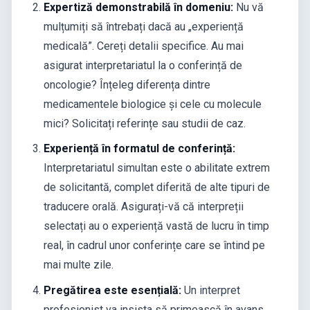
Expertiză demonstrabilă în domeniu:
Nu vă
mulțumiți să întrebați dacă au „experiență
medicală”. Cereți detalii specifice. Au mai
asigurat interpretariatul la o conferință de
oncologie? Înțeleg diferența dintre
medicamentele biologice și cele cu molecule
mici? Solicitați referințe sau studii de caz.
Experiență în formatul de conferință:
Interpretariatul simultan este o abilitate extrem
de solicitantă, complet diferită de alte tipuri de
traducere orală. Asigurați-vă că interpreții
selectați au o experiență vastă de lucru în timp
real, în cadrul unor conferințe care se întind pe
mai multe zile.
Pregătirea este esențială:
Un interpret
profesionist va insista să primească în avans