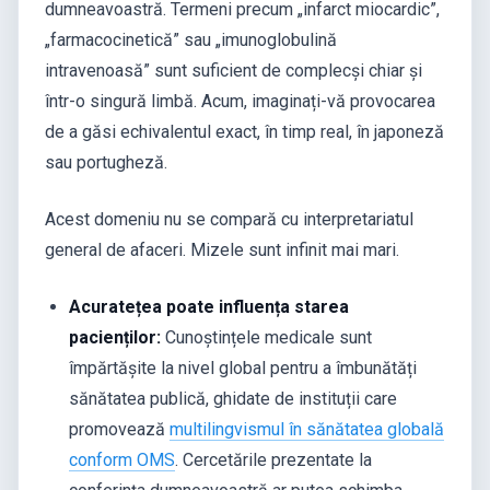
dumneavoastră. Termeni precum „infarct miocardic”,
„farmacocinetică” sau „imunoglobulină
intravenoasă” sunt suficient de complecși chiar și
într-o singură limbă. Acum, imaginați-vă provocarea
de a găsi echivalentul exact, în timp real, în japoneză
sau portugheză.
Acest domeniu nu se compară cu interpretariatul
general de afaceri. Mizele sunt infinit mai mari.
Acuratețea poate influența starea
pacienților:
Cunoștințele medicale sunt
împărtășite la nivel global pentru a îmbunătăți
sănătatea publică, ghidate de instituții care
promovează
multilingvismul în sănătatea globală
conform OMS
. Cercetările prezentate la