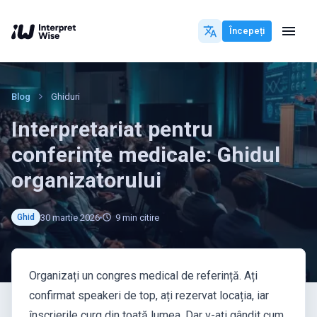
Începeți
Blog
Ghiduri
Interpretariat pentru
conferințe medicale: Ghidul
organizatorului
30 martie 2026
9
min citire
Ghid
Organizați un congres medical de referință. Ați
confirmat speakeri de top, ați rezervat locația, iar
înscrierile curg din toată lumea. Dar v-ați gândit cum