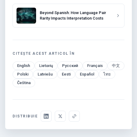
Beyond Spanish: How Language Pair
Rarity Impacts Interpretation Costs
CITEȘTE ACEST ARTICOL ÎN
English
Lietuvių
Русский
Français
中文
Polski
Latviešu
Eesti
Español
ไทย
Čeština
DISTRIBUIE