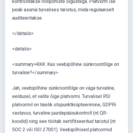
kontrollitakse rollipõhiste õigustega. Platvorm ise
peab asuma turvalises taristus, mida regulaarselt
auditeeritakse.
</details>
<details>
<summary>KKK: Kas veebipõhine sünkroontõlge on
turvaline?</summary>
Jah, veebipõhine sünkroontõlge on väga turvaline,
eeldusel, et valite õige platvormi. Turvalisel RSI
platvormil on täielik otspunktkrüpteerimine, GDPRi
vastavus, turvaline juurdepääsukontroll (nt QR-
koodid) ning see töötab sertifitseeritud taristul (nt
SOC 2 või ISO 27001). Veebipõhised platvormid