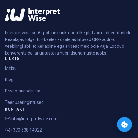
Interpretwise on AI-põhine sünkroontõlke platvorm otseüritustele.
Reaalajas tõlge 40+ keeles - osalejad liituvad QR-koodi või
veebilingi abil, tõlkekabiine ega eriseadmeid pole vaja. Loodud
konverentside, äriürituste ja hübriidsündmuste jaoks.
LINGID
Meist
Blogi
Privaatsuspoliitika
Teenusetingimused
KONTAKT
info@interpretwise.com
+370 638 14022