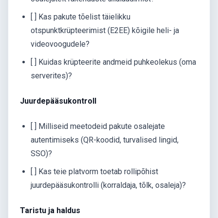
[ ] Kas pakute tõelist täielikku
otspunktkrüpteerimist (E2EE) kõigile heli- ja
videovoogudele?
[ ] Kuidas krüpteerite andmeid puhkeolekus (oma
serverites)?
Juurdepääsukontroll
[ ] Milliseid meetodeid pakute osalejate
autentimiseks (QR-koodid, turvalised lingid,
SSO)?
[ ] Kas teie platvorm toetab rollipõhist
juurdepääsukontrolli (korraldaja, tõlk, osaleja)?
Taristu ja haldus