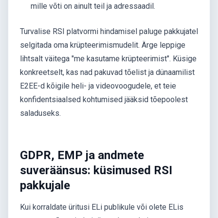
mille võti on ainult teil ja adressaadil.
Turvalise RSI platvormi hindamisel paluge pakkujatel
selgitada oma krüpteerimismudelit. Ärge leppige
lihtsalt väitega "me kasutame krüpteerimist". Küsige
konkreetselt, kas nad pakuvad tõelist ja dünaamilist
E2EE-d kõigile heli- ja videovoogudele, et teie
konfidentsiaalsed kohtumised jääksid tõepoolest
saladuseks.
GDPR, EMP ja andmete
suveräänsus: küsimused RSI
pakkujale
Kui korraldate üritusi ELi publikule või olete ELis