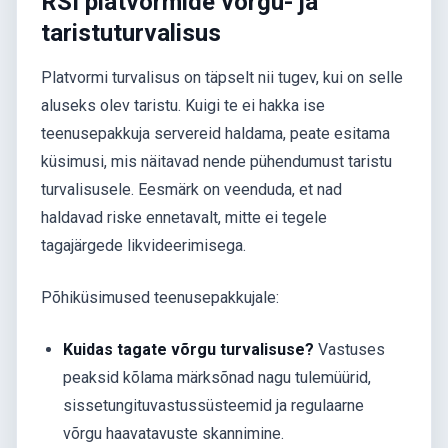
RSI platvormide võrgu- ja
taristuturvalisus
Platvormi turvalisus on täpselt nii tugev, kui on selle
aluseks olev taristu. Kuigi te ei hakka ise
teenusepakkuja servereid haldama, peate esitama
küsimusi, mis näitavad nende pühendumust taristu
turvalisusele. Eesmärk on veenduda, et nad
haldavad riske ennetavalt, mitte ei tegele
tagajärgede likvideerimisega.
Põhiküsimused teenusepakkujale:
Kuidas tagate võrgu turvalisuse?
Vastuses
peaksid kõlama märksõnad nagu tulemüürid,
sissetungituvastussüsteemid ja regulaarne
võrgu haavatavuste skannimine.