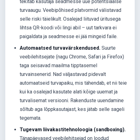
tekitab kasutaja seadmesse uue potentsiaalse
turvaaugu. Veebipõhised platvormid välistavad
selle riski täielikult. Osalejad liituvad üritusega
lihtsa QR-koodi või lingi abil – uut tarkvara ei
paigaldata ja seadmesse ei jää mingeid faile.
Automaatsed turvavärskendused.
Suurte
veebilehitsejate (nagu Chrome, Safari ja Firefox)
taga seisavad maailma tipptasemel
turvainsenerid. Nad väljastavad pidevalt
automaatseid turvapaiku, mis tähendab, et nii teie
kui ka osalejad kasutate alati kõige uuemat ja
turvalisemat versiooni. Rakenduste uuendamine
sõltub aga lõppkasutajast, kes jätab selle sageli
tegemata.
Tugevam liivakastitehnoloogia (sandboxing).
Tänapäevased veebilehitsejad on loodud