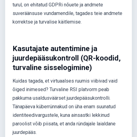
turul, on ehitatud GDPRi nõuete ja andmete
suveräänsuse vundamendile, tagades teie andmete
korrektse ja turvalise käitlemise.
Kasutajate autentimine ja
juurdepääsukontroll (QR-koodid,
turvaline sisselogimine)
Kuidas tagada, et virtuaalses ruumis viibivad vaid
õiged inimesed? Turvaline RSI platvorm peab
pakkuma usaldusväärset juurdepääsukontrolli.
Tänapäeva küberrünnakud on üha enam suunatud
identiteedivargustele, kuna ainsastki lekkinud
paroolist võib piisata, et anda ründajale laialdane
juurdepääs.