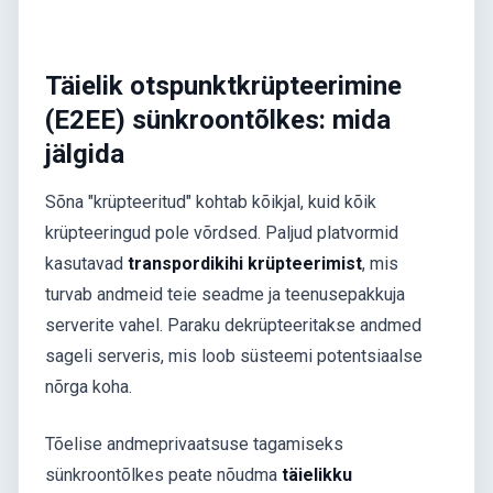
Täielik otspunktkrüpteerimine
(E2EE) sünkroontõlkes: mida
jälgida
Sõna "krüpteeritud" kohtab kõikjal, kuid kõik
krüpteeringud pole võrdsed. Paljud platvormid
kasutavad
transpordikihi krüpteerimist
, mis
turvab andmeid teie seadme ja teenusepakkuja
serverite vahel. Paraku dekrüpteeritakse andmed
sageli serveris, mis loob süsteemi potentsiaalse
nõrga koha.
Tõelise andmeprivaatsuse tagamiseks
sünkroontõlkes peate nõudma
täielikku