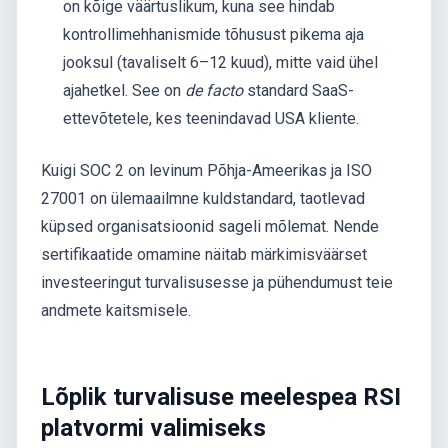
on kõige väärtuslikum, kuna see hindab
kontrollimehhanismide tõhusust pikema aja
jooksul (tavaliselt 6–12 kuud), mitte vaid ühel
ajahetkel. See on
de facto
standard SaaS-
ettevõtetele, kes teenindavad USA kliente.
Kuigi SOC 2 on levinum Põhja-Ameerikas ja ISO
27001 on ülemaailmne kuldstandard, taotlevad
küpsed organisatsioonid sageli mõlemat. Nende
sertifikaatide omamine näitab märkimisväärset
investeeringut turvalisusesse ja pühendumust teie
andmete kaitsmisele.
Lõplik turvalisuse meelespea RSI
platvormi valimiseks