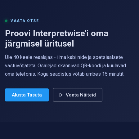
VAATA OTSE
Proovi Interpretwise'i oma
järgmisel üritusel
Üle 40 keele reaalajas - ilma kabiinide ja spetsiaalsete
vastuvõtjateta. Osalejad skannivad QR-koodi ja kuulavad
oma telefonis. Kogu seadistus võtab umbes 15 minutit.
Alusta Tasuta
Vaata Näiteid