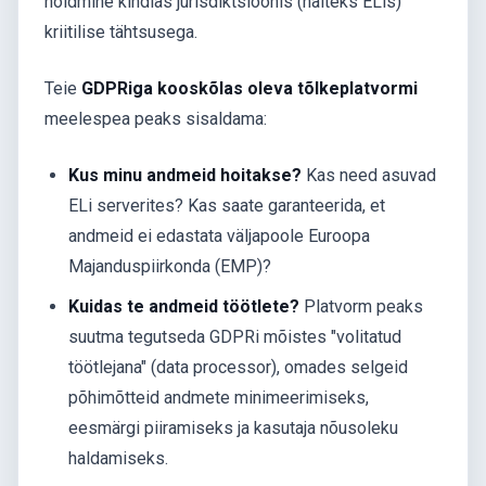
hoidmine kindlas jurisdiktsioonis (näiteks ELis)
kriitilise tähtsusega.
Teie
GDPRiga kooskõlas oleva tõlkeplatvormi
meelespea peaks sisaldama:
Kus minu andmeid hoitakse?
Kas need asuvad
ELi serverites? Kas saate garanteerida, et
andmeid ei edastata väljapoole Euroopa
Majanduspiirkonda (EMP)?
Kuidas te andmeid töötlete?
Platvorm peaks
suutma tegutseda GDPRi mõistes "volitatud
töötlejana" (data processor), omades selgeid
põhimõtteid andmete minimeerimiseks,
eesmärgi piiramiseks ja kasutaja nõusoleku
haldamiseks.