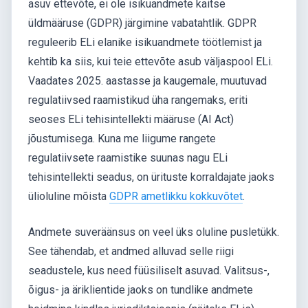
asuv ettevõte, ei ole isikuandmete kaitse
üldmääruse (GDPR) järgimine vabatahtlik. GDPR
reguleerib ELi elanike isikuandmete töötlemist ja
kehtib ka siis, kui teie ettevõte asub väljaspool ELi.
Vaadates 2025. aastasse ja kaugemale, muutuvad
regulatiivsed raamistikud üha rangemaks, eriti
seoses ELi tehisintellekti määruse (AI Act)
jõustumisega. Kuna me liigume rangete
regulatiivsete raamistike suunas nagu ELi
tehisintellekti seadus, on ürituste korraldajate jaoks
ülioluline mõista
GDPR ametlikku kokkuvõtet
.
Andmete suveräänsus on veel üks oluline pusletükk.
See tähendab, et andmed alluvad selle riigi
seadustele, kus need füüsiliselt asuvad. Valitsus-,
õigus- ja äriklientide jaoks on tundlike andmete