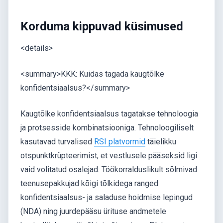
Korduma kippuvad küsimused
<details>
<summary>KKK: Kuidas tagada kaugtõlke
konfidentsiaalsus?</summary>
Kaugtõlke konfidentsiaalsus tagatakse tehnoloogia
ja protsesside kombinatsiooniga. Tehnoloogiliselt
kasutavad turvalised
RSI platvormid
täielikku
otspunktkrüpteerimist, et vestlusele pääseksid ligi
vaid volitatud osalejad. Töökorralduslikult sõlmivad
teenusepakkujad kõigi tõlkidega ranged
konfidentsiaalsus- ja saladuse hoidmise lepingud
(NDA) ning juurdepääsu ürituse andmetele