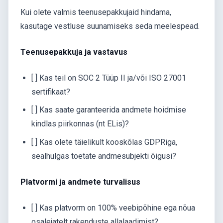
Kui olete valmis teenusepakkujaid hindama,
kasutage vestluse suunamiseks seda meelespead.
Teenusepakkuja ja vastavus
[ ] Kas teil on SOC 2 Tüüp II ja/või ISO 27001
sertifikaat?
[ ] Kas saate garanteerida andmete hoidmise
kindlas piirkonnas (nt ELis)?
[ ] Kas olete täielikult kooskõlas GDPRiga,
sealhulgas toetate andmesubjekti õigusi?
Platvormi ja andmete turvalisus
[ ] Kas platvorm on 100% veebipõhine ega nõua
osalejatelt rakenduste allalaadimist?