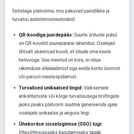
Eelistage platvorme, mis pakuvad paindlikke ja
turvalisi autentimismeetodeid:
QR-koodiga juurdepääs:
Suurte ürituste puhul
on QR-koodid suurepärane lahendus. Osalejad
lihtsalt skannivad koodi, et liituda oma keele
helivooga. See meetod on kiire, ei nõua
rakenduse allalaadimist ega eelda konto loomist
või parooli meelespidamist.
Turvalised unikaalsed lingid:
Väiksemate
ärikohtumiste või kõrge turvalisusega briifingute
jaoks peaks platvorm suutma genereerida igale
osalejale unikaalse ja aeguva lingi.
Ühekordse sisselogimise (SSO) tugi:
Ettevõttesiseseks kasutamiseks tagab