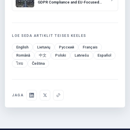
GDPR Compliance and EU-Focused
Solutions
LOE SEDA ARTIKLIT TEISES KEELES
English
Lietuvių
Русский
Français
Română
中文
Polski
Latviešu
Español
ไทย
Čeština
JAGA