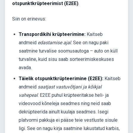
otspunktkrüpteerimist (E2EE)
.
Siin on erinevus:
Transpordikihi krüpteerimine:
Kaitseb
andmeid
edastamise ajal
. See on nagu paki
saatmine turvalise soomusautoga – auto on küll
turvaline, kuid sisu saab sorteerimiskeskuses
avada.
Täielik otspunktkrüpteerimine (E2EE):
Kaitseb
andmeid
saatjast vastuvõtjani ja kõikjal
vahepeal
. E2EE puhul krüpteeritakse heli- ja
videovood kõneleja seadmes ning neid saab
dekrüpteerida ainult kuulaja seadmes. Isegi
platvormi pakkuja ei pääse teie vestluste sisule
ligi. See on nagu kirja saatmine lukustatud karbis,