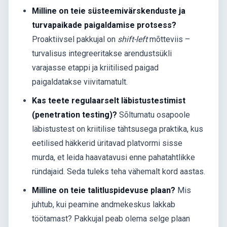
Milline on teie süsteemivärskenduste ja
turvapaikade paigaldamise protsess?
Proaktiivsel pakkujal on
shift-left
mõtteviis –
turvalisus integreeritakse arendustsükli
varajasse etappi ja kriitilised paigad
paigaldatakse viivitamatult.
Kas teete regulaarselt läbistustestimist
(penetration testing)?
Sõltumatu osapoole
läbistustest on kriitilise tähtsusega praktika, kus
eetilised häkkerid üritavad platvormi sisse
murda, et leida haavatavusi enne pahatahtlikke
ründajaid. Seda tuleks teha vähemalt kord aastas.
Milline on teie talitluspidevuse plaan?
Mis
juhtub, kui peamine andmekeskus lakkab
töötamast? Pakkujal peab olema selge plaan