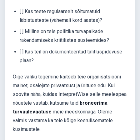
[ ] Kas teete regulaarselt sõltumatuid
läbistusteste (vähemalt kord aastas)?
[ ] Milline on teie poliitika turvapaikade
rakendamiseks kriitilistes süsteemides?
[ ] Kas teil on dokumenteeritud talitluspidevuse
plaan?
Õige valiku tegemine kaitseb teie organisatsiooni
mainet, osalejate privaatsust ja ürituse edu. Kui
soovite näha, kuidas InterpretWise selle meelespea
nõuetele vastab, kutsume teid
broneerima
turvaülevaatuse
meie meeskonnaga. Oleme
valmis vastama ka teie kõige keerulisematele
küsimustele.