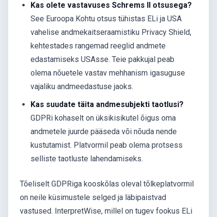
Kas olete vastavuses Schrems II otsusega?
See Euroopa Kohtu otsus tühistas ELi ja USA
vahelise andmekaitseraamistiku Privacy Shield,
kehtestades rangemad reeglid andmete
edastamiseks USAsse. Teie pakkujal peab
olema nõuetele vastav mehhanism igasuguse
vajaliku andmeedastuse jaoks.
Kas suudate täita andmesubjekti taotlusi?
GDPRi kohaselt on üksikisikutel õigus oma
andmetele juurde pääseda või nõuda nende
kustutamist. Platvormil peab olema protsess
selliste taotluste lahendamiseks.
Tõeliselt GDPRiga kooskõlas oleval tõlkeplatvormil
on neile küsimustele selged ja läbipaistvad
vastused. InterpretWise, millel on tugev fookus ELi