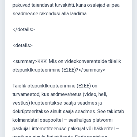
pakuvad täiendavat turvakihti, kuna osalejad ei pea
seadmesse rakendusi alla laadima.
</details>
<details>
<summary>KKK: Mis on videokonverentside täielik
otspunktkrüpteerimine (E2EE)?</summary>
Täielik otspunktkrüpteerimine (E2EE) on
turvameetod, kus andmevahetus (video, heli,
vestlus) krüpteeritakse saatja seadmes ja
dekrüpteeritakse ainult saaja seadmes. See takistab
kolmandatel osapooltel – sealhulgas platvormi
pakkujal, internetiteenuse pakkujal või häkkeritel –