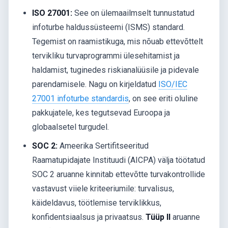
ISO 27001:
See on ülemaailmselt tunnustatud
infoturbe haldussüsteemi (ISMS) standard.
Tegemist on raamistikuga, mis nõuab ettevõttelt
tervikliku turvaprogrammi ülesehitamist ja
haldamist, tuginedes riskianalüüsile ja pidevale
parendamisele. Nagu on kirjeldatud
ISO/IEC
27001 infoturbe standardis
, on see eriti oluline
pakkujatele, kes tegutsevad Euroopa ja
globaalsetel turgudel.
SOC 2:
Ameerika Sertifitseeritud
Raamatupidajate Instituudi (AICPA) välja töötatud
SOC 2 aruanne kinnitab ettevõtte turvakontrollide
vastavust viiele kriteeriumile: turvalisus,
käideldavus, töötlemise terviklikkus,
konfidentsiaalsus ja privaatsus.
Tüüp II
aruanne