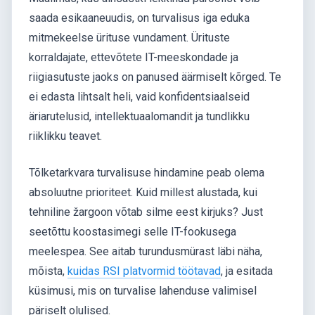
saada esikaaneuudis, on turvalisus iga eduka
mitmekeelse ürituse vundament. Ürituste
korraldajate, ettevõtete IT-meeskondade ja
riigiasutuste jaoks on panused äärmiselt kõrged. Te
ei edasta lihtsalt heli, vaid konfidentsiaalseid
äriarutelusid, intellektuaalomandit ja tundlikku
riiklikku teavet.
Tõlketarkvara turvalisuse hindamine peab olema
absoluutne prioriteet. Kuid millest alustada, kui
tehniline žargoon võtab silme eest kirjuks? Just
seetõttu koostasimegi selle IT-fookusega
meelespea. See aitab turundusmürast läbi näha,
mõista,
kuidas RSI platvormid töötavad
, ja esitada
küsimusi, mis on turvalise lahenduse valimisel
päriselt olulised.