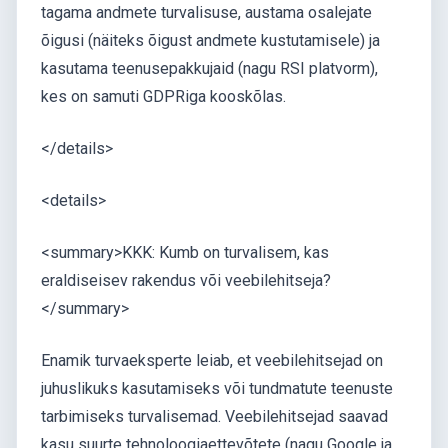
tagama andmete turvalisuse, austama osalejate
õigusi (näiteks õigust andmete kustutamisele) ja
kasutama teenusepakkujaid (nagu RSI platvorm),
kes on samuti GDPRiga kooskõlas.
</details>
<details>
<summary>KKK: Kumb on turvalisem, kas
eraldiseisev rakendus või veebilehitseja?
</summary>
Enamik turvaeksperte leiab, et veebilehitsejad on
juhuslikuks kasutamiseks või tundmatute teenuste
tarbimiseks turvalisemad. Veebilehitsejad saavad
kasu suurte tehnoloogiaettevõtete (nagu Google ja