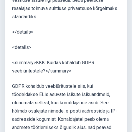
vestluse sisule ligi pääseda. Seda peetakse
reaalajas toimuva suhtluse privaatsuse kõrgeimaks
standardiks.
</details>
<details>
<summary>KKK: Kuidas kohaldub GDPR
veebiüritustele?</summary>
GDPR kohaldub veebiüritustele siis, kui
töödeldakse ELis asuvate isikute isikuandmeid,
olenemata sellest, kus korraldaja ise asub. See
hõlmab osalejate nimede, e-posti aadresside ja IP-
aadresside kogumist. Korraldajatel peab olema
andmete töötlemiseks õiguslik alus, nad peavad