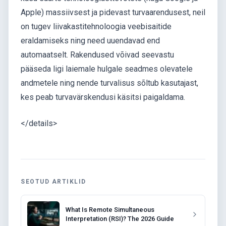
Apple) massiivsest ja pidevast turvaarendusest, neil
on tugev liivakastitehnoloogia veebisaitide
eraldamiseks ning need uuendavad end
automaatselt. Rakendused võivad seevastu
pääseda ligi laiemale hulgale seadmes olevatele
andmetele ning nende turvalisus sõltub kasutajast,
kes peab turvavärskendusi käsitsi paigaldama.
</details>
SEOTUD ARTIKLID
What Is Remote Simultaneous
Interpretation (RSI)? The 2026 Guide