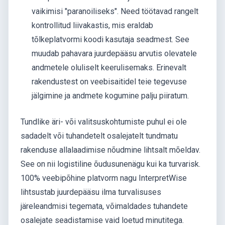
vaikimisi "paranoiliseks". Need töötavad rangelt
kontrollitud liivakastis, mis eraldab
tõlkeplatvormi koodi kasutaja seadmest. See
muudab pahavara juurdepääsu arvutis olevatele
andmetele oluliselt keerulisemaks. Erinevalt
rakendustest on veebisaitidel teie tegevuse
jälgimine ja andmete kogumine palju piiratum.
Tundlike äri- või valitsuskohtumiste puhul ei ole
sadadelt või tuhandetelt osalejatelt tundmatu
rakenduse allalaadimise nõudmine lihtsalt mõeldav.
See on nii logistiline õudusunenägu kui ka turvarisk.
100% veebipõhine platvorm nagu InterpretWise
lihtsustab juurdepääsu ilma turvalisuses
järeleandmisi tegemata, võimaldades tuhandete
osalejate seadistamise vaid loetud minutitega.