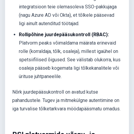
integratsioon teie olemasoleva SSO-pakkujaga
(nagu Azure AD või Okta), et tõlkele pääsevad
ligi ainult autenditud töötajad.
Rollipõhine juurdepääsukontroll (RBAC):
Platvorm peaks võimaldama määrata erinevaid
rolle (korraldaja, tõlk, osaleja), millest igaühel on
spetsiifilised õigused. See välistab olukorra, kus
osaleja pääseb kogemata ligi tõlkekanalitele või
ürituse juhtpaneelile.
Nõrk juurdepääsukontroll on avatud kutse
pahandustele. Tugev ja mitmekülgne autentimine on
iga turvalise tõlketarkvara möödapääsmatu omadus.