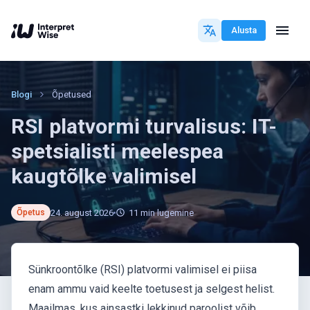
Alusta
Blogi
Õpetused
RSI platvormi turvalisus: IT-
spetsialisti meelespea
kaugtõlke valimisel
24. august 2026
11
min lugemine
Õpetus
Sünkroontõlke (RSI) platvormi valimisel ei piisa
enam ammu vaid keelte toetusest ja selgest helist.
Maailmas, kus ainsastki lekkinud paroolist võib