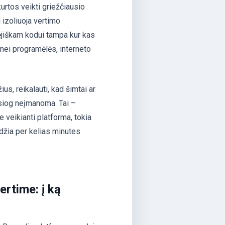
urtos veikti griežčiausio
 izoliuoja vertimo
ėjiškam kodui tampa kur kas
 nei programėlės, interneto
us, reikalauti, kad šimtai ar
iesiog neįmanoma. Tai –
e veikianti platforma, tokia
džia per kelias minutes
ertime: į ką