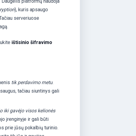
s. Daugelis platformų naudoja
ryption
), kuris apsaugo
 Tačiau serveriuose
agą.
aukite
ištisinio šifravimo
menis
tik perdavimo metu
.
saugus, tačiau siuntinys gali
o iki gavėjo visos kelionės
o įrenginyje ir gali būti
os prie jūsų pokalbių turinio.