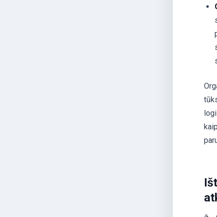
Orga
tūk
logi
kai
par
Iš
at