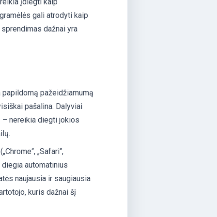
eikia įdiegti kaip
ogramėlės gali atrodyti kaip
s sprendimas dažnai yra
ia papildomą pažeidžiamumą
isiškai pašalina. Dalyviai
– nereikia diegti jokios
ilų.
(„Chrome“, „Safari“,
at diegia automatinius
atės naujausia ir saugiausia
rtotojo, kuris dažnai šį