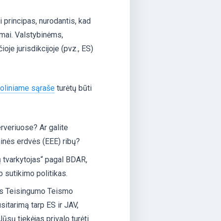
 principas, nurodantis, kad
ymai. Valstybinėms,
je jurisdikcijoje (pvz., ES)
roliniame sąraše
turėtų būti
rveriuose? Ar galite
nės erdvės (EEE) ribų?
 tvarkytojas“ pagal BDAR,
o sutikimo politikas.
s Teisingumo Teismo
usitarimą tarp ES ir JAV,
sų tiekėjas privalo turėti