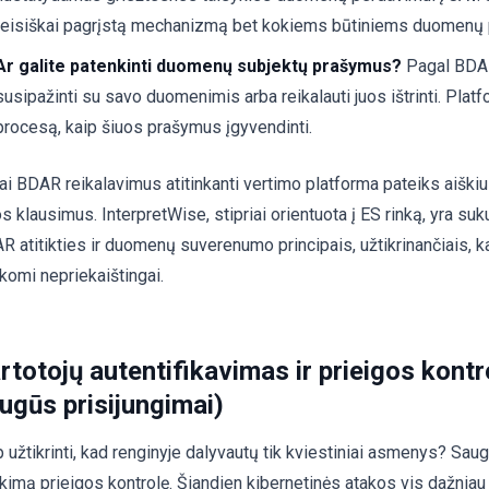
teisiškai pagrįstą mechanizmą bet kokiems būtiniems duomenų
Ar galite patenkinti duomenų subjektų prašymus?
Pagal BDAR
susipažinti su savo duomenimis arba reikalauti juos ištrinti. Platf
procesą, kaip šiuos prašymus įgyvendinti.
rai BDAR reikalavimus atitinkanti vertimo platforma pateiks aiškiu
s klausimus. InterpretWise, stipriai orientuota į ES rinką, yra suk
R atitikties ir duomenų suverenumo principais, užtikrinančiais,
rkomi nepriekaištingai.
rtotojų autentifikavimas ir prieigos kontr
ugūs prisijungimai)
 užtikrinti, kad renginyje dalyvautų tik kviestiniai asmenys? Saugi
ikimą prieigos kontrolę. Šiandien kibernetinės atakos vis dažnia