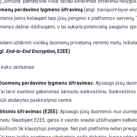
į „šifruota“ pamatysite visur, tačiau šifravimas šifravimui nelygu
menų perdavimo lygmens šifravimą
(angl.
transport-layer enc
menis jiems keliaujant tarp jūsų įrenginio ir platformos serverių.
menys dažnai iššifruojami, o tai sukuria potencialią saugumo spr
ėdami užtikrinti visišką duomenų privatumą vertimo metu, reikal
gl.
End-to-End Encryption
, E2EE)
.
i koks skirtumas:
Duomenų perdavimo lygmens šifravimas:
Apsaugo jūsų duo
Tai tarsi siuntinio gabenimas šarvuotu sunkvežimiu. Sunkvežimis 
būti atidarytas paskirstymo centre.
Ištisinis šifravimas (E2EE):
Apsaugo jūsų duomenis
nuo siuntėj
metu
. Naudojant E2EE, garso ir vaizdo srautai užšifruojami kalbėtoj
iššifruoti tik klausytojo įrenginyje. Net pati platforma neturi prieig