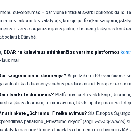
menų suverenumas – dar viena kritiškai svarbi dėlionės dalis. Tai
menims taikomi tos valstybės, kurioje jie fiziškai saugomi, įstat
sinėms ir verslo organizacijoms jautrių duomenų laikymas konkrečio
absoliuti būtinybė.
sų
BDAR reikalavimus atitinkančios vertimo platformos
kont
klausimai:
Kur saugomi mano duomenys?
Ar jie laikomi ES esančiuose se
garantuoti, kad duomenys nebus perduodami už Europos ekonomi
Kaip tvarkote duomenis?
Platforma turėtų veikti kaip „duomenų
turėti aiškias duomenų minimizavimo, tikslo apribojimo ir vartotoj
Ar atitinkate „Schrems II“ reikalavimus?
Šis Europos Sąjungo
sprendimas panaikino „Privatumo skydo“ (angl.
Privacy Shield
) s
nustatydamas griežtesnes taisykles duomenų perdavimui į JAV. Jū