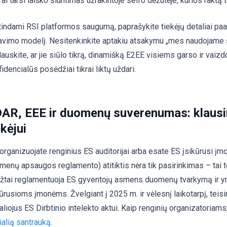
Tai tarsi laiško siuntimas užrakintoje seifo dėžutėje, kurios raktą tu
tindami RSI platformos saugumą, paprašykite tiekėjų detaliai paa
ravimo modelį. Nesitenkinkite aptakiu atsakymu „mes naudojame š
lauskite, ar jie siūlo tikrą, dinamišką E2EE visiems garso ir vaiz
idencialūs posėdžiai tikrai liktų uždari.
AR, EEE ir duomenų suverenumas: klausi
ekėjui
 organizuojate renginius ES auditorijai arba esate ES įsikūrusi į
menų apsaugos reglamento) atitiktis nėra tik pasirinkimas – tai 
ežtai reglamentuoja ES gyventojų asmens duomenų tvarkymą ir yr
ūrusioms įmonėms. Žvelgiant į 2025 m. ir vėlesnį laikotarpį, teisi
aliojus ES Dirbtinio intelekto aktui. Kaip renginių organizatoriam
ialią santrauką
.