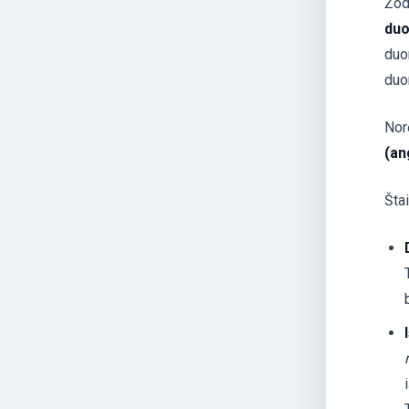
Žod
duo
duo
duo
Nor
(an
Šta