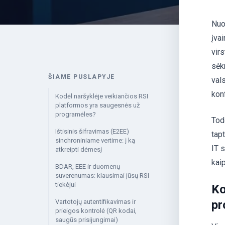
Nuo
įva
vir
sėk
ŠIAME PUSLAPYJE
val
konf
Kodėl naršyklėje veikiančios RSI
platformos yra saugesnės už
programėles?
Tod
Ištisinis šifravimas (E2EE)
tap
sinchroniniame vertime: į ką
IT s
atkreipti dėmesį
kai
BDAR, EEE ir duomenų
suverenumas: klausimai jūsų RSI
tiekėjui
Ko
Vartotojų autentifikavimas ir
pr
prieigos kontrolė (QR kodai,
saugūs prisijungimai)