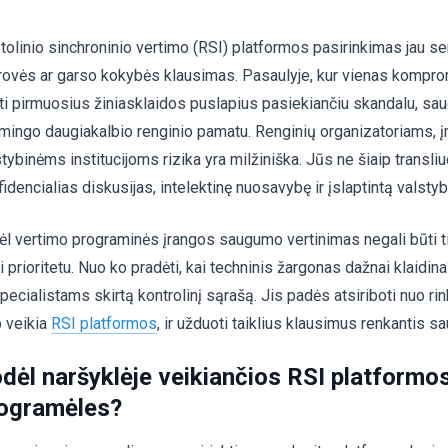
tolinio sinchroninio vertimo (RSI) platformos pasirinkimas jau se
irovės ar garso kokybės klausimas. Pasaulyje, kur vienas kompro
sti pirmuosius žiniasklaidos puslapius pasiekiančiu skandalu, s
mingo daugiakalbio renginio pamatu. Renginių organizatoriams, 
stybinėms institucijoms rizika yra milžiniška. Jūs ne šiaip transl
idencialias diskusijas, intelektinę nuosavybę ir įslaptintą valstyb
ėl vertimo programinės įrangos saugumo vertinimas negali būti ti
ti prioritetu. Nuo ko pradėti, kai techninis žargonas dažnai klaidi
pecialistams skirtą kontrolinį sąrašą. Jis padės atsiriboti nuo ri
p veikia
RSI platformos
, ir užduoti taiklius klausimus renkantis 
dėl naršyklėje veikiančios RSI platformo
ogramėles?