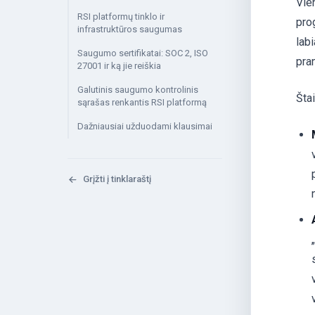
Vien
RSI platformų tinklo ir
prog
infrastruktūros saugumas
lab
Saugumo sertifikatai: SOC 2, ISO
pra
27001 ir ką jie reiškia
Galutinis saugumo kontrolinis
Štai
sąrašas renkantis RSI platformą
Dažniausiai užduodami klausimai
Grįžti į tinklaraštį