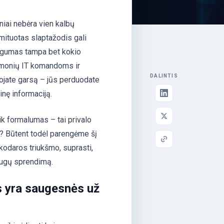
niai nebėra vien kalbų
mituotas slaptažodis gali
augumas tampa bet kokio
įmonių IT komandoms ir
DALINTIS
iuojate garsą – jūs perduodate
inę informaciją.
k formalumas – tai privalo
na? Būtent todėl parengėme šį
nkodaros triukšmo, suprasti,
saugų sprendimą.
s yra saugesnės už