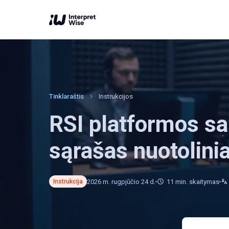
Tinklaraštis
Instrukcijos
RSI platformos sa
sąrašas nuotolini
2026 m. rugpjūčio 24 d.
11
min. skaitymas
Instrukcija