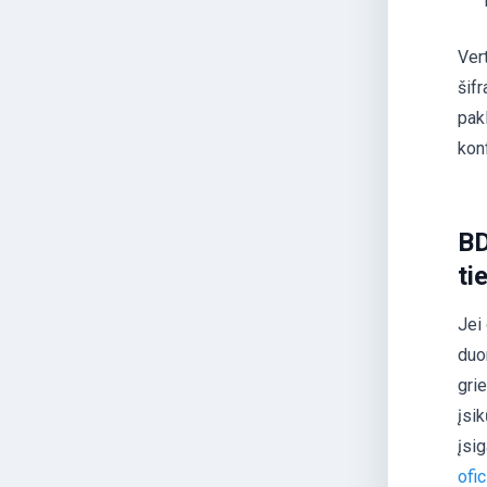
Ver
šif
pak
konf
BD
ti
Jei
duo
gri
įsik
įsig
ofic