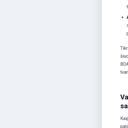
Tik
šiuo
BDA
tva
Va
sa
Kaip
pat