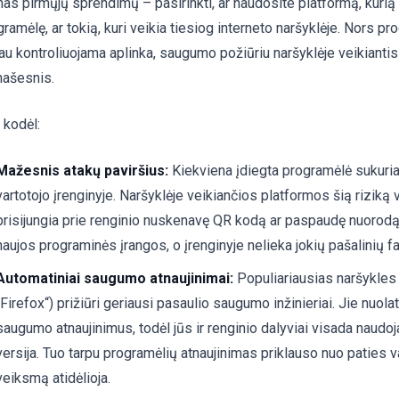
as pirmųjų sprendimų – pasirinkti, ar naudosite platformą, kurią r
ramėlę, ar tokią, kuri veikia tiesiog interneto naršyklėje. Nors pr
iau kontroliuojama aplinka, saugumo požiūriu naršyklėje veikianti
našesnis.
 kodėl:
Mažesnis atakų paviršius:
Kiekviena įdiegta programėlė sukur
vartotojo įrenginyje. Naršyklėje veikiančios platformos šią riziką v
prisijungia prie renginio nuskenavę QR kodą ar paspaudę nuorodą 
naujos programinės įrangos, o įrenginyje nelieka jokių pašalinių fa
Automatiniai saugumo atnaujinimai:
Populiariausias naršykles 
„Firefox“) prižiūri geriausi pasaulio saugumo inžinieriai. Jie nuol
saugumo atnaujinimus, todėl jūs ir renginio dalyviai visada naudoj
versija. Tuo tarpu programėlių atnaujinimas priklauso nuo paties va
veiksmą atidėlioja.