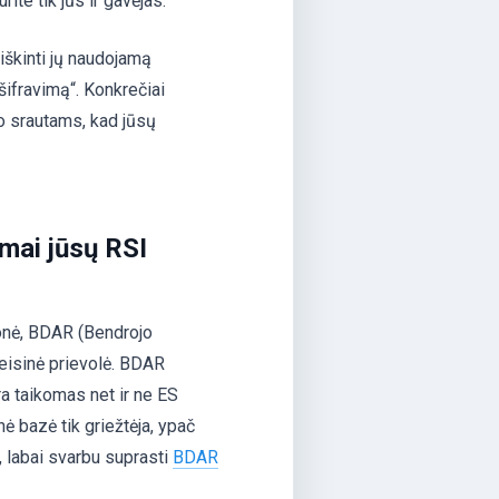
rite tik jūs ir gavėjas.
iškinti jų naudojamą
ifravimą“. Konkrečiai
do srautams, kad jūsų
mai jūsų RSI
monė, BDAR (Bendrojo
teisinė prievolė. BDAR
a taikomas net ir ne ES
nė bazė tik griežtėja, ypač
s, labai svarbu suprasti
BDAR