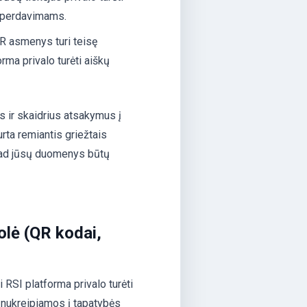
 perdavimams.
 asmenys turi teisę
orma privalo turėti aiškų
s ir skaidrius atsakymus į
urta remiantis griežtais
 kad jūsų duomenys būtų
olė (QR kodai,
 RSI platforma privalo turėti
u nukreipiamos į tapatybės