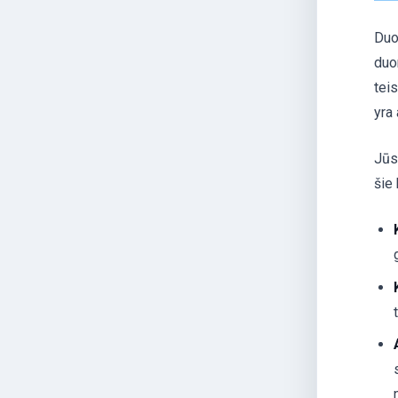
Duo
duo
tei
yra 
Jū
šie 