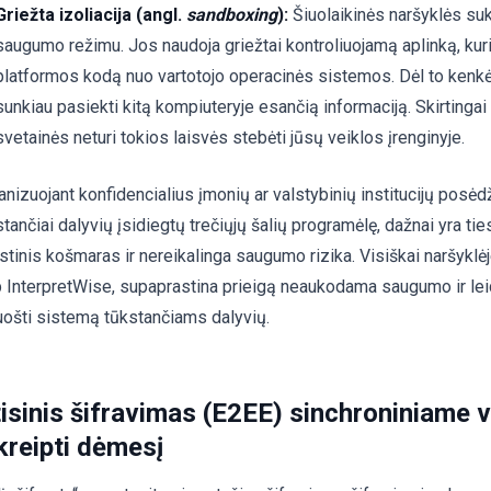
Griežta izoliacija (angl.
sandboxing
):
Šiuolaikinės naršyklės suk
saugumo režimu. Jos naudoja griežtai kontroliuojamą aplinką, kuri
platformos kodą nuo vartotojo operacinės sistemos. Dėl to kenk
sunkiau pasiekti kitą kompiuteryje esančią informaciją. Skirtingai
svetainės neturi tokios laisvės stebėti jūsų veiklos įrenginyje.
nizuojant konfidencialius įmonių ar valstybinių institucijų posėdži
stančiai dalyvių įsidiegtų trečiųjų šalių programėlę, dažnai yra t
stinis košmaras ir nereikalinga saugumo rizika. Visiškai naršyklėj
p InterpretWise, supaprastina prieigą neaukodama saugumo ir lei
uošti sistemą tūkstančiams dalyvių.
tisinis šifravimas (E2EE) sinchroniniame v
kreipti dėmesį