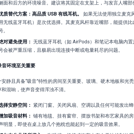
侧面和后方的环境噪音。建议将其固定在支架上，与发言人嘴部保持 
优质替代方案：高品质 USB 有线耳机。
如果无法使用独立麦克风
用无线蓝牙耳机）是次优选择。其麦克风杆靠近嘴部，能提供比
号。
绝对避免使用：
无线蓝牙耳机（如 AirPods）和笔记本电脑
号会被严重压缩，且极易出现连接中断或电量耗尽的问题。
 录音环境至关重要
个安静且具备“吸音”特性的房间至关重要。玻璃、硬木地板和光
声和混响，使声音变得浑浊不清。
选择安静空间：
紧闭门窗。关闭风扇、空调以及任何可能发出蜂
增加吸音材料：
铺有地毯、挂有窗帘、摆放书架和布艺家具的房
声明显，即使在桌上放几个抱枕也能起到一定的吸音效果。