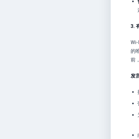
3.
W
的
前，
发