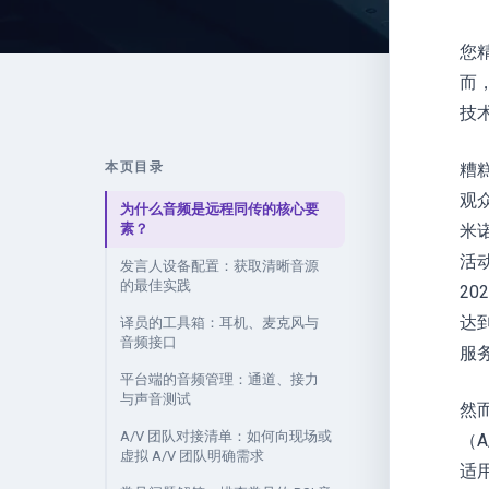
您
而
技
本页目录
糟
观
为什么音频是远程同传的核心要
素？
米
活
发言人设备配置：获取清晰音源
的最佳实践
20
达到
译员的工具箱：耳机、麦克风与
音频接口
服
平台端的音频管理：通道、接力
与声音测试
然
A/V 团队对接清单：如何向现场或
（
虚拟 A/V 团队明确需求
适