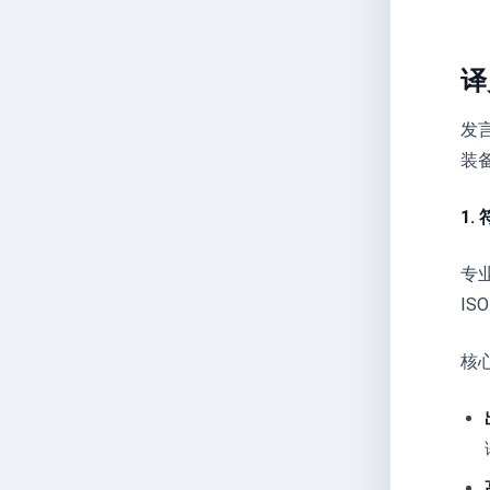
译
发
装
1.
专
I
核