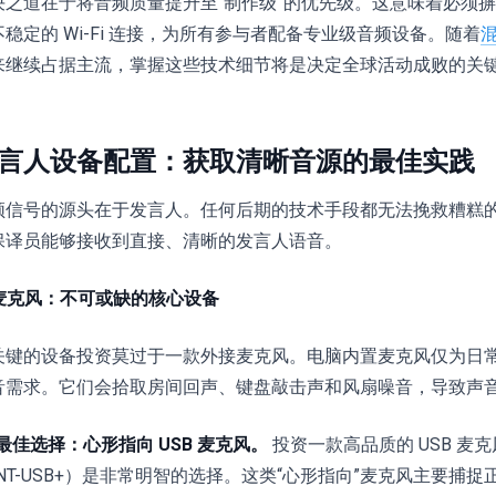
决之道在于将音频质量提升至“制作级”的优先级。这意味着必须
不稳定的 Wi-Fi 连接，为所有参与者配备专业级音频设备。随着
来继续占据主流，掌握这些技术细节将是决定全球活动成败的关
言人设备配置：获取清晰音源的最佳实践
频信号的源头在于发言人。任何后期的技术手段都无法挽救糟糕
保译员能够接收到直接、清晰的发言人语音。
. 麦克风：不可或缺的核心设备
关键的设备投资莫过于一款外接麦克风。电脑内置麦克风仅为日
音需求。它们会拾取房间回声、键盘敲击声和风扇噪音，导致声
最佳选择：心形指向 USB 麦克风。
投资一款高品质的 USB 麦克风（如
NT-USB+）是非常明智的选择。这类“心形指向”麦克风主要捕