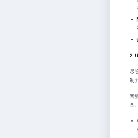
2.
尽
制
音频
备