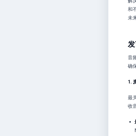
解
和
未
发
音
确
1
最
收