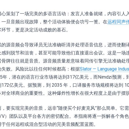
精心策划了一场完美的多语言活动：发言人准备就绪，内容引人
，一旦音频出现故障，整个活动体验便会功亏一篑。在
远程同声
术环节，更是决定活动成败的基石。
糕的源音频会导致译员无法准确听清并处理语音信息，进而使翻
众感到脱节和沮丧，甚至可能导致他们直接退出会议。这是一场
诺骨牌往往就是音质。源音频质量差意味着同传引擎无法准确处
动失败。风险比以往任何时候都高：根据
Slator — Language Indust
25年，潜在的语言行业市场将达到317亿美元，而Nimdzi预测，
172亿美元。据预测，到 2035 年，口译服务市场规模将达到 1
务对全球商业的重要性。这种爆炸性增长在很大程度上是由于摆
而，要实现完美的音质，远非“随便买个好麦克风”那么简单。它
A/V）团队以及平台各方的密切配合。本指南将逐一拆解各个角
用于任何远程或混合型活动的完美音频配置蓝图。