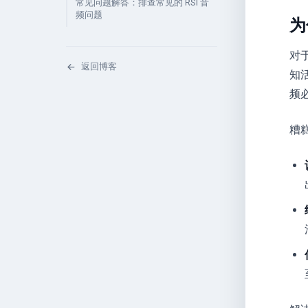
常见问题解答：排查常见的 RSI 音
频问题
为
对
返回博客
知
频
糟