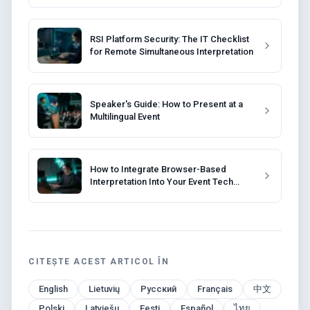
RSI Platform Security: The IT Checklist
for Remote Simultaneous Interpretation
Speaker's Guide: How to Present at a
Multilingual Event
How to Integrate Browser-Based
Interpretation Into Your Event Tech
Stack
CITEȘTE ACEST ARTICOL ÎN
English
Lietuvių
Русский
Français
中文
Polski
Latviešu
Eesti
Español
ไทย