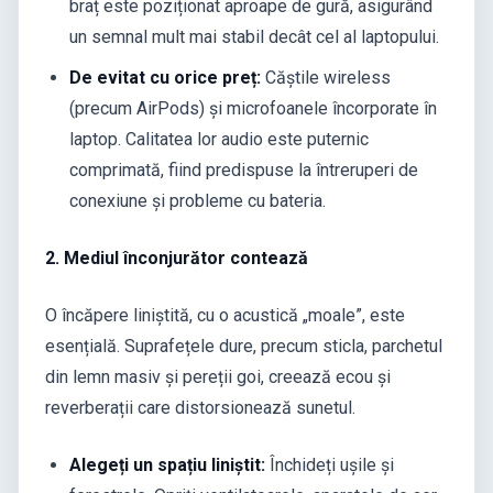
braț este poziționat aproape de gură, asigurând
un semnal mult mai stabil decât cel al laptopului.
De evitat cu orice preț:
Căștile wireless
(precum AirPods) și microfoanele încorporate în
laptop. Calitatea lor audio este puternic
comprimată, fiind predispuse la întreruperi de
conexiune și probleme cu bateria.
2. Mediul înconjurător contează
O încăpere liniștită, cu o acustică „moale”, este
esențială. Suprafețele dure, precum sticla, parchetul
din lemn masiv și pereții goi, creează ecou și
reverberații care distorsionează sunetul.
Alegeți un spațiu liniștit:
Închideți ușile și