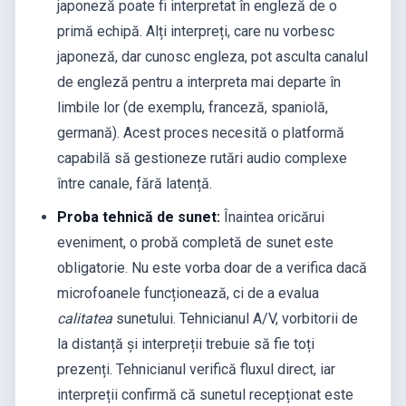
japoneză poate fi interpretat în engleză de o
primă echipă. Alți interpreți, care nu vorbesc
japoneză, dar cunosc engleza, pot asculta canalul
de engleză pentru a interpreta mai departe în
limbile lor (de exemplu, franceză, spaniolă,
germană). Acest proces necesită o platformă
capabilă să gestioneze rutări audio complexe
între canale, fără latență.
Proba tehnică de sunet:
Înaintea oricărui
eveniment, o probă completă de sunet este
obligatorie. Nu este vorba doar de a verifica dacă
microfoanele funcționează, ci de a evalua
calitatea
sunetului. Tehnicianul A/V, vorbitorii de
la distanță și interpreții trebuie să fie toți
prezenți. Tehnicianul verifică fluxul direct, iar
interpreții confirmă că sunetul recepționat este