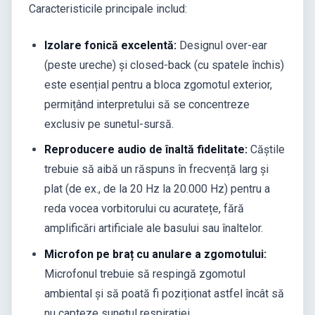
Caracteristicile principale includ:
Izolare fonică excelentă:
Designul over-ear
(peste ureche) și closed-back (cu spatele închis)
este esențial pentru a bloca zgomotul exterior,
permițând interpretului să se concentreze
exclusiv pe sunetul-sursă.
Reproducere audio de înaltă fidelitate:
Căștile
trebuie să aibă un răspuns în frecvență larg și
plat (de ex., de la 20 Hz la 20.000 Hz) pentru a
reda vocea vorbitorului cu acuratețe, fără
amplificări artificiale ale basului sau înaltelor.
Microfon pe braț cu anulare a zgomotului:
Microfonul trebuie să respingă zgomotul
ambiental și să poată fi poziționat astfel încât să
nu capteze sunetul respirației.