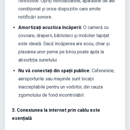
ferestrele. Opriți ventilatoarele, aparatele de aer
condiționat și orice dispozitiv care emite
notificări sonore.
Amortizați acustica încăperii:
O cameră cu
covoare, draperii, biblioteci și mobilier tapițat
este ideală. Dacă încăperea are ecou, chiar și
plasarea unor perne pe birou poate ajuta la
absorbția sunetului.
Nu vă conectați din spații publice:
Cafenelele,
aeroporturile sau mașinile sunt locații
inacceptabile pentru un vorbitor, din cauza
zgomotului de fond incontrolabil.
3. Conexiunea la internet prin cablu este
esențială