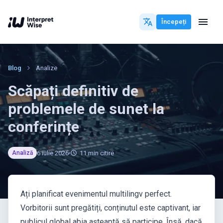
Începeți
Blog
Analize
Scăpați definitiv de
problemele de sunet la
conferințe
6 iulie 2026
11
min citire
Analiză
Ați planificat evenimentul multilingv perfect.
Vorbitorii sunt pregătiți, conținutul este captivant, iar
publicul global abia așteaptă să participe. Însă, dacă