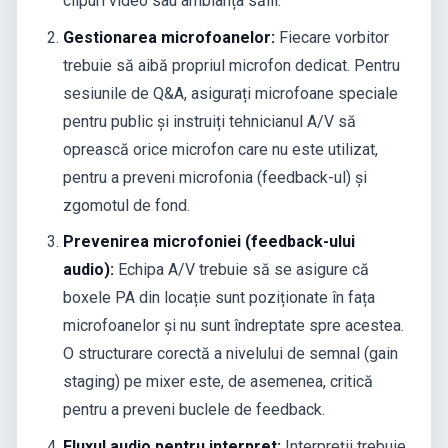
clipuri video sau ambianța sălii.
Gestionarea microfoanelor:
Fiecare vorbitor
trebuie să aibă propriul microfon dedicat. Pentru
sesiunile de Q&A, asigurați microfoane speciale
pentru public și instruiți tehnicianul A/V să
oprească orice microfon care nu este utilizat,
pentru a preveni microfonia (feedback-ul) și
zgomotul de fond.
Prevenirea microfoniei (feedback-ului
audio):
Echipa A/V trebuie să se asigure că
boxele PA din locație sunt poziționate în fața
microfoanelor și nu sunt îndreptate spre acestea.
O structurare corectă a nivelului de semnal (gain
staging) pe mixer este, de asemenea, critică
pentru a preveni buclele de feedback.
Fluxul audio pentru interpret:
Interpreții trebuie