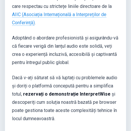
care respectau cu strictețe liniile directoare de la
AIIC (Asociația Internațională a Interpreților de
Conferință)
.
Adoptând o abordare profesionistă și asigurându-vă
că fiecare verigă din lanțul audio este solidă, veți
crea o experiență incluzivă, accesibilă și captivantă
pentru întregul public global.
Dacă v-ați săturat să vă luptați cu problemele audio
și doriți o platformă concepută pentru a simplifica
totul,
rezervați o demonstrație InterpretWise
și
descoperiți cum soluția noastră bazată pe browser
poate gestiona toate aceste complexități tehnice în
locul dumneavoastră.