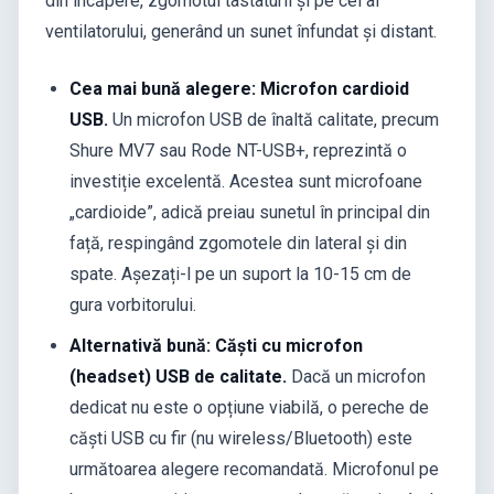
din încăpere, zgomotul tastaturii și pe cel al
ventilatorului, generând un sunet înfundat și distant.
Cea mai bună alegere: Microfon cardioid
USB.
Un microfon USB de înaltă calitate, precum
Shure MV7 sau Rode NT-USB+, reprezintă o
investiție excelentă. Acestea sunt microfoane
„cardioide”, adică preiau sunetul în principal din
față, respingând zgomotele din lateral și din
spate. Așezați-l pe un suport la 10-15 cm de
gura vorbitorului.
Alternativă bună: Căști cu microfon
(headset) USB de calitate.
Dacă un microfon
dedicat nu este o opțiune viabilă, o pereche de
căști USB cu fir (nu wireless/Bluetooth) este
următoarea alegere recomandată. Microfonul pe