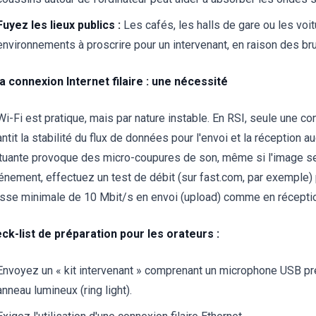
Fuyez les lieux publics :
Les cafés, les halls de gare ou les voi
environnements à proscrire pour un intervenant, en raison des br
La connexion Internet filaire : une nécessité
i-Fi est pratique, mais par nature instable. En RSI, seule une con
ntit la stabilité du flux de données pour l'envoi et la réception 
ctuante provoque des micro-coupures de son, même si l'image se
vénement, effectuez un test de débit (sur fast.com, par exemple)
esse minimale de 10 Mbit/s en envoi (upload) comme en récepti
ck-list de préparation pour les orateurs :
Envoyez un « kit intervenant » comprenant un microphone USB pr
anneau lumineux (ring light).