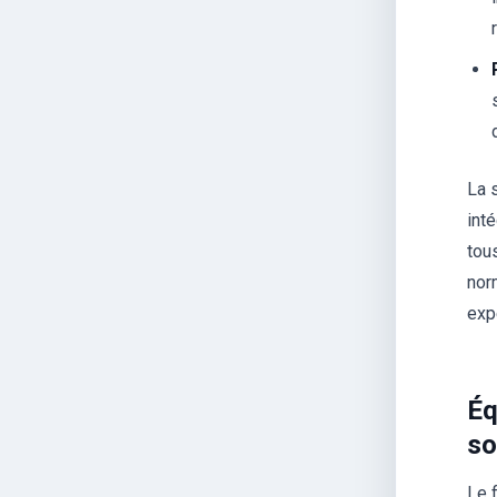
La s
int
tou
nor
exp
Éq
so
Le 