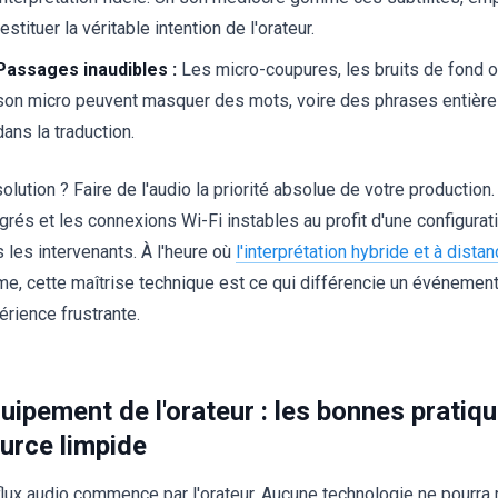
restituer la véritable intention de l'orateur.
Passages inaudibles :
Les micro-coupures, les bruits de fond ou
son micro peuvent masquer des mots, voire des phrases entières
dans la traduction.
olution ? Faire de l'audio la priorité absolue de votre production.
égrés et les connexions Wi-Fi instables au profit d'une configura
s les intervenants. À l'heure où
l'interprétation hybride et à dista
me, cette maîtrise technique est ce qui différencie un événement 
érience frustrante.
uipement de l'orateur : les bonnes pratiq
urce limpide
flux audio commence par l'orateur. Aucune technologie ne pourra 