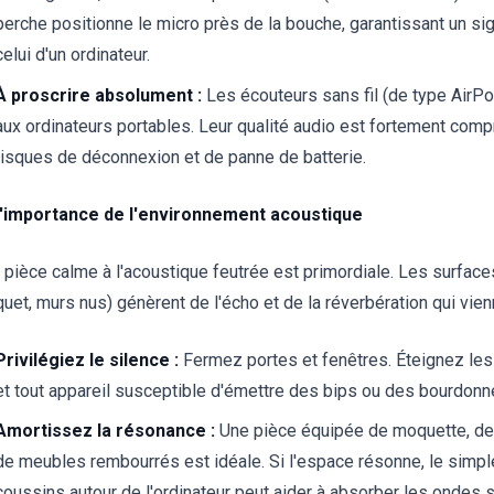
perche positionne le micro près de la bouche, garantissant un si
celui d'un ordinateur.
À proscrire absolument :
Les écouteurs sans fil (de type AirPo
aux ordinateurs portables. Leur qualité audio est fortement com
risques de déconnexion et de panne de batterie.
L'importance de l'environnement acoustique
 pièce calme à l'acoustique feutrée est primordiale. Les surface
uet, murs nus) génèrent de l'écho et de la réverbération qui vienn
Privilégiez le silence :
Fermez portes et fenêtres. Éteignez les v
et tout appareil susceptible d'émettre des bips ou des bourdon
Amortissez la résonance :
Une pièce équipée de moquette, de 
de meubles rembourrés est idéale. Si l'espace résonne, le simpl
coussins autour de l'ordinateur peut aider à absorber les ondes 