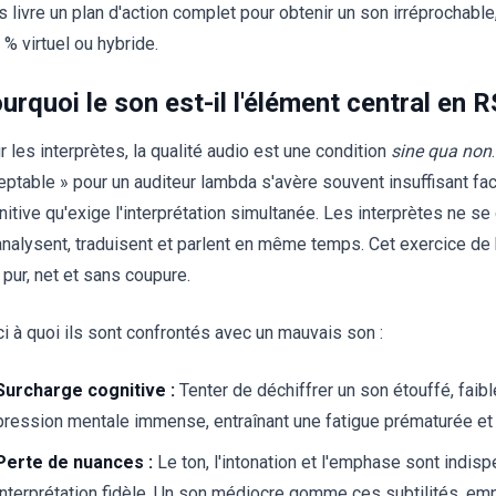
s livre un plan d'action complet pour obtenir un son irréprochabl
 % virtuel ou hybride.
urquoi le son est-il l'élément central en R
r les interprètes, la qualité audio est une condition
sine qua non
eptable » pour un auditeur lambda s'avère souvent insuffisant fac
nitive qu'exige l'interprétation simultanée. Les interprètes ne se
 analysent, traduisent et parlent en même temps. Cet exercice de
 pur, net et sans coupure.
ci à quoi ils sont confrontés avec un mauvais son :
Surcharge cognitive :
Tenter de déchiffrer un son étouffé, faib
pression mentale immense, entraînant une fatigue prématurée et u
Perte de nuances :
Le ton, l'intonation et l'emphase sont indis
interprétation fidèle. Un son médiocre gomme ces subtilités, emp