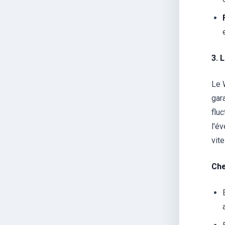
3. 
Le W
gara
flu
l'é
vit
Che