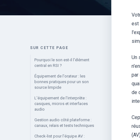
Vot
est 
l'e
simp
SUR CETTE PAGE
Un 
Pourquoi le son est-il l'élément
central en RSI ?
n'en
par
Équipement de l'orateur : les
bonnes pratiques pour un son
qual
source limpide
de 
L'équipement de l'interprète :
inte
casques, micros et interfaces
audio
Cepe
Gestion audio côté plateforme :
canaux, relais et tests techniques
réus
(AV
Check-list pour l'équipe AV :