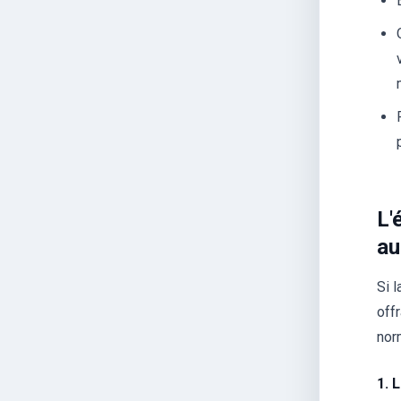
L'
au
Si l
off
nor
1. 