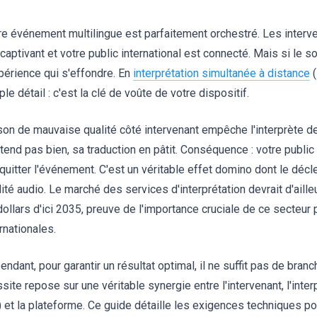
re événement multilingue est parfaitement orchestré. Les interve
captivant et votre public international est connecté. Mais si le so
xpérience qui s'effondre. En
interprétation simultanée à distance
(
le détail : c'est la clé de voûte de votre dispositif.
son de mauvaise qualité côté intervenant empêche l'interprète de t
tend pas bien, sa traduction en pâtit. Conséquence : votre public 
 quitter l'événement. C'est un véritable effet domino dont le décl
ité audio. Le marché des services d'interprétation devrait d'aille
dollars d'ici 2035, preuve de l'importance cruciale de ce secteur 
rnationales.
ndant, pour garantir un résultat optimal, il ne suffit pas de branc
site repose sur une véritable synergie entre l'intervenant, l'inter
) et la plateforme. Ce guide détaille les exigences techniques p