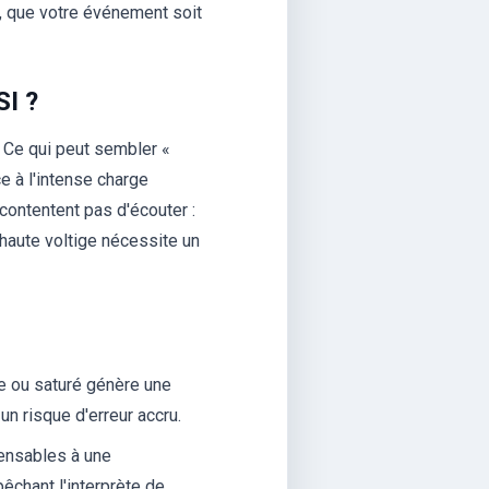
e, que votre événement soit
SI ?
. Ce qui peut sembler «
e à l'intense charge
 contentent pas d'écouter :
 haute voltige nécessite un
le ou saturé génère une
n risque d'erreur accru.
pensables à une
êchant l'interprète de