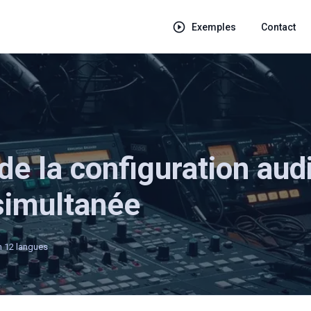
Exemples
Contact
de la configuration aud
 simultanée
n 12 langues