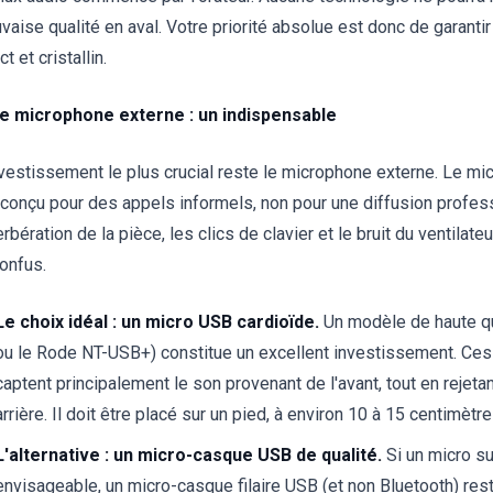
vaise qualité en aval. Votre priorité absolue est donc de garantir 
ct et cristallin.
Le microphone externe : un indispensable
nvestissement le plus crucial reste le microphone externe. Le mic
 conçu pour des appels informels, non pour une diffusion professi
rbération de la pièce, les clics de clavier et le bruit du ventilate
confus.
Le choix idéal : un micro USB cardioïde.
Un modèle de haute q
ou le Rode NT-USB+) constitue un excellent investissement. Ces 
captent principalement le son provenant de l'avant, tout en rejetan
arrière. Il doit être placé sur un pied, à environ 10 à 15 centimètr
L'alternative : un micro-casque USB de qualité.
Si un micro su
envisageable, un micro-casque filaire USB (et non Bluetooth) rest