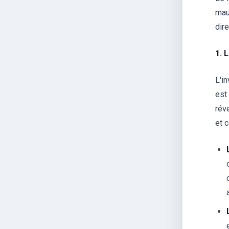
mau
dire
1. 
L'i
est
réve
et 