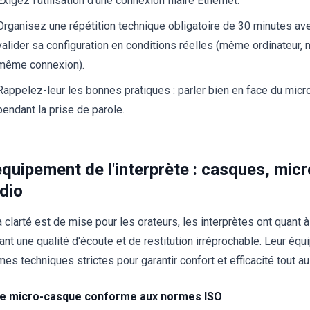
Exigez l'utilisation d'une connexion filaire Ethernet.
Organisez une répétition technique obligatoire de 30 minutes av
valider sa configuration en conditions réelles (même ordinateur
même connexion).
Rappelez-leur les bonnes pratiques : parler bien en face du micro 
pendant la prise de parole.
équipement de l'interprète : casques, micr
dio
a clarté est de mise pour les orateurs, les interprètes ont quant 
rant une qualité d'écoute et de restitution irréprochable. Leur é
mes techniques strictes pour garantir confort et efficacité tout au
Le micro-casque conforme aux normes ISO