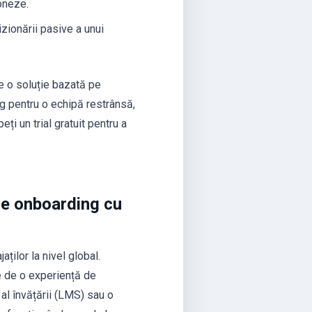
ioneze.
izionării pasive a unui
e o soluție bazată pe
ng pentru o echipă restrânsă,
ți un trial gratuit pentru a
de onboarding cu
ilor la nivel global.
te de o experiență de
al învățării (LMS) sau o