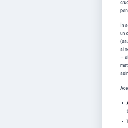
cruc
pen
În 
un 
(sa
al 
— și
mate
asim
Ace