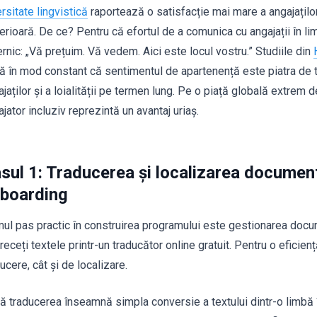
rsitate lingvistică
raportează o satisfacție mai mare a angajaților
erioară. De ce? Pentru că efortul de a comunica cu angajații în li
rnic: „Vă prețuim. Vă vedem. Aici este locul vostru.” Studiile din
tă în mod constant că sentimentul de apartenență este piatra de t
jaților și a loialității pe termen lung. Pe o piață globală extrem 
jator incluziv reprezintă un avantaj uriaș.
sul 1: Traducerea și localizarea document
boarding
mul pas practic în construirea programului este gestionarea docum
receți textele printr-un traducător online gratuit. Pentru o eficien
ucere, cât și de localizare.
ă traducerea înseamnă simpla conversie a textului dintr-o limbă în