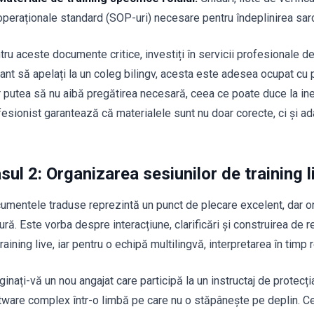
operaționale standard (SOP-uri) necesare pentru îndeplinirea sarci
ru aceste documente critice, investiți în servicii profesionale de
ant să apelați la un coleg bilingv, acesta este adesea ocupat cu p
r putea să nu aibă pregătirea necesară, ceea ce poate duce la inex
fesionist garantează că materialele sunt nu doar corecte, ci și ada
sul 2: Organizarea sesiunilor de training l
umentele traduse reprezintă un punct de plecare excelent, dar o
ură. Este vorba despre interacțiune, clarificări și construirea de rel
raining live, iar pentru o echipă multilingvă, interpretarea în timp 
inați-vă un nou angajat care participă la un instructaj de protecția
tware complex într-o limbă pe care nu o stăpânește pe deplin. Cel 