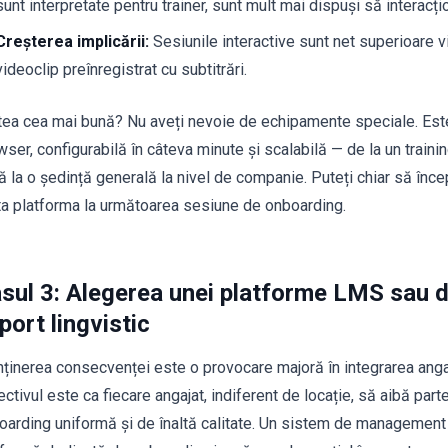
sunt interpretate pentru trainer, sunt mult mai dispuși să interacț
Creșterea implicării:
Sesiunile interactive sunt net superioare v
videoclip preînregistrat cu subtitrări.
tea cea mai bună? Nu aveți nevoie de echipamente speciale. Est
wser, configurabilă în câteva minute și scalabilă — de la un traini
 la o ședință generală la nivel de companie. Puteți chiar să începe
ta platforma la următoarea sesiune de onboarding.
sul 3: Alegerea unei platforme LMS sau 
port lingvistic
ținerea consecvenței este o provocare majoră în integrarea angajaț
ctivul este ca fiecare angajat, indiferent de locație, să aibă par
oarding uniformă și de înaltă calitate. Un sistem de management 