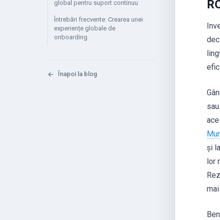
RO
global pentru suport continuu
Întrebări frecvente: Crearea unei
Inv
experiențe globale de
onboarding
deci
ling
efic
Înapoi la blog
Gân
sau
ace
Mun
și l
lor
Rez
mai 
Ben