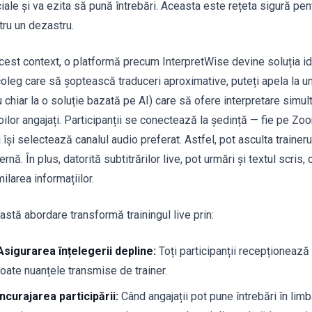
iale și va ezita să pună întrebări. Aceasta este rețeta sigură pent
tru un dezastru.
acest context, o platformă precum InterpretWise devine soluția id
coleg care să șoptească traduceri aproximative, puteți apela la u
u chiar la o soluție bazată pe AI) care să ofere interpretare simu
noilor angajați. Participanții se conectează la ședință — fie pe
 își selectează canalul audio preferat. Astfel, pot asculta trainerul
rnă. În plus, datorită subtitrărilor live, pot urmări și textul scri
ilarea informațiilor.
astă abordare transformă trainingul live prin:
Asigurarea înțelegerii depline:
Toți participanții recepționează
toate nuanțele transmise de trainer.
Încurajarea participării:
Când angajații pot pune întrebări în limb