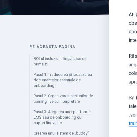
Ați 
obs
opo
int
PE ACEASTĂ PAGINĂ
Răs
ROI-ul incluziunii lingvistice din
prima zi
ang
cola
Pasul 1: Traducerea și localizarea
documentelor esențiale de
apre
onboarding
Pasul 2: Organizarea sesiunilor de
Să 
training live cu interpretare
tale
Pasul 3: Alegerea unei platforme
„vor
LMS sau de onboarding cu
suport lingvistic
tra
Crearea unui sistem de „buddy”