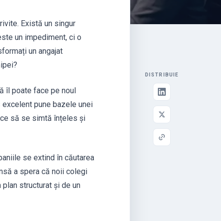
rivite. Există un singur
este un impediment, ci o
sformați un angajat
hipei?
DISTRIBUIE
ă îl poate face pe noul
s excelent pune bazele unei
ace să se simtă înțeles și
aniile se extind în căutarea
Însă a spera că noii colegi
 plan structurat și de un