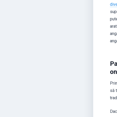
dive
sup
pute
ara
anga
anga
Pa
on
Pri
să t
trad
Dac