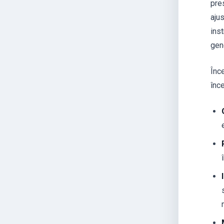
pres
ajus
ins
gen
Înc
înc