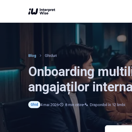
Blog
Ghiduri
Onboarding multili
angajaților interna
4 mai 2026
8
min citire
Disponibil în 12 limbi
Ghid