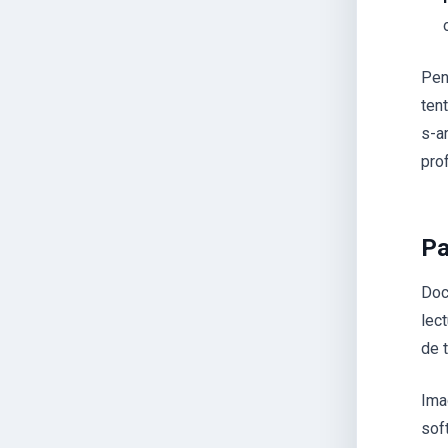
Pent
tent
s-a
pro
Pa
Doc
lect
de t
Imag
sof