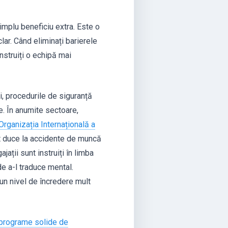
implu beneficiu extra. Este o
lar. Când eliminați barierele
nstruiți o echipă mai
i, procedurile de siguranță
e. În anumite sectoare,
Organizația Internațională a
t duce la accidente de muncă
ații sunt instruiți în limba
 de a-l traduce mental.
un nivel de încredere mult
programe solide de