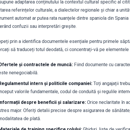
upune adaptarea conținutului la contextul cultural specific al citi
tarea referințelor culturale, a dialectelor regionale și chiar a unit
trument automat ar putea rata nuanțele dintre spaniola din Spania 
erând confuzii sau interpretări greșite.
epeți prin a identifica documentele esențiale pentru primele săpt
ercați să traduceți totul deodată, ci concentrați-vă pe elementele
Ofertele și contractele de muncă:
Fiind documente cu caracter 
este nenegociabilă.
Regulamentul intern și politicile companiei:
Toți angajații treb
început valorile fundamentale, codul de conduită și regulile intern
Informații despre beneficii și salarizare:
Orice neclaritate în 
stres major. Oferiți detalii precise despre asigurarea de sănătate,
modalitatea de plată.
Materiale de training specifice rolului:
Ghiduri, liste de verifi