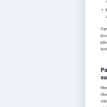
Par
bro
până
tes
Pa
su
Men
Obie
onb