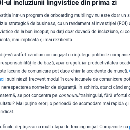
I-ul incluziunii lingvistice din prima zi
estiția într-un program de onboarding multilingv nu este doar un s
zie strategică de business, cu un randament al investiției (ROI) c
vistice de la bun început, nu dați doar dovadă de incluziune, ci co
ientă, mai implicată și mai rezilientă.
diți-vă astfel: când un nou angajat nu înțelege politicile companie
 responsabilitățile de bază, apar greșeli, iar productivitatea scad
ste lacune de comunicare pot duce chiar la accidente de muncă.
cii
subliniază frecvent modul în care lacunele de comunicare po
a nerespectarea normelor de siguranță. În schimb, atunci când angaj
 maternă, se pot concentra pe
conținutul
trainingului, fără efortul
ultatul? Mai puține erori, o perioadă de acomodare mai rapidă și 
ridicat.
eficiile depășesc cu mult etapa de training inițial. Companiile cu