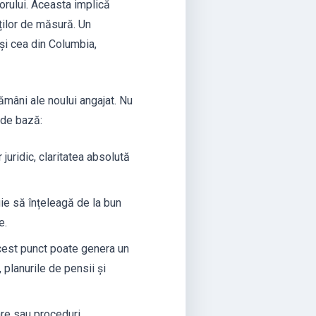
torului. Aceasta implică
ăților de măsură. Un
și cea din Columbia,
ămâni ale noului angajat. Nu
 de bază:
juridic, claritatea absolută
uie să înțeleagă de la bun
e.
acest punct poate genera un
 planurile de pensii și
care sau proceduri