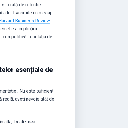
 și o rată de retenție
mba lor transmite un mesaj
Harvard Business Review
emelie a implicării
de competitivă, reputația de
elor esențiale de
entației. Nu este suficient
ță reală, aveți nevoie atât de
 alta, localizarea