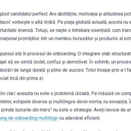
găsit candidatul perfect. Are abilitățile, motivația și atitudinea pot
tacol: vorbește o altă limbă. Pe piața globală actuală, acesta nu 
rtunitate imensă. Totuși, se naște o întrebare esențială: cum tran
ernațional promițător într-un membru încrezător și productiv al ec
punsul stă în procesul de onboarding. O integrare slab structurat
ajat să se simtă izolat, confuz și demotivat. În schimb, un proce
borări de lungă durată și pline de succes. Totul începe prin a-l f
ciat încă din prima zi.
fim clari: aceasta nu este o problemă izolată. Pe măsură ce comp
ntelor, echipele diverse și multilingve devin norma, nu excepția. 
 prinde lucrurile din mers” nu este o strategie. Aveți nevoie de un
ining de onboarding multilingv
cu adevărat eficient.