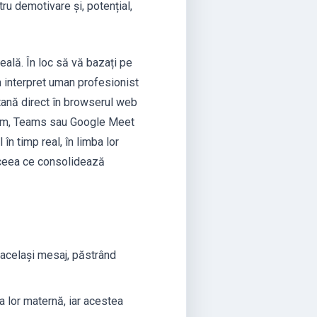
ru demotivare și, potențial,
eală. În loc să vă bazați pe
n interpret uman profesionist
ltană direct în browserul web
 Zoom, Teams sau Google Meet
 în timp real, în limba lor
s, ceea ce consolidează
 același mesaj, păstrând
a lor maternă, iar acestea