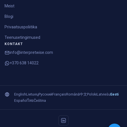
Meist
Blogi
Privaatsuspoliitika
Teenusetingimused
KONTAKT
info@interpretwise.com
+370 638 14022
English
Lietuvių
Русский
Français
Română
中文
Polski
Latviešu
Eesti
Español
ไทย
Čeština