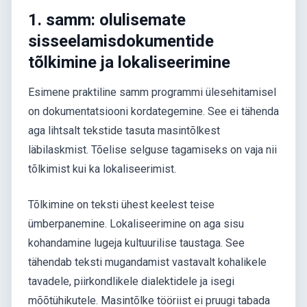
1. samm: olulisemate
sisseelamisdokumentide
tõlkimine ja lokaliseerimine
Esimene praktiline samm programmi ülesehitamisel
on dokumentatsiooni kordategemine. See ei tähenda
aga lihtsalt tekstide tasuta masintõlkest
läbilaskmist. Tõelise selguse tagamiseks on vaja nii
tõlkimist kui ka lokaliseerimist.
Tõlkimine on teksti ühest keelest teise
ümberpanemine. Lokaliseerimine on aga sisu
kohandamine lugeja kultuurilise taustaga. See
tähendab teksti mugandamist vastavalt kohalikele
tavadele, piirkondlikele dialektidele ja isegi
mõõtühikutele. Masintõlke tööriist ei pruugi tabada