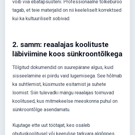
võib viia ebatäpsusteni. Professionaalne tõlkebüroo
tagab, et teie materjalid on nii keeleliselt korrektsed
kui ka kultuuriliselt sobivad.
2. samm: reaalajas koolituste
läbiviimine koos sünkroontõlkega
Tõlgitud dokumendid on suurepärane algus, kuid
sisseelamine ei piirdu vaid lugemisega. See hõlmab
ka suhtlemist, küsimuste esitamist ja suhete
loomist. Siin tulevadki mängu reaalajas toimuvad
koolitused, kus mitmekeelse meeskonna puhul on
sünkroontõlge asendamatu.
Kujutage ette uut töötajat, kes osaleb
ohutuskoolitusel või keerulise tarkvara algõppes