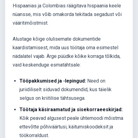
Hispaanias ja Colombias räägitava hispaania keele
nüansse, mis võib omakorda tekitada segadust või
vääritimõistmist.
Alustage kõige olulisemate dokumentide
kaardistamisest, mida uus töötaja oma esimestel
nädalatel vajab. Ärge püüdke kõike korraga tõlkida,
vaid keskenduge esmatähtsale:
Tööpakkumised ja -lepingud:
Need on
juriidiliselt siduvad dokumendid, kus täielik
selgus on kriitilise tähtsusega.
Töötaja käsiraamatud ja sisekorraeeskirjad:
Kõik peavad algusest peale ühtemoodi mõistma
ettevõtte põhiväärtusi, käitumiskoodeksit ja
töökorraldust.