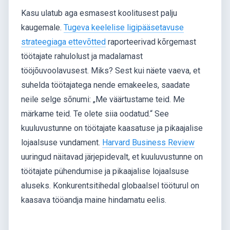
Kasu ulatub aga esmasest koolitusest palju
kaugemale.
Tugeva keelelise ligipääsetavuse
strateegiaga ettevõtted
raporteerivad kõrgemast
töötajate rahulolust ja madalamast
tööjõuvoolavusest. Miks? Sest kui näete vaeva, et
suhelda töötajatega nende emakeeles, saadate
neile selge sõnumi: „Me väärtustame teid. Me
märkame teid. Te olete siia oodatud.“ See
kuuluvustunne on töötajate kaasatuse ja pikaajalise
lojaalsuse vundament.
Harvard Business Review
uuringud näitavad järjepidevalt, et kuuluvustunne on
töötajate pühendumise ja pikaajalise lojaalsuse
aluseks. Konkurentsitihedal globaalsel tööturul on
kaasava tööandja maine hindamatu eelis.