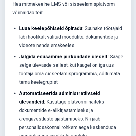
Hea mitmekeelne LMS või sisseelamisplatvorm
võimaldab teil:
Luua keelepõhiseid õpiradu:
Suunake töötajaid
läbi hoolikalt valitud moodulite, dokumentide ja
videote nende emakeeles.
Jälgida edusamme piirkondade üleselt:
Saage
selge ülevaade sellest, kui kaugel on iga uus
töötaja oma sisseelamisprogrammis, sõltumata
tema keelegrupist.
Automatiseerida administratiivseid
ülesandeid:
Kasutage platvormi näiteks
dokumentide e-allkirjastamiseks ja
arenguvestluste ajastamiseks. Nii jääb
personaliosakonnal rohkem aega keskenduda
sisseelamise inimlikule poolele.