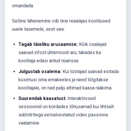
omandada.
Selline lähenemine viib teie reaalajas koolitused
uuele tasemele, sest see:
Tagab täieliku arusaamise:
Kõik osalejad
saavad infost ühtemoodi aru, tabades ka
koolitaja edasi antud nüansse.
Julgustab osalema:
Kui töötajad saavad esitada
küsimusi oma emakeeles ja need tõlgitakse
koolitajale, on nad palju altimad kaasa rääkima.
Suurendab kaasatust:
Interaktiivsed
sessioonid on kordades tõhusamad kui lihtsalt
subtiitritega eelsalvestatud video passiivne
vaatamine.