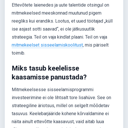
Ettevõtete laienedes ja uute talentide otsingul on
mitmekeelsed meeskonnad muutunud pigem
reegliks kui erandiks. Lootus, et uued töötajad „küll
ise asjast sotti saavad“, ei ole jätkusuutlik
strateegia. Teil on vaja kindlat plaani. Teil on vaja
mitmekeelset sisseelamiskoolitust
, mis päriselt
toimib.
Miks tasub keelelisse
kaasamisse panustada?
Mitmekeelsesse sisseelamisprogrammi
investeerimine ei ole lihtsalt tore lisahüve. See on
strateegiline äriotsus, millel on selgelt mõõdetav
tasuvus. Keelebarjääride kohene kõrvaldamine ei
näita ainult ettevõtte kaasavust, vaid aitab luua