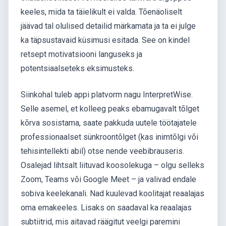
keeles, mida ta täielikult ei valda. Tõenäoliselt
jäävad tal olulised detailid märkamata ja ta ei julge
ka täpsustavaid küsimusi esitada. See on kindel
retsept motivatsiooni languseks ja
potentsiaalseteks eksimusteks.
Siinkohal tuleb appi platvorm nagu InterpretWise.
Selle asemel, et kolleeg peaks ebamugavalt tõlget
kõrva sosistama, saate pakkuda uutele töötajatele
professionaalset sünkroontõlget (kas inimtõlgi või
tehisintellekti abil) otse nende veebibrauseris.
Osalejad lihtsalt liituvad koosolekuga – olgu selleks
Zoom, Teams või Google Meet – ja valivad endale
sobiva keelekanali. Nad kuulevad koolitajat reaalajas
oma emakeeles. Lisaks on saadaval ka reaalajas
subtiitrid, mis aitavad räägitut veelgi paremini