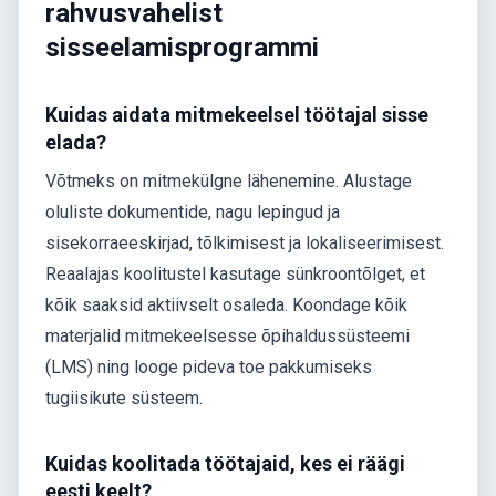
rahvusvahelist
sisseelamisprogrammi
Kuidas aidata mitmekeelsel töötajal sisse
elada?
Võtmeks on mitmekülgne lähenemine. Alustage
oluliste dokumentide, nagu lepingud ja
sisekorraeeskirjad, tõlkimisest ja lokaliseerimisest.
Reaalajas koolitustel kasutage sünkroontõlget, et
kõik saaksid aktiivselt osaleda. Koondage kõik
materjalid mitmekeelsesse õpihaldussüsteemi
(LMS) ning looge pideva toe pakkumiseks
tugiisikute süsteem.
Kuidas koolitada töötajaid, kes ei räägi
eesti keelt?