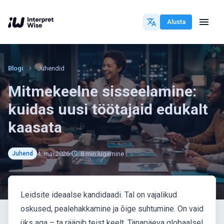
Alusta
Blogi
Juhendid
Mitmekeelne sisseelamine:
kuidas uusi töötajaid edukalt
kaasata
4. mai 2026
8
min lugemine
Juhend
Leidsite ideaalse kandidaadi. Tal on vajalikud
oskused, pealehakkamine ja õige suhtumine. On vaid
üks aga – ta räägib teist keelt. Tänapäeva globaalsel