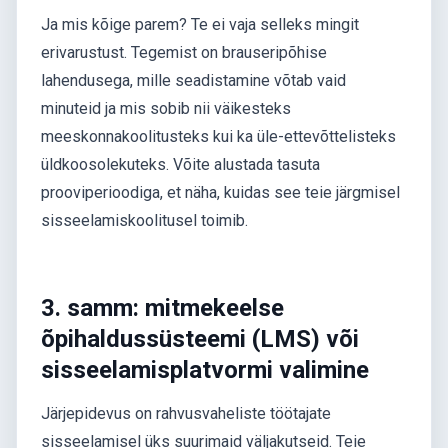
Ja mis kõige parem? Te ei vaja selleks mingit
erivarustust. Tegemist on brauseripõhise
lahendusega, mille seadistamine võtab vaid
minuteid ja mis sobib nii väikesteks
meeskonnakoolitusteks kui ka üle-ettevõttelisteks
üldkoosolekuteks. Võite alustada tasuta
prooviperioodiga, et näha, kuidas see teie järgmisel
sisseelamiskoolitusel toimib.
3. samm: mitmekeelse
õpihaldussüsteemi (LMS) või
sisseelamisplatvormi valimine
Järjepidevus on rahvusvaheliste töötajate
sisseelamisel üks suurimaid väljakutseid. Teie