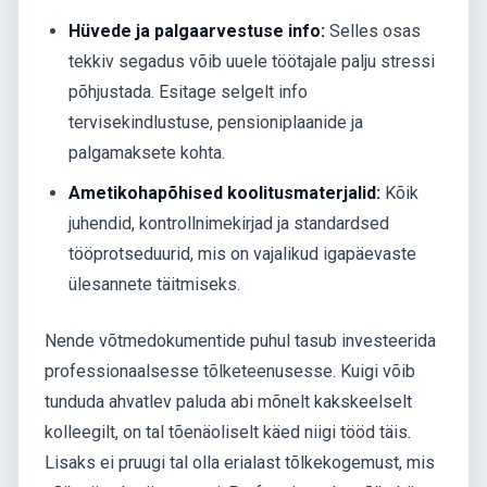
Hüvede ja palgaarvestuse info:
Selles osas
tekkiv segadus võib uuele töötajale palju stressi
põhjustada. Esitage selgelt info
tervisekindlustuse, pensioniplaanide ja
palgamaksete kohta.
Ametikohapõhised koolitusmaterjalid:
Kõik
juhendid, kontrollnimekirjad ja standardsed
tööprotseduurid, mis on vajalikud igapäevaste
ülesannete täitmiseks.
Nende võtmedokumentide puhul tasub investeerida
professionaalsesse tõlketeenusesse. Kuigi võib
tunduda ahvatlev paluda abi mõnelt kakskeelselt
kolleegilt, on tal tõenäoliselt käed niigi tööd täis.
Lisaks ei pruugi tal olla erialast tõlkekogemust, mis