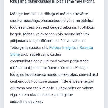
tõhusama, pühendunuma ja lojaalsema meeskonna.
Mõelge ise: kui uus töötaja ei mõista ettevõtte
sisekorraeeskirju, ohutusnõudeid või oma põhilisi
tööülesandeid, on vead kerged tekkima. Tootlikkus
langeb. Mõnes valdkonnas võib selline infolünk
põhjustada isegi tööõnnetusi. Rahvusvaheline
Tööorganisatsioon ehk
Forbes Insights / Rosetta
Stone
toob sageli välja, kuidas
kommunikatsioonipuudused võivad põhjustada
tööõnnetusi ja ohutusnõuete rikkumisi. Kui aga
töötajaid koolitatakse nende emakeeles, saavad nad
keskenduda koolituse
sisule
, mitte ei pea energiat
kulutama peas tõlkimisele. Tulemuseks on vähem
vigu, kiirem sisseelamine ja märgatav
enesekindluse kasv.