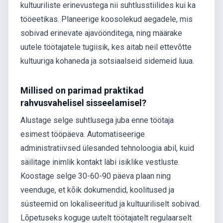
kultuuriliste erinevustega nii suhtlusstiilides kui ka
tööeetikas. Planeerige koosolekud aegadele, mis
sobivad erinevate ajavöönditega, ning määrake
uutele töötajatele tugiisik, kes aitab neil ettevõtte
kultuuriga kohaneda ja sotsiaalseid sidemeid luua.
Millised on parimad praktikad
rahvusvahelisel sisseelamisel?
Alustage selge suhtlusega juba enne töötaja
esimest tööpäeva. Automatiseerige
administratiivsed ülesanded tehnoloogia abil, kuid
säilitage inimlik kontakt läbi isiklike vestluste.
Koostage selge 30-60-90 päeva plaan ning
veenduge, et kõik dokumendid, koolitused ja
süsteemid on lokaliseeritud ja kultuuriliselt sobivad.
Lõpetuseks koguge uutelt töötajatelt regulaarselt