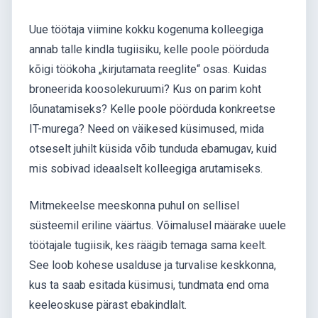
Uue töötaja viimine kokku kogenuma kolleegiga
annab talle kindla tugiisiku, kelle poole pöörduda
kõigi töökoha „kirjutamata reeglite“ osas. Kuidas
broneerida koosolekuruumi? Kus on parim koht
lõunatamiseks? Kelle poole pöörduda konkreetse
IT-murega? Need on väikesed küsimused, mida
otseselt juhilt küsida võib tunduda ebamugav, kuid
mis sobivad ideaalselt kolleegiga arutamiseks.
Mitmekeelse meeskonna puhul on sellisel
süsteemil eriline väärtus. Võimalusel määrake uuele
töötajale tugiisik, kes räägib temaga sama keelt.
See loob kohese usalduse ja turvalise keskkonna,
kus ta saab esitada küsimusi, tundmata end oma
keeleoskuse pärast ebakindlalt.