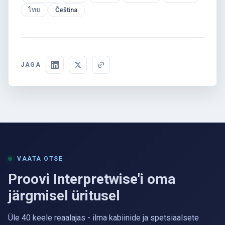
ไทย
Čeština
JAGA
VAATA OTSE
Proovi Interpretwise'i oma
järgmisel üritusel
Üle 40 keele reaalajas - ilma kabiinide ja spetsiaalsete