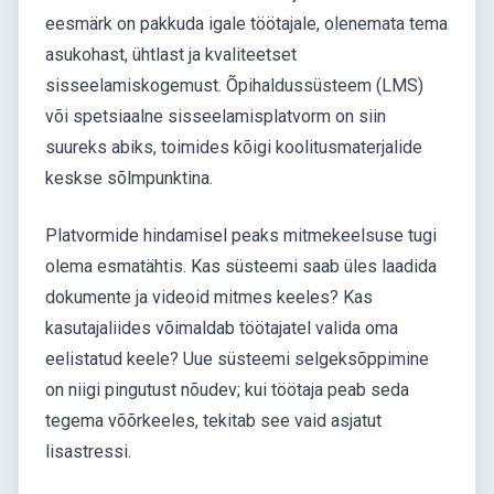
eesmärk on pakkuda igale töötajale, olenemata tema
asukohast, ühtlast ja kvaliteetset
sisseelamiskogemust. Õpihaldussüsteem (LMS)
või spetsiaalne sisseelamisplatvorm on siin
suureks abiks, toimides kõigi koolitusmaterjalide
keskse sõlmpunktina.
Platvormide hindamisel peaks mitmekeelsuse tugi
olema esmatähtis. Kas süsteemi saab üles laadida
dokumente ja videoid mitmes keeles? Kas
kasutajaliides võimaldab töötajatel valida oma
eelistatud keele? Uue süsteemi selgeksõppimine
on niigi pingutust nõudev; kui töötaja peab seda
tegema võõrkeeles, tekitab see vaid asjatut
lisastressi.