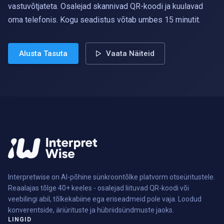
vastuvõtjateta. Osalejad skannivad QR-koodi ja kuulavad
oma telefonis. Kogu seadistus võtab umbes 15 minutit.
Alusta Tasuta
Vaata Näiteid
Interpretwise on AI-põhine sünkroontõlke platvorm otseüritustele.
Reaalajas tõlge 40+ keeles - osalejad liituvad QR-koodi või
veebilingi abil, tõlkekabiine ega eriseadmeid pole vaja. Loodud
konverentside, äriürituste ja hübriidsündmuste jaoks.
LINGID