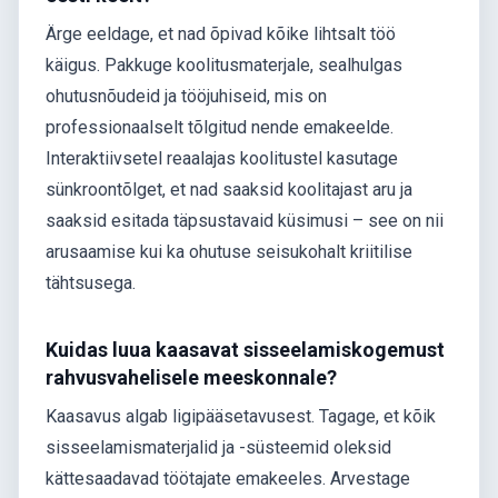
Ärge eeldage, et nad õpivad kõike lihtsalt töö
käigus. Pakkuge koolitusmaterjale, sealhulgas
ohutusnõudeid ja tööjuhiseid, mis on
professionaalselt tõlgitud nende emakeelde.
Interaktiivsetel reaalajas koolitustel kasutage
sünkroontõlget, et nad saaksid koolitajast aru ja
saaksid esitada täpsustavaid küsimusi – see on nii
arusaamise kui ka ohutuse seisukohalt kriitilise
tähtsusega.
Kuidas luua kaasavat sisseelamiskogemust
rahvusvahelisele meeskonnale?
Kaasavus algab ligipääsetavusest. Tagage, et kõik
sisseelamismaterjalid ja -süsteemid oleksid
kättesaadavad töötajate emakeeles. Arvestage