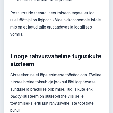
Ressursside tsentraliseerimisega tagate, et igal
uuel töötajal on ligipääs kõige ajakohasemale infole,
mis on esitatud talle arusaadavas ja loogilises
vormis.
Looge rahvusvaheline tugiisikute
süsteem
Sisseelamine ei lõpe esimese töönädalaga. Tõeline
sisseelamine toimub aja jooksul läbi igapäevase
suhtluse ja praktilise õppimise. Tugiisikute ehk
buddy
-süsteem on suurepärane viis selle
toetamiseks, eriti just rahvusvaheliste töötajate
puhul.