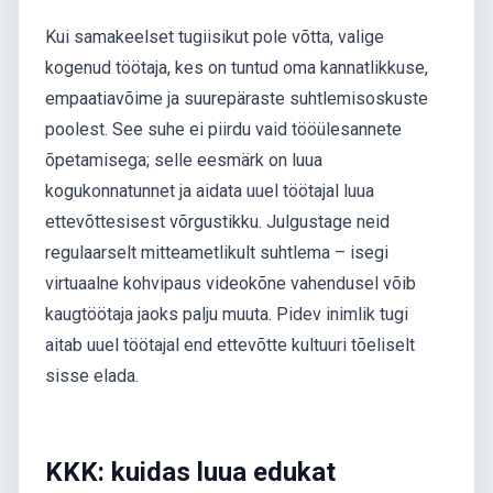
Kui samakeelset tugiisikut pole võtta, valige
kogenud töötaja, kes on tuntud oma kannatlikkuse,
empaatiavõime ja suurepäraste suhtlemisoskuste
poolest. See suhe ei piirdu vaid tööülesannete
õpetamisega; selle eesmärk on luua
kogukonnatunnet ja aidata uuel töötajal luua
ettevõttesisest võrgustikku. Julgustage neid
regulaarselt mitteametlikult suhtlema – isegi
virtuaalne kohvipaus videokõne vahendusel võib
kaugtöötaja jaoks palju muuta. Pidev inimlik tugi
aitab uuel töötajal end ettevõtte kultuuri tõeliselt
sisse elada.
KKK: kuidas luua edukat