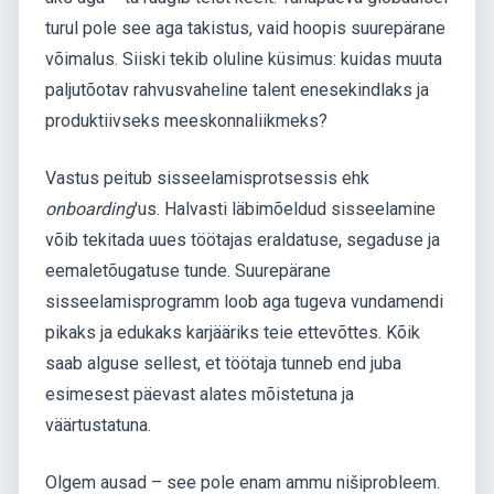
turul pole see aga takistus, vaid hoopis suurepärane
võimalus. Siiski tekib oluline küsimus: kuidas muuta
paljutõotav rahvusvaheline talent enesekindlaks ja
produktiivseks meeskonnaliikmeks?
Vastus peitub sisseelamisprotsessis ehk
onboarding
'us. Halvasti läbimõeldud sisseelamine
võib tekitada uues töötajas eraldatuse, segaduse ja
eemaletõugatuse tunde. Suurepärane
sisseelamisprogramm loob aga tugeva vundamendi
pikaks ja edukaks karjääriks teie ettevõttes. Kõik
saab alguse sellest, et töötaja tunneb end juba
esimesest päevast alates mõistetuna ja
väärtustatuna.
Olgem ausad – see pole enam ammu nišiprobleem.