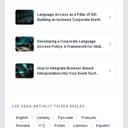
Language Access as a Pillar of DEI:
Building an Inclusive Corporate Event
Strategy
Developing a Corporate Language
Access Policy: A Framework for Global
Companies
How to Integrate Browser-Based
Interpretation Into Your Event Tech
Stack
LOE SEDA ARTIKLIT TEISES KEELES
English
Lietuvių
Русский
Français
Română
中文
Polski
Latviešu
Español