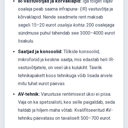
IR-vastuvõtjad ja kõrvaklapid:
Iga tõlget vajav
osaleja peab saama infrapuna- (IR) vastuvõtja ja
kõrvaklapid. Nende seadmete rent maksab
sageli 15–20 eurot
osaleja kohta
. 200 osalejaga
sündmuse puhul tähendab see 3000–4000 eurot
lisakulu.
Saatjad ja konsoolid:
Tõlkide konsoolid,
mikrofonid ja keskne saatja, mis edastab heli IR-
vastuvõtjatele, on veel üks kulukiht. Täielik
tehnikapakett koos tehnikuga võib lisada arvele
mitu tuhat eurot päevas.
AV-tehnik:
Varustuse rentimisest üksi ei piisa.
Vaja on ka spetsialisti, kes selle paigaldab, seda
haldab ja hiljem maha võtab. Kvalifitseeritud AV-
tehniku päevatasu on tavaliselt 500–700 eurot.