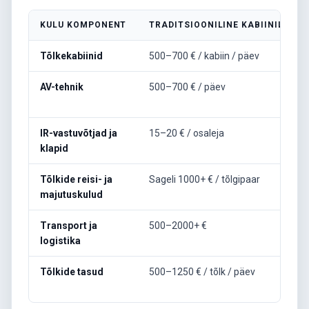
KULU KOMPONENT
TRADITSIOONILINE KABIINILAHE
Tõlkekabiinid
500–700 € / kabiin / päev
AV-tehnik
500–700 € / päev
IR-vastuvõtjad ja
15–20 € / osaleja
klapid
Tõlkide reisi- ja
Sageli 1000+ € / tõlgipaar
majutuskulud
Transport ja
500–2000+ €
logistika
Tõlkide tasud
500–1250 € / tõlk / päev