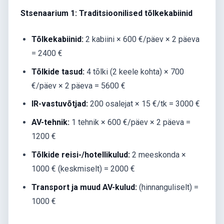
Stsenaarium 1: Traditsioonilised tõlkekabiinid
Tõlkekabiinid:
2 kabiini × 600 €/päev × 2 päeva
= 2400 €
Tõlkide tasud:
4 tõlki (2 keele kohta) × 700
€/päev × 2 päeva = 5600 €
IR-vastuvõtjad:
200 osalejat × 15 €/tk = 3000 €
AV-tehnik:
1 tehnik × 600 €/päev × 2 päeva =
1200 €
Tõlkide reisi-/hotellikulud:
2 meeskonda ×
1000 € (keskmiselt) = 2000 €
Transport ja muud AV-kulud:
(hinnanguliselt) =
1000 €