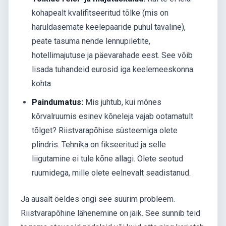
kohapealt kvalifitseeritud tõlke (mis on
haruldasemate keelepaaride puhul tavaline),
peate tasuma nende lennupiletite,
hotellimajutuse ja päevarahade eest. See võib
lisada tuhandeid eurosid iga keelemeeskonna
kohta.
Paindumatus:
Mis juhtub, kui mõnes
kõrvalruumis esinev kõneleja vajab ootamatult
tõlget? Riistvarapõhise süsteemiga olete
plindris. Tehnika on fikseeritud ja selle
liigutamine ei tule kõne allagi. Olete seotud
ruumidega, mille olete eelnevalt seadistanud.
Ja ausalt öeldes ongi see suurim probleem.
Riistvarapõhine lähenemine on jäik. See sunnib teid