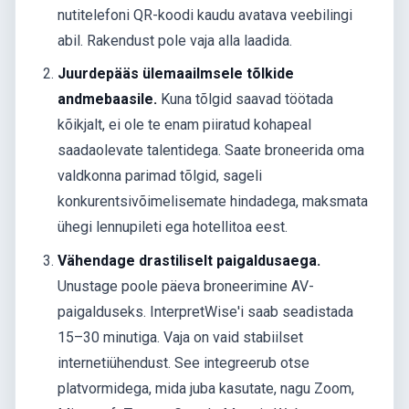
nutitelefoni QR-koodi kaudu avatava veebilingi
abil. Rakendust pole vaja alla laadida.
Juurdepääs ülemaailmsele tõlkide
andmebaasile.
Kuna tõlgid saavad töötada
kõikjalt, ei ole te enam piiratud kohapeal
saadaolevate talentidega. Saate broneerida oma
valdkonna parimad tõlgid, sageli
konkurentsivõimelisemate hindadega, maksmata
ühegi lennupileti ega hotellitoa eest.
Vähendage drastiliselt paigaldusaega.
Unustage poole päeva broneerimine AV-
paigalduseks. InterpretWise'i saab seadistada
15–30 minutiga. Vaja on vaid stabiilset
internetiühendust. See integreerub otse
platvormidega, mida juba kasutate, nagu Zoom,