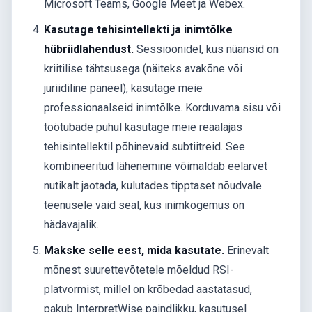
Microsoft Teams, Google Meet ja Webex.
Kasutage tehisintellekti ja inimtõlke
hübriidlahendust.
Sessioonidel, kus nüansid on
kriitilise tähtsusega (näiteks avakõne või
juriidiline paneel), kasutage meie
professionaalseid inimtõlke. Korduvama sisu või
töötubade puhul kasutage meie reaalajas
tehisintellektil põhinevaid subtiitreid. See
kombineeritud lähenemine võimaldab eelarvet
nutikalt jaotada, kulutades tipptaset nõudvale
teenusele vaid seal, kus inimkogemus on
hädavajalik.
Makske selle eest, mida kasutate.
Erinevalt
mõnest suurettevõtetele mõeldud RSI-
platvormist, millel on krõbedad aastatasud,
pakub InterpretWise paindlikku, kasutusel