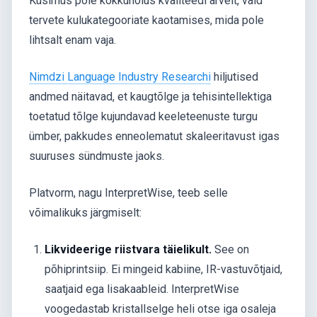
Küsimus pole kokkuhoius kvaliteedi arvelt, vaid
tervete kulukategooriate kaotamises, mida pole
lihtsalt enam vaja.
Nimdzi Language Industry Researchi
hiljutised
andmed näitavad, et kaugtõlge ja tehisintellektiga
toetatud tõlge kujundavad keeleteenuste turgu
ümber, pakkudes enneolematut skaleeritavust igas
suuruses sündmuste jaoks.
Platvorm, nagu InterpretWise, teeb selle
võimalikuks järgmiselt:
Likvideerige riistvara täielikult.
See on
põhiprintsiip. Ei mingeid kabiine, IR-vastuvõtjaid,
saatjaid ega lisakaableid. InterpretWise
voogedastab kristallselge heli otse iga osaleja