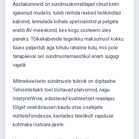
Aastakümneid on sündmuskorraldajad olnud kinni
iganenud mudelis: tuleb rentida rasked helikindlad
kabiinid, lennutada kohale spetsialistid ja palgata
eraldi AV-meeskond, kes kogu süsteemi üles
paneks. Tõlkekabiinide tegelikku maksumust kokku
lüües paljastub aga tohutu rahaline kulu, mis pole
tänapäeval sel sündmustemaastikul enam sugugi
vajalik.
Mitmekeelsete sündmuste tulevik on digitaalne.
Tehisintellekti toel töötavad platvormid, nagu
InterpretWise, edastavad kvaliteetset reaalajas
tõlget veebibrauseri kaudu otse osalejate
nutitelefonidesse, kaotades täielikult vajaduse
kohmaka riistvara järele.