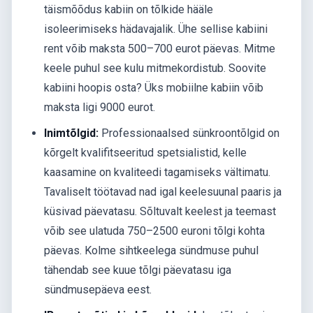
täismõõdus kabiin on tõlkide hääle
isoleerimiseks hädavajalik. Ühe sellise kabiini
rent võib maksta 500–700 eurot päevas. Mitme
keele puhul see kulu mitmekordistub. Soovite
kabiini hoopis osta? Üks mobiilne kabiin võib
maksta ligi 9000 eurot.
Inimtõlgid:
Professionaalsed sünkroontõlgid on
kõrgelt kvalifitseeritud spetsialistid, kelle
kaasamine on kvaliteedi tagamiseks vältimatu.
Tavaliselt töötavad nad igal keelesuunal paaris ja
küsivad päevatasu. Sõltuvalt keelest ja teemast
võib see ulatuda 750–2500 euroni tõlgi kohta
päevas. Kolme sihtkeelega sündmuse puhul
tähendab see kuue tõlgi päevatasu iga
sündmusepäeva eest.