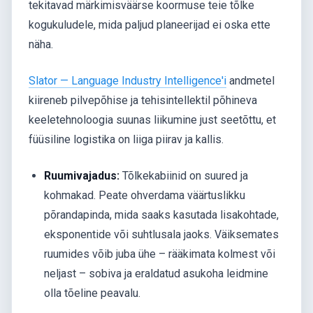
tekitavad märkimisväärse koormuse teie tõlke
kogukuludele, mida paljud planeerijad ei oska ette
näha.
Slator — Language Industry Intelligence'i
andmetel
kiireneb pilvepõhise ja tehisintellektil põhineva
keeletehnoloogia suunas liikumine just seetõttu, et
füüsiline logistika on liiga piirav ja kallis.
Ruumivajadus:
Tõlkekabiinid on suured ja
kohmakad. Peate ohverdama väärtuslikku
põrandapinda, mida saaks kasutada lisakohtade,
eksponentide või suhtlusala jaoks. Väiksemates
ruumides võib juba ühe – rääkimata kolmest või
neljast – sobiva ja eraldatud asukoha leidmine
olla tõeline peavalu.