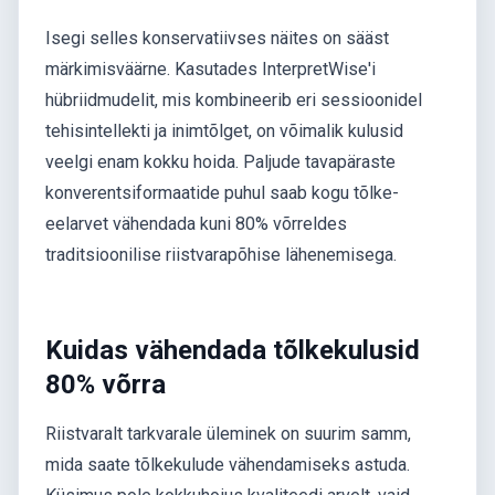
Isegi selles konservatiivses näites on sääst
märkimisväärne. Kasutades InterpretWise'i
hübriidmudelit, mis kombineerib eri sessioonidel
tehisintellekti ja inimtõlget, on võimalik kulusid
veelgi enam kokku hoida. Paljude tavapäraste
konverentsiformaatide puhul saab kogu tõlke-
eelarvet vähendada kuni 80% võrreldes
traditsioonilise riistvarapõhise lähenemisega.
Kuidas vähendada tõlkekulusid
80% võrra
Riistvaralt tarkvarale üleminek on suurim samm,
mida saate tõlkekulude vähendamiseks astuda.