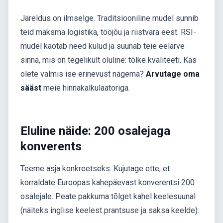
Järeldus on ilmselge. Traditsiooniline mudel sunnib
teid maksma logistika, tööjõu ja riistvara eest. RSI-
mudel kaotab need kulud ja suunab teie eelarve
sinna, mis on tegelikult oluline: tõlke kvaliteeti. Kas
olete valmis ise erinevust nägema?
Arvutage oma
sääst
meie hinnakalkulaatoriga.
Eluline näide: 200 osalejaga
konverents
Teeme asja konkreetseks. Kujutage ette, et
korraldate Euroopas kahepäevast konverentsi 200
osalejale. Peate pakkuma tõlget kahel keelesuunal
(näiteks inglise keelest prantsuse ja saksa keelde).