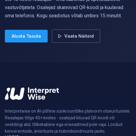
vastuvõtjateta. Osalejad skannivad QR-koodi ja kuulavad
oma telefonis. Kogu seadistus võtab umbes 15 minutit.
Alusta Tasuta
Vaata Näiteid
Interpretwise on AI-põhine sünkroontõlke platvorm otseüritustele.
Reaalajas tõlge 40+ keeles - osalejad liituvad QR-koodi või
veebilingi abil, tõlkekabiine ega eriseadmeid pole vaja. Loodud
konverentside, äriürituste ja hübriidsündmuste jaoks.