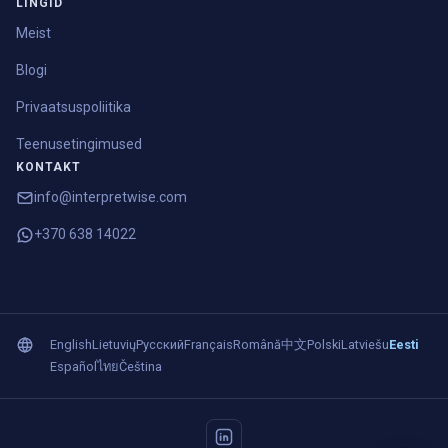
LINGID
Meist
Blogi
Privaatsuspoliitika
Teenusetingimused
KONTAKT
info@interpretwise.com
+370 638 14022
English
Lietuvių
Русский
Français
Română
中文
Polski
Latviešu
Eesti
Español
ไทย
Čeština