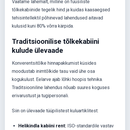
Vaatame lähemalt, milline on füüsiliste
tõlkekabiinide tegelik hind ja kuidas kaasaegsed
tehisintellektil põhinevad lahendused aitavad
kulusid kuni 80% võrra kärpida.
Traditsioonilise tõlkekabiini
kulude ülevaade
Konverentsitõlke hinnapakkumist küsides
moodustab inimtõlkide tasu vaid ühe osa
kogukulust. Eelarve ajab lõhki hoopis tehnika.
Traditsiooniline lahendus nõuab suures koguses
erivarustust ja tugipersonali.
Siin on ülevaade tüüpilistest kuluartiklitest:
Helikindla kabiini rent:
ISO-standardile vastav