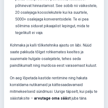
põhinevat hinnastamist. See sobib nii väikestele,
20 osalejaga koosolekutele kui ka suurtele,
5000+ osalejaga konverentsidele. Te ei pea
sõlmima siduvat pikaajalist lepingut, mida te
tegelikult ei vaja.
Kohmaka ja kalli tõlketehnika ajastu on läbi. Nüüd
saate pakkuda tõlget rohkemates keeltes ja
suuremale hulgale osalejatele, tehes seda
paindlikumalt ning murdosa eest varasemast kulust.
On aeg lõpetada kastide rentimine ning hakata
korraldama nutikamaid ja kättesaadavamaid
mitmekeelseid sündmusi. Uurige täpselt, kui palju te
säästaksite –
arvutage oma sääst
juba täna.