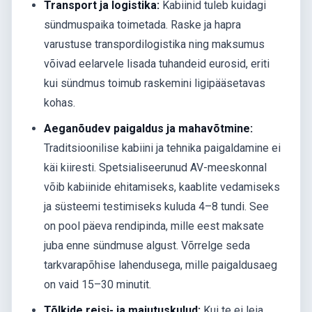
Transport ja logistika:
Kabiinid tuleb kuidagi
sündmuspaika toimetada. Raske ja hapra
varustuse transpordilogistika ning maksumus
võivad eelarvele lisada tuhandeid eurosid, eriti
kui sündmus toimub raskemini ligipääsetavas
kohas.
Aeganõudev paigaldus ja mahavõtmine:
Traditsioonilise kabiini ja tehnika paigaldamine ei
käi kiiresti. Spetsialiseerunud AV-meeskonnal
võib kabiinide ehitamiseks, kaablite vedamiseks
ja süsteemi testimiseks kuluda 4–8 tundi. See
on pool päeva rendipinda, mille eest maksate
juba enne sündmuse algust. Võrrelge seda
tarkvarapõhise lahendusega, mille paigaldusaeg
on vaid 15–30 minutit.
Tõlkide reisi- ja majutuskulud:
Kui te ei leia