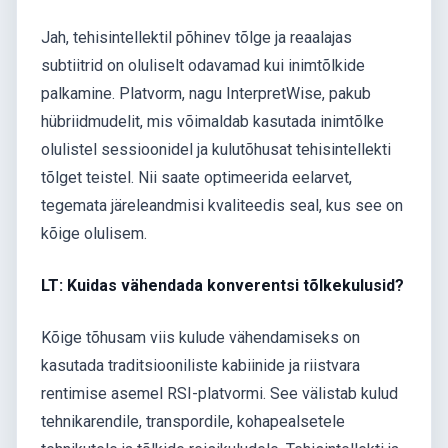
Jah, tehisintellektil põhinev tõlge ja reaalajas
subtiitrid on oluliselt odavamad kui inimtõlkide
palkamine. Platvorm, nagu InterpretWise, pakub
hübriidmudelit, mis võimaldab kasutada inimtõlke
olulistel sessioonidel ja kulutõhusat tehisintellekti
tõlget teistel. Nii saate optimeerida eelarvet,
tegemata järeleandmisi kvaliteedis seal, kus see on
kõige olulisem.
LT: Kuidas vähendada konverentsi tõlkekulusid?
Kõige tõhusam viis kulude vähendamiseks on
kasutada traditsiooniliste kabiinide ja riistvara
rentimise asemel RSI-platvormi. See välistab kulud
tehnikarendile, transpordile, kohapealsetele