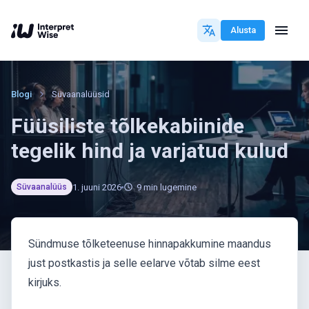
Alusta
Blogi
Süvaanalüüsid
Füüsiliste tõlkekabiinide
tegelik hind ja varjatud kulud
1. juuni 2026
9
min lugemine
Süvaanalüüs
Sündmuse tõlketeenuse hinnapakkumine maandus
just postkastis ja selle eelarve võtab silme eest
kirjuks.