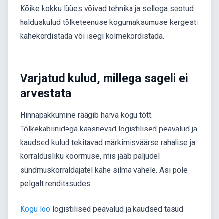
Kõike kokku lüües võivad tehnika ja sellega seotud
halduskulud tõlketeenuse kogumaksumuse kergesti
kahekordistada või isegi kolmekordistada.
Varjatud kulud, millega sageli ei
arvestata
Hinnapakkumine räägib harva kogu tõtt.
Tõlkekabiinidega kaasnevad logistilised peavalud ja
kaudsed kulud tekitavad märkimisväärse rahalise ja
korraldusliku koormuse, mis jääb paljudel
sündmuskorraldajatel kahe silma vahele. Asi pole
pelgalt renditasudes.
Kogu loo
logistilised peavalud ja kaudsed tasud