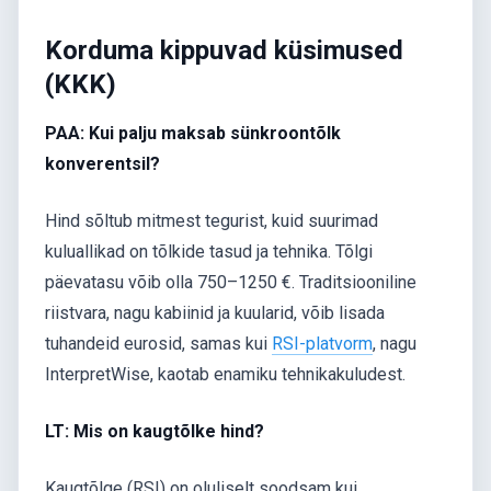
Korduma kippuvad küsimused
(KKK)
PAA: Kui palju maksab sünkroontõlk
konverentsil?
Hind sõltub mitmest tegurist, kuid suurimad
kuluallikad on tõlkide tasud ja tehnika. Tõlgi
päevatasu võib olla 750–1250 €. Traditsiooniline
riistvara, nagu kabiinid ja kuularid, võib lisada
tuhandeid eurosid, samas kui
RSI-platvorm
, nagu
InterpretWise, kaotab enamiku tehnikakuludest.
LT: Mis on kaugtõlke hind?
Kaugtõlge (RSI) on oluliselt soodsam kui