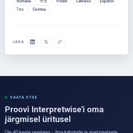
Română
中文
Polski
Latviešu
Español
ไทย
Čeština
JAGA
VAATA OTSE
Proovi Interpretwise'i oma
järgmisel üritusel
Üle 40 keele reaalajas - ilma kabiinide ja spetsiaalsete