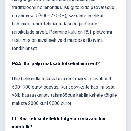
traditsiooniline lahendus. Kuigi tõlkide päevatasud
on sarnased (900–2200 €), säästate täielikult
kabiinide rendi, tehnikute tasude ja tõlkide
reisikulude arvelt. Peamine kulu on RSI-platvormi
tasu, mis on tavaliselt vaid murdosa riistvara
rendihinnast.
PAA: Kui palju maksab tõlkekabiini rent?
Ühe helikindla tõlkekabiini rent maksab tavaliselt
500–700 eurot päevas. Kui sooviksite kabiini osta,
võib kaasaskantav täismõõdus kabiin kahele tõlgile
maksta 2000 kuni 9000 eurot.
LT: Kas tehisintellekti tõlge on odavam kui
inimtõlk?