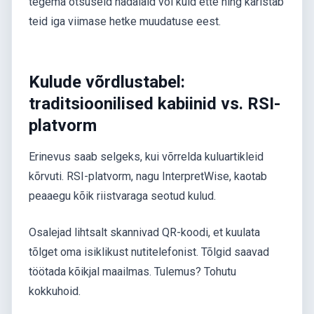
tegema otsuseid nädalaid või kuid ette ning karistab
teid iga viimase hetke muudatuse eest.
Kulude võrdlustabel:
traditsioonilised kabiinid vs. RSI-
platvorm
Erinevus saab selgeks, kui võrrelda kuluartikleid
kõrvuti. RSI-platvorm, nagu InterpretWise, kaotab
peaaegu kõik riistvaraga seotud kulud.
Osalejad lihtsalt skannivad QR-koodi, et kuulata
tõlget oma isiklikust nutitelefonist. Tõlgid saavad
töötada kõikjal maailmas. Tulemus? Tohutu
kokkuhoid.