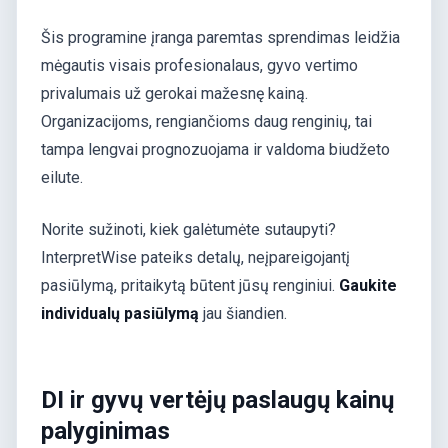
Šis programine įranga paremtas sprendimas leidžia
mėgautis visais profesionalaus, gyvo vertimo
privalumais už gerokai mažesnę kainą.
Organizacijoms, rengiančioms daug renginių, tai
tampa lengvai prognozuojama ir valdoma biudžeto
eilute.
Norite sužinoti, kiek galėtumėte sutaupyti?
InterpretWise pateiks detalų, neįpareigojantį
pasiūlymą, pritaikytą būtent jūsų renginiui.
Gaukite
individualų pasiūlymą
jau šiandien.
DI ir gyvų vertėjų paslaugų kainų
palyginimas