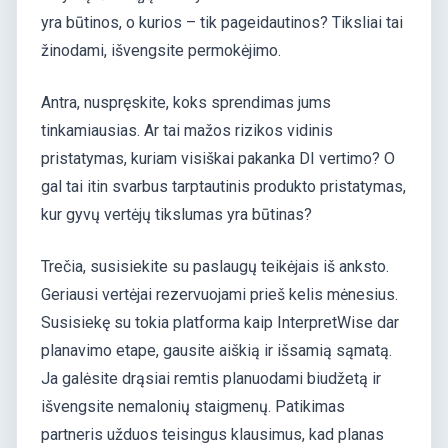
yra būtinos, o kurios – tik pageidautinos? Tiksliai tai
žinodami, išvengsite permokėjimo.
Antra, nuspręskite, koks sprendimas jums
tinkamiausias. Ar tai mažos rizikos vidinis
pristatymas, kuriam visiškai pakanka DI vertimo? O
gal tai itin svarbus tarptautinis produkto pristatymas,
kur gyvų vertėjų tikslumas yra būtinas?
Trečia, susisiekite su paslaugų teikėjais iš anksto.
Geriausi vertėjai rezervuojami prieš kelis mėnesius.
Susisiekę su tokia platforma kaip InterpretWise dar
planavimo etape, gausite aiškią ir išsamią sąmatą.
Ja galėsite drąsiai remtis planuodami biudžetą ir
išvengsite nemalonių staigmenų. Patikimas
partneris užduos teisingus klausimus, kad planas