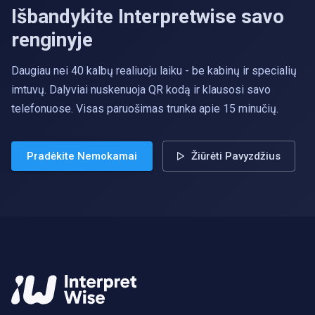
Išbandykite Interpretwise savo
renginyje
Daugiau nei 40 kalbų realiuoju laiku - be kabinų ir specialių
imtuvų. Dalyviai nuskenuoja QR kodą ir klausosi savo
telefonuose. Visas paruošimas trunka apie 15 minučių.
Pradėkite Nemokamai
Žiūrėti Pavyzdžius