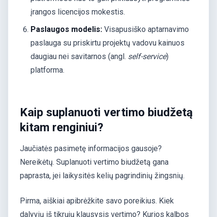
įrangos licencijos mokestis.
Paslaugos modelis:
Visapusiško aptarnavimo
paslauga su priskirtu projektų vadovu kainuos
daugiau nei savitarnos (angl.
self-service
)
platforma.
Kaip suplanuoti vertimo biudžetą
kitam renginiui?
Jaučiatės pasimetę informacijos gausoje?
Nereikėtų. Suplanuoti vertimo biudžetą gana
paprasta, jei laikysitės kelių pagrindinių žingsnių.
Pirma, aiškiai apibrėžkite savo poreikius. Kiek
dalyvių iš tikrųjų klausysis vertimo? Kurios kalbos