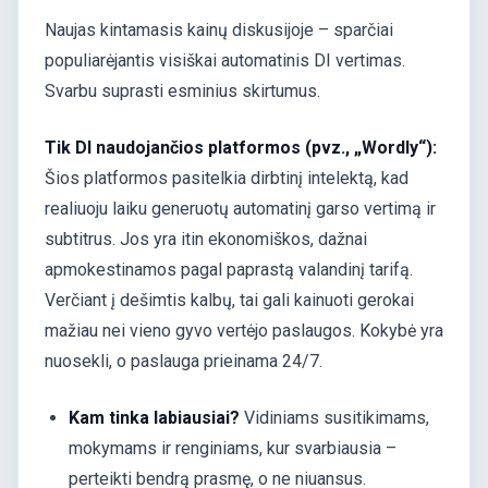
Naujas kintamasis kainų diskusijoje – sparčiai
populiarėjantis visiškai automatinis DI vertimas.
Svarbu suprasti esminius skirtumus.
Tik DI naudojančios platformos (pvz., „Wordly“):
Šios platformos pasitelkia dirbtinį intelektą, kad
realiuoju laiku generuotų automatinį garso vertimą ir
subtitrus. Jos yra itin ekonomiškos, dažnai
apmokestinamos pagal paprastą valandinį tarifą.
Verčiant į dešimtis kalbų, tai gali kainuoti gerokai
mažiau nei vieno gyvo vertėjo paslaugos. Kokybė yra
nuosekli, o paslauga prieinama 24/7.
Kam tinka labiausiai?
Vidiniams susitikimams,
mokymams ir renginiams, kur svarbiausia –
perteikti bendrą prasmę, o ne niuansus.