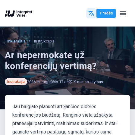
Pradėti
Tinklaraštis
Instrukcijos
Ar nepermokate už
konferencijų vertimą?
2026 m. rugpjūčio 17 d.
9
min. skaitymas
Instrukcija
Jau baigiate planuoti artėjančios didelės
konferencijos biudžetą. Renginio vieta užsakyta,
pranešėjai patvirtinti, maitinimas suderintas. Ir štai
gaunate vertimo paslaugų sąmatą, kurios suma