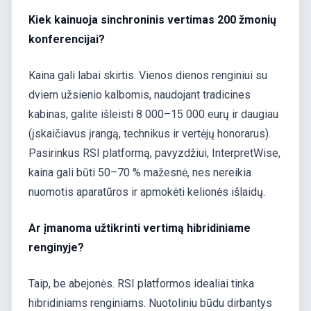
Kiek kainuoja sinchroninis vertimas 200 žmonių
konferencijai?
Kaina gali labai skirtis. Vienos dienos renginiui su
dviem užsienio kalbomis, naudojant tradicines
kabinas, galite išleisti 8 000–15 000 eurų ir daugiau
(įskaičiavus įrangą, technikus ir vertėjų honorarus).
Pasirinkus RSI platformą, pavyzdžiui, InterpretWise,
kaina gali būti 50–70 % mažesnė, nes nereikia
nuomotis aparatūros ir apmokėti kelionės išlaidų.
Ar įmanoma užtikrinti vertimą hibridiniame
renginyje?
Taip, be abejonės. RSI platformos idealiai tinka
hibridiniams renginiams. Nuotoliniu būdu dirbantys