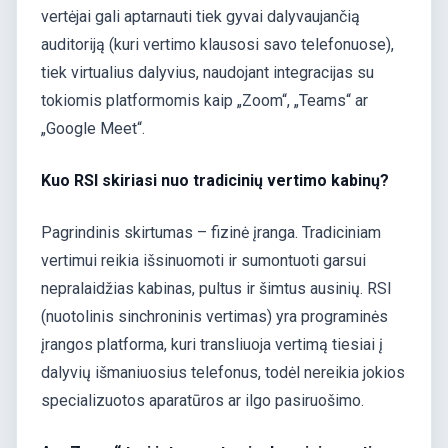
vertėjai gali aptarnauti tiek gyvai dalyvaujančią
auditoriją (kuri vertimo klausosi savo telefonuose),
tiek virtualius dalyvius, naudojant integracijas su
tokiomis platformomis kaip „Zoom“, „Teams“ ar
„Google Meet“.
Kuo RSI skiriasi nuo tradicinių vertimo kabinų?
Pagrindinis skirtumas – fizinė įranga. Tradiciniam
vertimui reikia išsinuomoti ir sumontuoti garsui
nepralaidžias kabinas, pultus ir šimtus ausinių. RSI
(nuotolinis sinchroninis vertimas) yra programinės
įrangos platforma, kuri transliuoja vertimą tiesiai į
dalyvių išmaniuosius telefonus, todėl nereikia jokios
specializuotos aparatūros ar ilgo pasiruošimo.