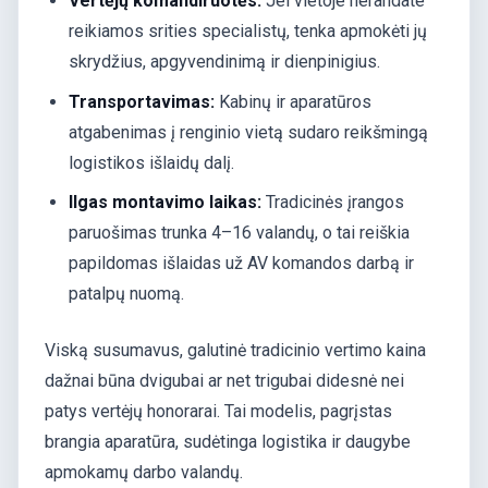
Vertėjų komandiruotės:
Jei vietoje nerandate
reikiamos srities specialistų, tenka apmokėti jų
skrydžius, apgyvendinimą ir dienpinigius.
Transportavimas:
Kabinų ir aparatūros
atgabenimas į renginio vietą sudaro reikšmingą
logistikos išlaidų dalį.
Ilgas montavimo laikas:
Tradicinės įrangos
paruošimas trunka 4–16 valandų, o tai reiškia
papildomas išlaidas už AV komandos darbą ir
patalpų nuomą.
Viską susumavus, galutinė tradicinio vertimo kaina
dažnai būna dvigubai ar net trigubai didesnė nei
patys vertėjų honorarai. Tai modelis, pagrįstas
brangia aparatūra, sudėtinga logistika ir daugybe
apmokamų darbo valandų.