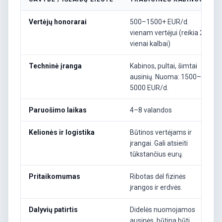
Vertėjų honorarai
500–1500+ EUR/d.
vienam vertėjui (reikia 2
vienai kalbai)
Techninė įranga
Kabinos, pultai, šimtai
ausinių. Nuoma: 1500–
5000 EUR/d.
Paruošimo laikas
4–8 valandos
Kelionės ir logistika
Būtinos vertėjams ir
įrangai. Gali atsieiti
tūkstančius eurų.
Pritaikomumas
Ribotas dėl fizinės
įrangos ir erdvės.
Dalyvių patirtis
Didelės nuomojamos
ausinės, būtina būti