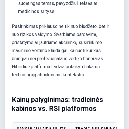
sudėtingas temas, pavyzdžiui, teisės ar
medicinos srityse.
Pasirinkimas priklauso ne tik nuo biudžeto, bet ir
nuo rizikos valdymo. Svarbiame pardavimų
pristatyme ar jautriame akcininkų susirinkime
mašininio vertimo klaida gali kainuoti kur kas
brangiau nei profesionalaus vertėjo honoraras.
Hibridinė platforma leidžia pritaikyti tinkamą
technologiją atitinkamam kontekstui.
Kainų palyginimas: tradicinės
kabinos vs. RSI platformos
SAVYBĖ / IŠLAIDŲ EILUTĖ
TRADICINĖS KABINOS