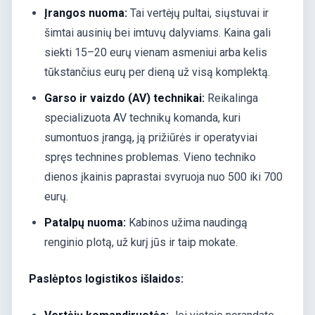
Įrangos nuoma:
Tai vertėjų pultai, siųstuvai ir
šimtai ausinių bei imtuvų dalyviams. Kaina gali
siekti 15–20 eurų vienam asmeniui arba kelis
tūkstančius eurų per dieną už visą komplektą.
Garso ir vaizdo (AV) technikai:
Reikalinga
specializuota AV technikų komanda, kuri
sumontuos įrangą, ją prižiūrės ir operatyviai
spręs technines problemas. Vieno techniko
dienos įkainis paprastai svyruoja nuo 500 iki 700
eurų.
Patalpų nuoma:
Kabinos užima naudingą
renginio plotą, už kurį jūs ir taip mokate.
Paslėptos logistikos išlaidos: