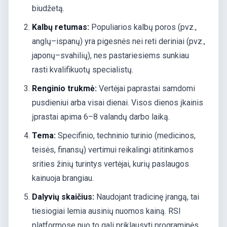
biudžetą.
Kalbų retumas:
Populiarios kalbų poros (pvz.,
anglų–ispanų) yra pigesnės nei reti deriniai (pvz.,
japonų–svahilių), nes pastariesiems sunkiau
rasti kvalifikuotų specialistų.
Renginio trukmė:
Vertėjai paprastai samdomi
pusdieniui arba visai dienai. Visos dienos įkainis
įprastai apima 6–8 valandų darbo laiką.
Tema:
Specifinio, techninio turinio (medicinos,
teisės, finansų) vertimui reikalingi atitinkamos
srities žinių turintys vertėjai, kurių paslaugos
kainuoja brangiau.
Dalyvių skaičius:
Naudojant tradicinę įrangą, tai
tiesiogiai lemia ausinių nuomos kainą. RSI
platformose nuo to gali priklausyti programinės