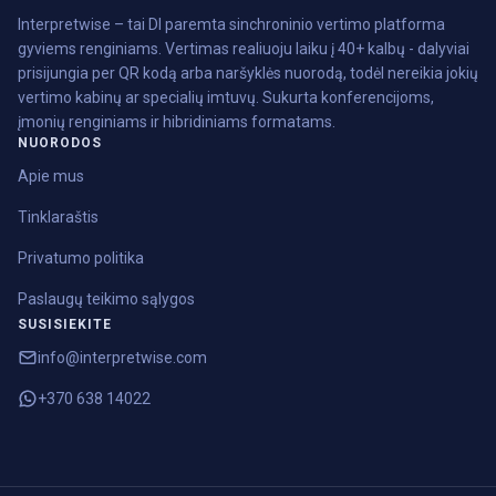
Interpretwise – tai DI paremta sinchroninio vertimo platforma
gyviems renginiams. Vertimas realiuoju laiku į 40+ kalbų - dalyviai
prisijungia per QR kodą arba naršyklės nuorodą, todėl nereikia jokių
vertimo kabinų ar specialių imtuvų. Sukurta konferencijoms,
įmonių renginiams ir hibridiniams formatams.
NUORODOS
Apie mus
Tinklaraštis
Privatumo politika
Paslaugų teikimo sąlygos
SUSISIEKITE
info@interpretwise.com
+370 638 14022