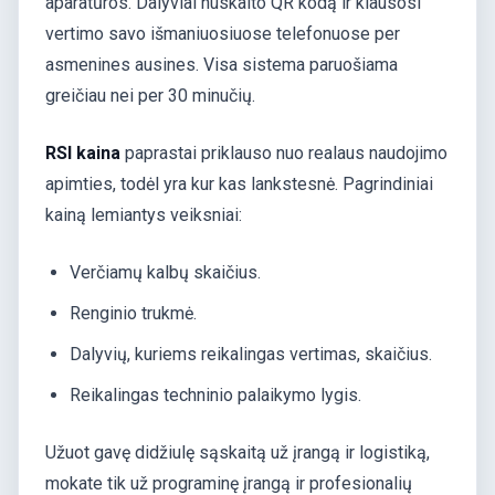
aparatūros. Dalyviai nuskaito QR kodą ir klausosi
vertimo savo išmaniuosiuose telefonuose per
asmenines ausines. Visa sistema paruošiama
greičiau nei per 30 minučių.
RSI kaina
paprastai priklauso nuo realaus naudojimo
apimties, todėl yra kur kas lankstesnė. Pagrindiniai
kainą lemiantys veiksniai:
Verčiamų kalbų skaičius.
Renginio trukmė.
Dalyvių, kuriems reikalingas vertimas, skaičius.
Reikalingas techninio palaikymo lygis.
Užuot gavę didžiulę sąskaitą už įrangą ir logistiką,
mokate tik už programinę įrangą ir profesionalių