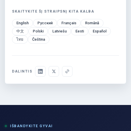
SKAITYKITE ŠĮ STRAIPSNĮ KITA KALBA
English
Русский
Français
Română
中文
Polski
Latviešu
Eesti
Español
ไทย
Čeština
DALINTIS
IŠBANDYKITE GYVAI