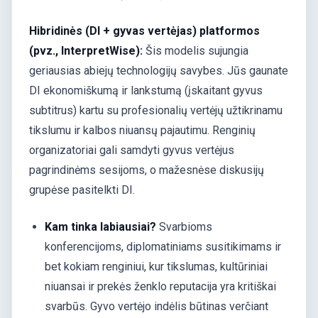
Hibridinės (DI + gyvas vertėjas) platformos
(pvz., InterpretWise):
Šis modelis sujungia
geriausias abiejų technologijų savybes. Jūs gaunate
DI ekonomiškumą ir lankstumą (įskaitant gyvus
subtitrus) kartu su profesionalių vertėjų užtikrinamu
tikslumu ir kalbos niuansų pajautimu. Renginių
organizatoriai gali samdyti gyvus vertėjus
pagrindinėms sesijoms, o mažesnėse diskusijų
grupėse pasitelkti DI.
Kam tinka labiausiai?
Svarbioms
konferencijoms, diplomatiniams susitikimams ir
bet kokiam renginiui, kur tikslumas, kultūriniai
niuansai ir prekės ženklo reputacija yra kritiškai
svarbūs. Gyvo vertėjo indėlis būtinas verčiant