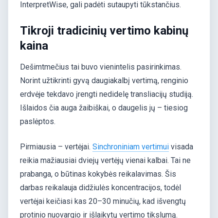
InterpretWise, gali padėti sutaupyti tūkstančius.
Tikroji tradicinių vertimo kabinų
kaina
Dešimtmečius tai buvo vienintelis pasirinkimas.
Norint užtikrinti gyvą daugiakalbį vertimą, renginio
erdvėje tekdavo įrengti nedidelę transliacijų studiją.
Išlaidos čia auga žaibiškai, o daugelis jų – tiesiog
paslėptos.
Pirmiausia – vertėjai.
Sinchroniniam vertimui
visada
reikia mažiausiai dviejų vertėjų vienai kalbai. Tai ne
prabanga, o būtinas kokybės reikalavimas. Šis
darbas reikalauja didžiulės koncentracijos, todėl
vertėjai keičiasi kas 20–30 minučių, kad išvengtų
protinio nuovargio ir išlaikytų vertimo tikslumą.