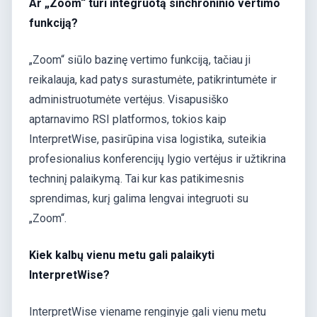
Ar „Zoom“ turi integruotą sinchroninio vertimo
funkciją?
„Zoom“ siūlo bazinę vertimo funkciją, tačiau ji
reikalauja, kad patys surastumėte, patikrintumėte ir
administruotumėte vertėjus. Visapusiško
aptarnavimo RSI platformos, tokios kaip
InterpretWise, pasirūpina visa logistika, suteikia
profesionalius konferencijų lygio vertėjus ir užtikrina
techninį palaikymą. Tai kur kas patikimesnis
sprendimas, kurį galima lengvai integruoti su
„Zoom“.
Kiek kalbų vienu metu gali palaikyti
InterpretWise?
InterpretWise viename renginyje gali vienu metu