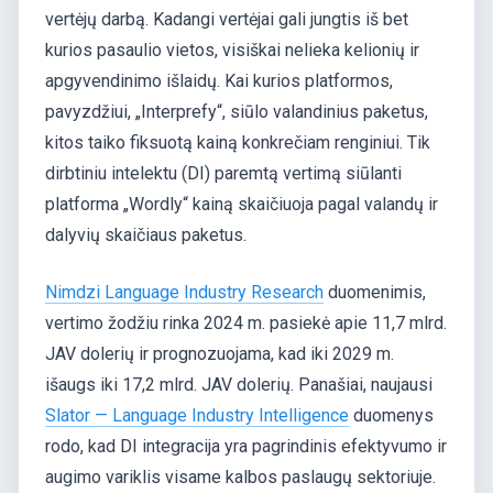
vertėjų darbą. Kadangi vertėjai gali jungtis iš bet
kurios pasaulio vietos, visiškai nelieka kelionių ir
apgyvendinimo išlaidų. Kai kurios platformos,
pavyzdžiui, „Interprefy“, siūlo valandinius paketus,
kitos taiko fiksuotą kainą konkrečiam renginiui. Tik
dirbtiniu intelektu (DI) paremtą vertimą siūlanti
platforma „Wordly“ kainą skaičiuoja pagal valandų ir
dalyvių skaičiaus paketus.
Nimdzi Language Industry Research
duomenimis,
vertimo žodžiu rinka 2024 m. pasiekė apie 11,7 mlrd.
JAV dolerių ir prognozuojama, kad iki 2029 m.
išaugs iki 17,2 mlrd. JAV dolerių. Panašiai, naujausi
Slator — Language Industry Intelligence
duomenys
rodo, kad DI integracija yra pagrindinis efektyvumo ir
augimo variklis visame kalbos paslaugų sektoriuje.