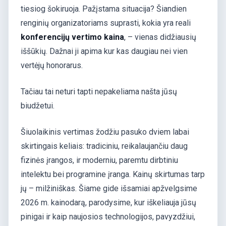
tiesiog šokiruoja. Pažįstama situacija? Šiandien
renginių organizatoriams suprasti, kokia yra reali
konferencijų vertimo kaina
, – vienas didžiausių
iššūkių. Dažnai ji apima kur kas daugiau nei vien
vertėjų honorarus.
Tačiau tai neturi tapti nepakeliama našta jūsų
biudžetui.
Šiuolaikinis vertimas žodžiu pasuko dviem labai
skirtingais keliais: tradiciniu, reikalaujančiu daug
fizinės įrangos, ir moderniu, paremtu dirbtiniu
intelektu bei programine įranga. Kainų skirtumas tarp
jų – milžiniškas. Šiame gide išsamiai apžvelgsime
2026 m. kainodarą, parodysime, kur iškeliauja jūsų
pinigai ir kaip naujosios technologijos, pavyzdžiui,