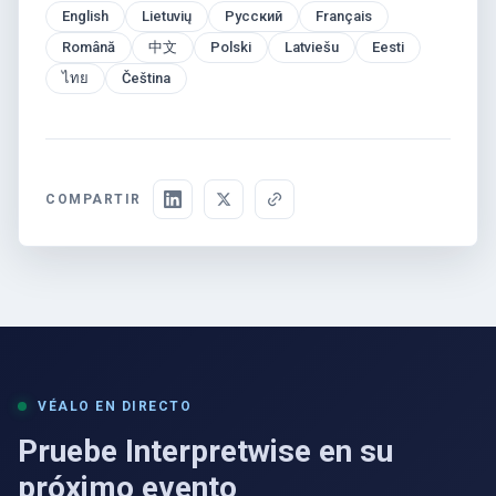
English
Lietuvių
Русский
Français
Română
中文
Polski
Latviešu
Eesti
ไทย
Čeština
COMPARTIR
VÉALO EN DIRECTO
Pruebe Interpretwise en su
próximo evento