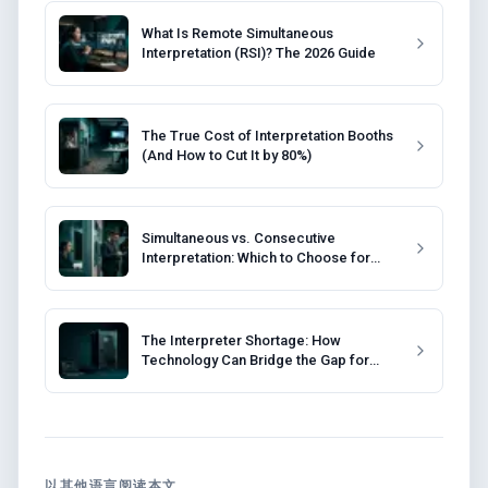
What Is Remote Simultaneous
Interpretation (RSI)? The 2026 Guide
The True Cost of Interpretation Booths
(And How to Cut It by 80%)
Simultaneous vs. Consecutive
Interpretation: Which to Choose for
Your Event?
The Interpreter Shortage: How
Technology Can Bridge the Gap for
Event Organizers
以其他语言阅读本文