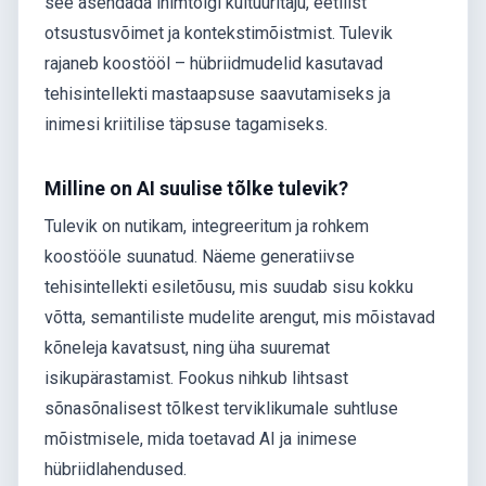
see asendada inimtõlgi kultuuritaju, eetilist
otsustusvõimet ja kontekstimõistmist. Tulevik
rajaneb koostööl – hübriidmudelid kasutavad
tehisintellekti mastaapsuse saavutamiseks ja
inimesi kriitilise täpsuse tagamiseks.
Milline on AI suulise tõlke tulevik?
Tulevik on nutikam, integreeritum ja rohkem
koostööle suunatud. Näeme generatiivse
tehisintellekti esiletõusu, mis suudab sisu kokku
võtta, semantiliste mudelite arengut, mis mõistavad
kõneleja kavatsust, ning üha suuremat
isikupärastamist. Fookus nihkub lihtsast
sõnasõnalisest tõlkest terviklikumale suhtluse
mõistmisele, mida toetavad AI ja inimese
hübriidlahendused.