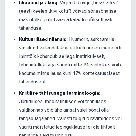
Idioomid ja släng:
Väljendid nagu „break a leg”
(eesti keeles „kivi kotti”) võivad sõnasõnalise
masintõlke puhul saada katastroofiliselt vale
tähenduse.
Kultuurilised nüansid:
Huumorit, sarkasmi ja
viisakust väljendatakse eri kultuurides isemoodi.
Inimtõlk kohandub sellega instinktiivselt,
tehisintellekt aga sageli mitte. Masintõlkes võib
kaduma minna lausa kuni 47% kontekstuaalsest
tähendusest.
Kriitilise tähtsusega terminoloogia:
Juriidilises, meditsiinilises või tehnilises
valdkonnas võib ühelainsal valel sõnal olla
rängad tagajärjed. Valesti tõlgitud ravimidoos või
vääriti mõistetud lepinguklausel ei ole lihtsalt
näpuviga, vaid tõsine risk.