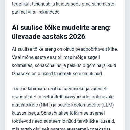
tegelikult tähendab ja kuidas seda oma sündmustel
parimal viisil rakendada.
AI suulise tõlke mudelite areng:
ülevaade aastaks 2026
AI suulise tõlke areng on olnud peadpööritavalt kiire.
Veel mõne aasta eest oli masintõlge sageli
kohmakas, sõnasõnaline ja pakkus pigem nalja, kuid
tänaseks on olukord tundmatuseni muutunud.
Tõeline läbimurre saabus üleminekuga vanadelt
statistilistelt meetoditelt närvivõrkudel põhinevale
masintõlkele (NMT) ja suurte keelemudelite (LLM)
kaasamisega. Sõnasõnalise tõlkimise asemel
töötlevad need süsteemid nüüd terviklikke lauseid,
mis tagab oluliselt parema arusaama kontekstist,