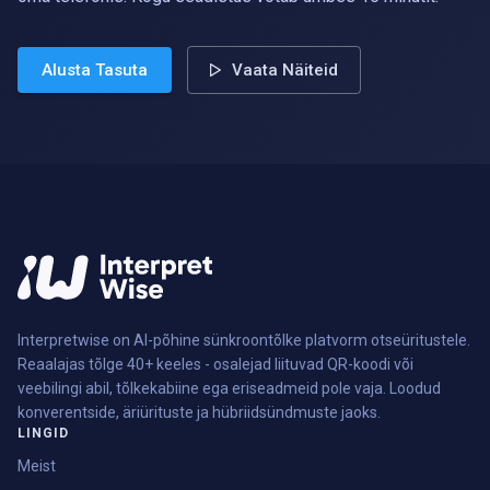
Alusta Tasuta
Vaata Näiteid
Interpretwise on AI-põhine sünkroontõlke platvorm otseüritustele.
Reaalajas tõlge 40+ keeles - osalejad liituvad QR-koodi või
veebilingi abil, tõlkekabiine ega eriseadmeid pole vaja. Loodud
konverentside, äriürituste ja hübriidsündmuste jaoks.
LINGID
Meist