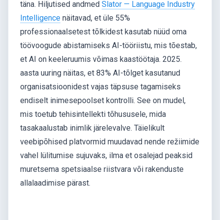
täna. Hiljutised andmed
Slator — Language Industry
Intelligence
näitavad, et üle 55%
professionaalsetest tõlkidest kasutab nüüd oma
töövoogude abistamiseks AI-tööriistu, mis tõestab,
et AI on keeleruumis võimas kaastöötaja. 2025.
aasta uuring näitas, et 83% AI-tõlget kasutanud
organisatsioonidest vajas täpsuse tagamiseks
endiselt inimesepoolset kontrolli. See on mudel,
mis toetub tehisintellekti tõhususele, mida
tasakaalustab inimlik järelevalve. Täielikult
veebipõhised platvormid muudavad nende režiimide
vahel lülitumise sujuvaks, ilma et osalejad peaksid
muretsema spetsiaalse riistvara või rakenduste
allalaadimise pärast.