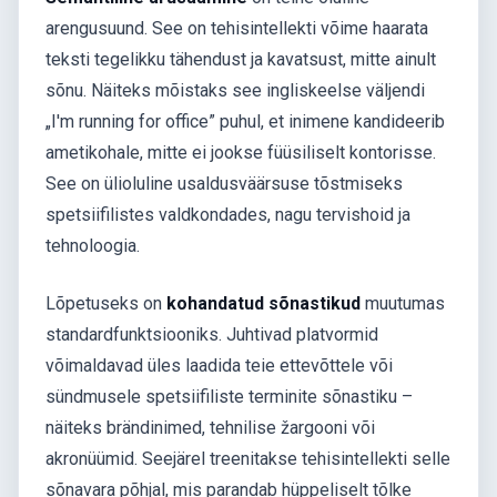
arengusuund. See on tehisintellekti võime haarata
teksti tegelikku tähendust ja kavatsust, mitte ainult
sõnu. Näiteks mõistaks see ingliskeelse väljendi
„I'm running for office” puhul, et inimene kandideerib
ametikohale, mitte ei jookse füüsiliselt kontorisse.
See on ülioluline usaldusväärsuse tõstmiseks
spetsiifilistes valdkondades, nagu tervishoid ja
tehnoloogia.
Lõpetuseks on
kohandatud sõnastikud
muutumas
standardfunktsiooniks. Juhtivad platvormid
võimaldavad üles laadida teie ettevõttele või
sündmusele spetsiifiliste terminite sõnastiku –
näiteks brändinimed, tehnilise žargooni või
akronüümid. Seejärel treenitakse tehisintellekti selle
sõnavara põhjal, mis parandab hüppeliselt tõlke