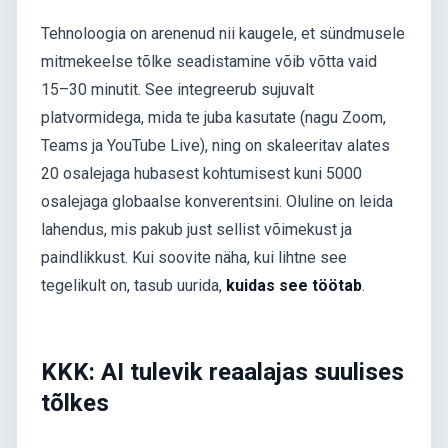
Tehnoloogia on arenenud nii kaugele, et sündmusele
mitmekeelse tõlke seadistamine võib võtta vaid
15–30 minutit. See integreerub sujuvalt
platvormidega, mida te juba kasutate (nagu Zoom,
Teams ja YouTube Live), ning on skaleeritav alates
20 osalejaga hubasest kohtumisest kuni 5000
osalejaga globaalse konverentsini. Oluline on leida
lahendus, mis pakub just sellist võimekust ja
paindlikkust. Kui soovite näha, kui lihtne see
tegelikult on, tasub uurida,
kuidas see töötab
.
KKK: AI tulevik reaalajas suulises
tõlkes