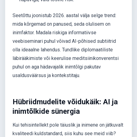
Seetõttu joonistub 2026. aastal välja selge trend:
mida kõrgemad on panused, seda olulisem on
inimfaktor. Madala riskiga informatiivse
veebiseminari puhul võivad AI-põhised subtiitrid
olla ideaalne lahendus. Tundlike diplomaatiliste
läbirääkimiste või keerulise meditsiinikonverentsi
puhul on aga hädavajalik inimtõlgi pakutav
usaldusväärsus ja kontekstitaju.
Hübriidmudelite võidukäik: AI ja
inimtõlkide sünergia
Kui tehisintellekt pole täiuslik ja inimene on jätkuvalt
kvaliteedi kuldstandard, siis kuhu see meid viib?