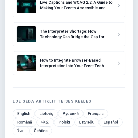
Live Captions and WCAG 2.2: A Guide to
Making Your Events Accessible and
Compliant
The Interpreter Shortage: How
Technology Can Bridge the Gap for
Event Organizers
How to Integrate Browser-Based
Interpretation Into Your Event Tech
Stack
LOE SEDA ARTIKLIT TEISES KEELES
English
Lietuvių
Русский
Français
Română
中文
Polski
Latviešu
Español
ไทย
Čeština