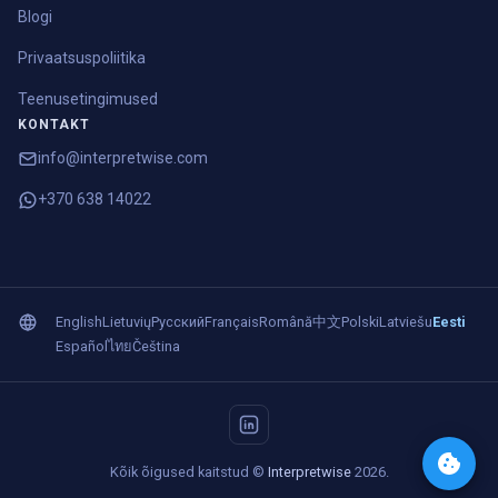
Blogi
Privaatsuspoliitika
Teenusetingimused
KONTAKT
info@interpretwise.com
+370 638 14022
English
Lietuvių
Русский
Français
Română
中文
Polski
Latviešu
Eesti
Español
ไทย
Čeština
Kõik õigused kaitstud ©
Interpretwise
2026.