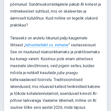
põimunud. Sündmuskorraldajatele pakub AI kohest ja
mitmekeelset suhtlust, mis on skaleeritav ja
äärmiselt kulutõhus. Kuid milline on tegelik olukord
praktikas?
Tänaseks on arutelu liikunud palju kaugemale
lihtsast „
tehisintellekt vs. inimene
” vastasseisust.
See on muutunud nüansirikkamaks ja praktilisemaks
kui kunagi varem. Küsimus pole enam ulmelises
masinate ülevõtmises, vaid pigem selles, kuidas
mõista ja nutikalt kasutada
juba praegu
kättesaadavaid tööriistu. Traditsioonilised
lahendused, mis nõuavad kalleid helikindlaid kabiine
ja tõlkide kohalelennutamist, asenduvad kiiresti AI-
põhise tarkvaraga. Vaatame lähemalt, milline on AI
suulise tõlke seis aastal 2026, mida täpsus