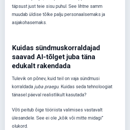
täpsust just teie sisu puhul. See lihtne samm
muudab üldise tõlke palju personaalsemaks ja
asjakohasemaks.
Kuidas sündmuskorraldajad
saavad AI-tõlget juba täna
edukalt rakendada
Tulevik on põnev, kuid teil on vaja sündmusi
korraldada
juba praegu
. Kuidas seda tehnoloogiat
tänasel päeval realistlikult kasutada?
Võti peitub õige tööriista valimises vastavalt
ülesandele. See ei ole „kõik või mitte midagi”
olukord.