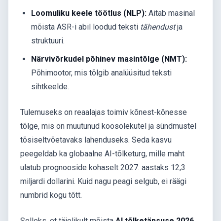
Loomuliku keele töötlus (NLP):
Aitab masinal
mõista ASR-i abil loodud teksti
tähendust
ja
struktuuri.
Närvivõrkudel põhinev masintõlge (NMT):
Põhimootor, mis tõlgib analüüsitud teksti
sihtkeelde.
Tulemuseks on reaalajas toimiv kõnest-kõnesse
tõlge, mis on muutunud koosolekutel ja sündmustel
tõsiseltvõetavaks lahenduseks. Seda kasvu
peegeldab ka globaalne AI-tõlketurg, mille maht
ulatub prognooside kohaselt 2027. aastaks 12,3
miljardi dollarini. Kuid nagu peagi selgub, ei räägi
numbrid kogu tõtt.
Selleks, et täielikult mõista
AI tõlketäpsuse 2026