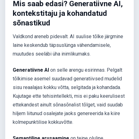
Mis saab edasi? Generatiivne AI,
kontekstitaju ja kohandatud
sõnastikud
Valdkond areneb pidevalt. AI suulise tõlke järgmine
laine keskendub täpsuslünga vähendamisele,
muutudes seeläbi üha inimlikumaks.
Generatiivne AI
on selle arengu esirinnas. Pelgalt
tõlkimise asemel suudavad generatiivsed mudelid
sisu reaalajas kokku võtta, selgitada ja kohandada.
Kujutage ette tehisintellekti, mis ei paku keerulisest
ettekandest ainult sõnasõnalist tõlget, vaid suudab
hiljem liitunud osalejate jaoks genereerida ka kiire
kolmepunktilise kokkuvõtte.
Semantiline arusaamine
on teine oluline