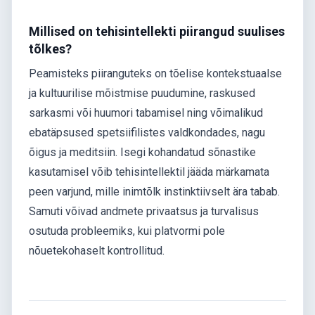
Millised on tehisintellekti piirangud suulises
tõlkes?
Peamisteks piiranguteks on tõelise kontekstuaalse
ja kultuurilise mõistmise puudumine, raskused
sarkasmi või huumori tabamisel ning võimalikud
ebatäpsused spetsiifilistes valdkondades, nagu
õigus ja meditsiin. Isegi kohandatud sõnastike
kasutamisel võib tehisintellektil jääda märkamata
peen varjund, mille inimtõlk instinktiivselt ära tabab.
Samuti võivad andmete privaatsus ja turvalisus
osutuda probleemiks, kui platvormi pole
nõuetekohaselt kontrollitud.