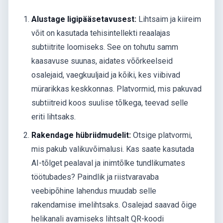
Alustage ligipääsetavusest:
Lihtsaim ja kiireim
võit on kasutada tehisintellekti reaalajas
subtiitrite loomiseks. See on tohutu samm
kaasavuse suunas, aidates võõrkeelseid
osalejaid, vaegkuuljaid ja kõiki, kes viibivad
mürarikkas keskkonnas. Platvormid, mis pakuvad
subtiitreid koos suulise tõlkega, teevad selle
eriti lihtsaks.
Rakendage hübriidmudelit:
Otsige platvormi,
mis pakub valikuvõimalusi. Kas saate kasutada
AI-tõlget pealaval ja inimtõlke tundlikumates
töötubades? Paindlik ja riistvaravaba
veebipõhine lahendus muudab selle
rakendamise imelihtsaks. Osalejad saavad õige
helikanali avamiseks lihtsalt QR-koodi