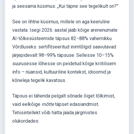
ja seesama küsimus: „Kui täpne see tegelikult on?”
See on lihtne küsimus, millele on aga keeruline
vastata. Isegi 2026. aastal jääb kõige arenenumate
AI-tõlkesüsteemide täpsus 82–88% vahemikku.
Võrdluseks: sertifitseeritud inimtõlgid saavutavad
järjepidevalt 98–99% täpsuse. Sellesse 10–15%
suurusesse lõhesse on peidetud kõige kriitilisem
info – nüansid, kultuuriline kontekst, idioomid ja
kõneleja tegelik kavatsus.
Täpsus ei tähenda pelgalt sõnade õiget tõlkimist,
vaid eelkõige
mõtte
täpset edasiandmist.
Tehisintellekt võib hätta jääda järgmistes
olukordades: