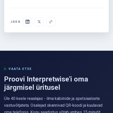
JAGA
VAATA OTSE
Proovi Interpretwise'i oma
järgmisel üritusel
Üle 40 keele reaalajas - ilma kabiinide ja spetsiaalsete
vastuvõtjateta. Osalejad skannivad QR-koodi ja kuulavad
oma telefonis. Kogu seadistus võtab umbes 15 minutit.