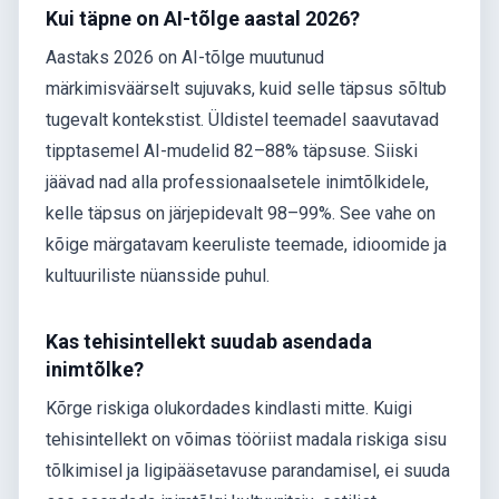
Kui täpne on AI-tõlge aastal 2026?
Aastaks 2026 on AI-tõlge muutunud
märkimisväärselt sujuvaks, kuid selle täpsus sõltub
tugevalt kontekstist. Üldistel teemadel saavutavad
tipptasemel AI-mudelid 82–88% täpsuse. Siiski
jäävad nad alla professionaalsetele inimtõlkidele,
kelle täpsus on järjepidevalt 98–99%. See vahe on
kõige märgatavam keeruliste teemade, idioomide ja
kultuuriliste nüansside puhul.
Kas tehisintellekt suudab asendada
inimtõlke?
Kõrge riskiga olukordades kindlasti mitte. Kuigi
tehisintellekt on võimas tööriist madala riskiga sisu
tõlkimisel ja ligipääsetavuse parandamisel, ei suuda