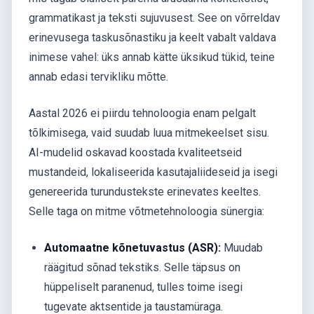
grammatikast ja teksti sujuvusest. See on võrreldav
erinevusega taskusõnastiku ja keelt vabalt valdava
inimese vahel: üks annab kätte üksikud tükid, teine
annab edasi tervikliku mõtte.
Aastal 2026 ei piirdu tehnoloogia enam pelgalt
tõlkimisega, vaid suudab luua mitmekeelset sisu.
AI-mudelid oskavad koostada kvaliteetseid
mustandeid, lokaliseerida kasutajaliideseid ja isegi
genereerida turundustekste erinevates keeltes.
Selle taga on mitme võtmetehnoloogia sünergia:
Automaatne kõnetuvastus (ASR):
Muudab
räägitud sõnad tekstiks. Selle täpsus on
hüppeliselt paranenud, tulles toime isegi
tugevate aktsentide ja taustamüraga.