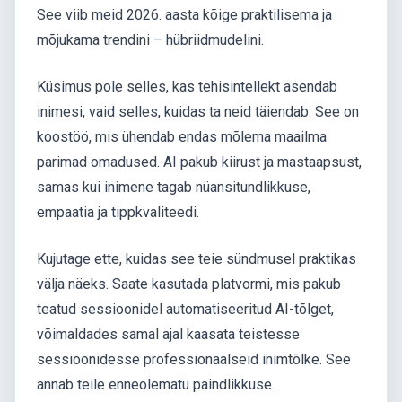
See viib meid 2026. aasta kõige praktilisema ja
mõjukama trendini – hübriidmudelini.
Küsimus pole selles, kas tehisintellekt asendab
inimesi, vaid selles, kuidas ta neid täiendab. See on
koostöö, mis ühendab endas mõlema maailma
parimad omadused. AI pakub kiirust ja mastaapsust,
samas kui inimene tagab nüansitundlikkuse,
empaatia ja tippkvaliteedi.
Kujutage ette, kuidas see teie sündmusel praktikas
välja näeks. Saate kasutada platvormi, mis pakub
teatud sessioonidel automatiseeritud AI-tõlget,
võimaldades samal ajal kaasata teistesse
sessioonidesse professionaalseid inimtõlke. See
annab teile enneolematu paindlikkuse.