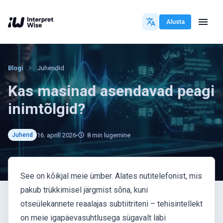
Alusta
Blogi
Juhendid
Kas masinad asendavad peagi
inimtõlgid?
16. aprill 2026
8
min lugemine
Juhend
See on kõikjal meie ümber. Alates nutitelefonist, mis
pakub trükkimisel järgmist sõna, kuni
otseülekannete reaalajas subtiitriteni – tehisintellekt
on meie igapäevasuhtlusega sügavalt läbi