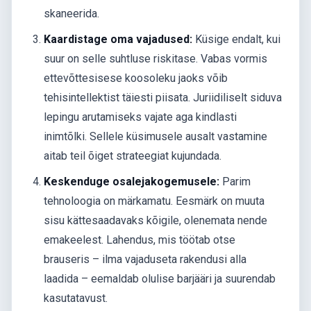
skaneerida.
Kaardistage oma vajadused:
Küsige endalt, kui
suur on selle suhtluse riskitase. Vabas vormis
ettevõttesisese koosoleku jaoks võib
tehisintellektist täiesti piisata. Juriidiliselt siduva
lepingu arutamiseks vajate aga kindlasti
inimtõlki. Sellele küsimusele ausalt vastamine
aitab teil õiget strateegiat kujundada.
Keskenduge osalejakogemusele:
Parim
tehnoloogia on märkamatu. Eesmärk on muuta
sisu kättesaadavaks kõigile, olenemata nende
emakeelest. Lahendus, mis töötab otse
brauseris – ilma vajaduseta rakendusi alla
laadida – eemaldab olulise barjääri ja suurendab
kasutatavust.