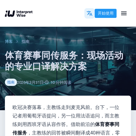
开始使用
博客
指南
体育赛事同传服务：现场活动
的专业口译解决方案
2026年3月31日
10
分钟阅读
指南
欧冠决赛落幕，主教练走到麦克风前。台下，一位
记者用葡萄牙语提问，另一位用法语追问，而主教
练则用西班牙语从容作答。借助前沿的
体育赛事同
传服务
，主教练的回答被瞬间翻译成40种语言，零