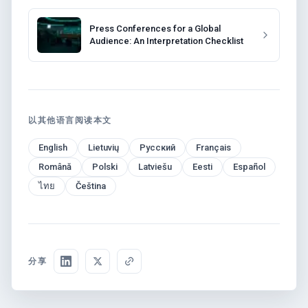
Press Conferences for a Global
Audience: An Interpretation Checklist
以其他语言阅读本文
English
Lietuvių
Русский
Français
Română
Polski
Latviešu
Eesti
Español
ไทย
Čeština
分享