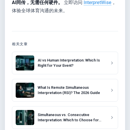
AI同传，无需任何硬件。
立即访问
InterpretWise
，
体验全球体育沟通的未来。
相关文章
AI vs Human Interpretation: Which Is
Right for Your Event?
What Is Remote Simultaneous
Interpretation (RSI)? The 2026 Guide
Simultaneous vs. Consecutive
Interpretation: Which to Choose for
Your Event?