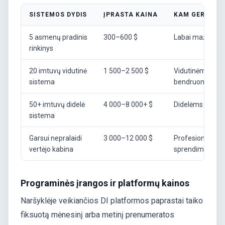
SISTEMOS DYDIS
ĮPRASTA KAINA
KAM GERIAUSI
5 asmenų pradinis
300–600 $
Labai mažoms 
rinkinys
20 imtuvų vidutinė
1 500–2 500 $
Vidutinėms
sistema
bendruomenėm
50+ imtuvų didelė
4 000–8 000+ $
Didelėms bažny
sistema
Garsui nepralaidi
3 000–12 000 $
Profesionaliem
vertėjo kabina
sprendimams
Programinės įrangos ir platformų kainos
Naršyklėje veikiančios DI platformos paprastai taiko
fiksuotą mėnesinį arba metinį prenumeratos