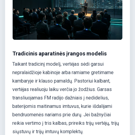
Tradicinis aparatinės įrangos modelis
Taikant tradicinį modelį, vertėjas sėdi garsui
nepralaidžioje kabinoje arba ramiame gretimame
kambaryje ir klauso pamaldų. Pastoriui kalbant,
vertėjas realiuoju laiku verčia jo žodžius. Garsas
transliuojamas FM radijo dažniais į nedidelius,
baterijomis maitinamus imtuvus, kurie išdalijami
bendruomenės nariams prie durų. Jei bažnyčiai
reikia vertimo į tris kalbas, prireiks trijų vertėjų, trijų
siųstuvų ir trijų imtuvų komplektų.