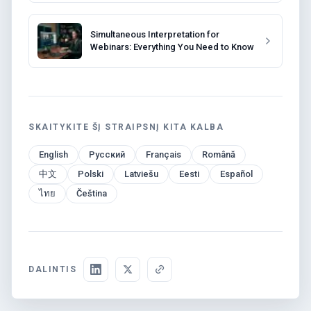
Simultaneous Interpretation for
Webinars: Everything You Need to Know
SKAITYKITE ŠĮ STRAIPSNĮ KITA KALBA
English
Русский
Français
Română
中文
Polski
Latviešu
Eesti
Español
ไทย
Čeština
DALINTIS