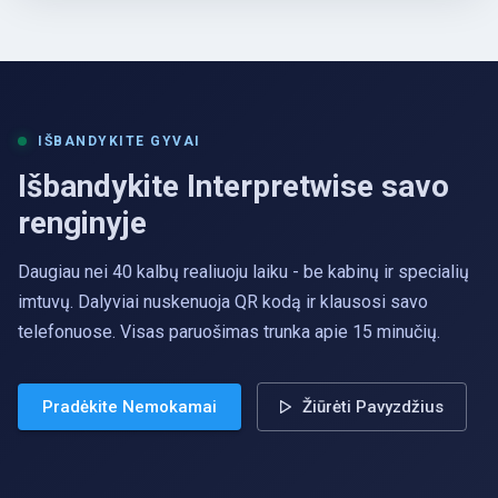
IŠBANDYKITE GYVAI
Išbandykite Interpretwise savo
renginyje
Daugiau nei 40 kalbų realiuoju laiku - be kabinų ir specialių
imtuvų. Dalyviai nuskenuoja QR kodą ir klausosi savo
telefonuose. Visas paruošimas trunka apie 15 minučių.
Pradėkite Nemokamai
Žiūrėti Pavyzdžius