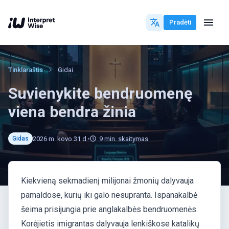
Pradėti
Tinklaraštis
Gidai
Suvienykite bendruomenę
viena bendra žinia
2026 m. kovo 31 d.
9
min. skaitymas
Gidas
Kiekvieną sekmadienį milijonai žmonių dalyvauja
pamaldose, kurių iki galo nesupranta. Ispanakalbė
šeima prisijungia prie anglakalbės bendruomenės.
Korėjietis imigrantas dalyvauja lenkiškose katalikų