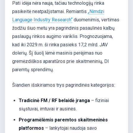
Pati idėja nėra nauja, tačiau technologijų rinka
pasikeitė neatpažįstamai. Remiantis
„Nimdzi
Language Industry Research“
duomenimis, vertimas
žodžiu šiuo metu yra pagrindinis pasaulinės kalbų
paslaugų rinkos augimo variklis. Prognozuojama,
kad iki 2029 m. ši rinka pasieks 17,2 mlrd. JAV
dolerių. Šį šuolį lėmė masinis perėjimas nuo
gremėzdiškos aparatūros prie skaitmeninių, DI
paremtų sprendimų.
Šiandien išskiriamos trys pagrindinės kategorijos:
Tradicinė FM / RF belaidė įranga
– fiziniai
siųstuvai, imtuvai ir ausinės.
Programėlėmis paremtos skaitmeninės
platformos
– lankytojai naudoja savo