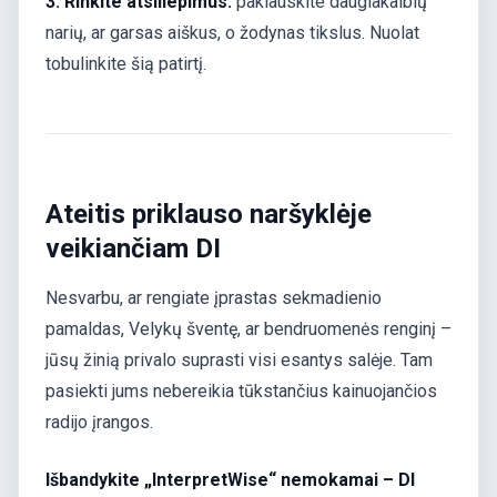
3. Rinkite atsiliepimus:
paklauskite daugiakalbių
narių, ar garsas aiškus, o žodynas tikslus. Nuolat
tobulinkite šią patirtį.
Ateitis priklauso naršyklėje
veikiančiam DI
Nesvarbu, ar rengiate įprastas sekmadienio
pamaldas, Velykų šventę, ar bendruomenės renginį –
jūsų žinią privalo suprasti visi esantys salėje. Tam
pasiekti jums nebereikia tūkstančius kainuojančios
radijo įrangos.
Išbandykite „InterpretWise“ nemokamai – DI