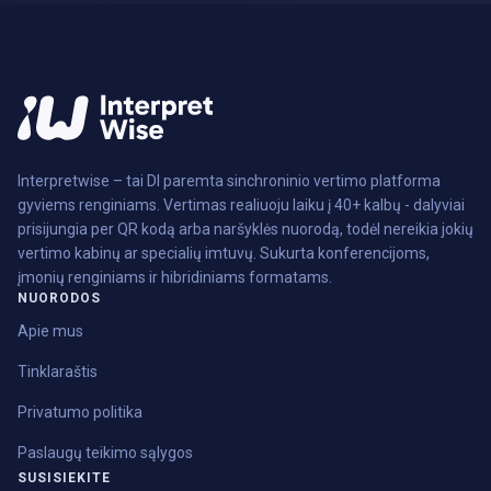
Interpretwise – tai DI paremta sinchroninio vertimo platforma
gyviems renginiams. Vertimas realiuoju laiku į 40+ kalbų - dalyviai
prisijungia per QR kodą arba naršyklės nuorodą, todėl nereikia jokių
vertimo kabinų ar specialių imtuvų. Sukurta konferencijoms,
įmonių renginiams ir hibridiniams formatams.
NUORODOS
Apie mus
Tinklaraštis
Privatumo politika
Paslaugų teikimo sąlygos
SUSISIEKITE