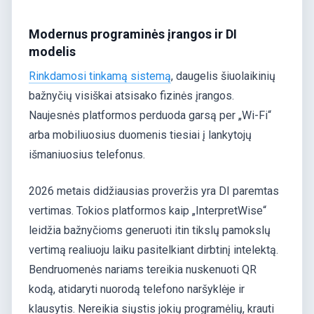
Modernus programinės įrangos ir DI
modelis
Rinkdamosi tinkamą sistemą
, daugelis šiuolaikinių
bažnyčių visiškai atsisako fizinės įrangos.
Naujesnės platformos perduoda garsą per „Wi-Fi“
arba mobiliuosius duomenis tiesiai į lankytojų
išmaniuosius telefonus.
2026 metais didžiausias proveržis yra DI paremtas
vertimas. Tokios platformos kaip „InterpretWise“
leidžia bažnyčioms generuoti itin tikslų pamokslų
vertimą realiuoju laiku pasitelkiant dirbtinį intelektą.
Bendruomenės nariams tereikia nuskenuoti QR
kodą, atidaryti nuorodą telefono naršyklėje ir
klausytis. Nereikia siųstis jokių programėlių, krauti