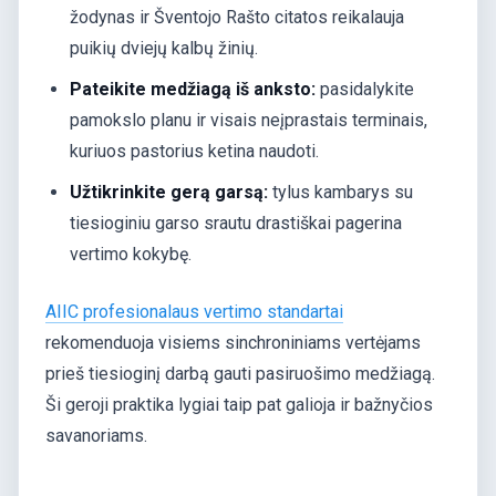
žodynas ir Šventojo Rašto citatos reikalauja
puikių dviejų kalbų žinių.
Pateikite medžiagą iš anksto:
pasidalykite
pamokslo planu ir visais neįprastais terminais,
kuriuos pastorius ketina naudoti.
Užtikrinkite gerą garsą:
tylus kambarys su
tiesioginiu garso srautu drastiškai pagerina
vertimo kokybę.
AIIC profesionalaus vertimo standartai
rekomenduoja visiems sinchroniniams vertėjams
prieš tiesioginį darbą gauti pasiruošimo medžiagą.
Ši geroji praktika lygiai taip pat galioja ir bažnyčios
savanoriams.