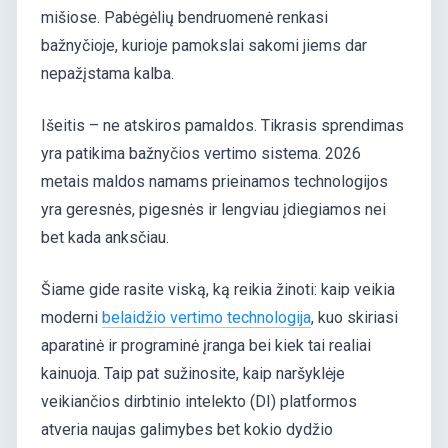
mišiose. Pabėgėlių bendruomenė renkasi
bažnyčioje, kurioje pamokslai sakomi jiems dar
nepažįstama kalba.
Išeitis – ne atskiros pamaldos. Tikrasis sprendimas
yra patikima bažnyčios vertimo sistema. 2026
metais maldos namams prieinamos technologijos
yra geresnės, pigesnės ir lengviau įdiegiamos nei
bet kada anksčiau.
Šiame gide rasite viską, ką reikia žinoti: kaip veikia
moderni
belaidžio vertimo technologija
, kuo skiriasi
aparatinė ir programinė įranga bei kiek tai realiai
kainuoja. Taip pat sužinosite, kaip naršyklėje
veikiančios dirbtinio intelekto (DI) platformos
atveria naujas galimybes bet kokio dydžio