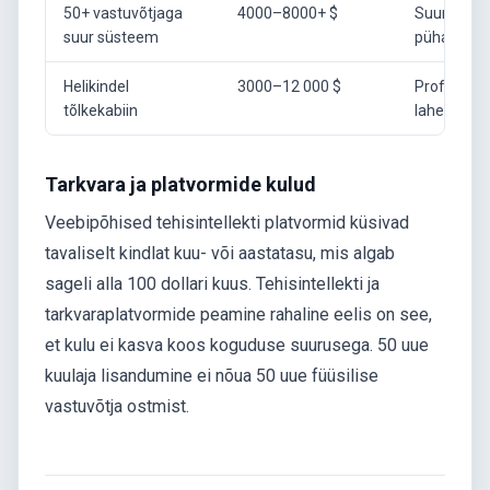
50+ vastuvõtjaga
4000–8000+ $
Suured
suur süsteem
pühakojad
Helikindel
3000–12 000 $
Professio
tõlkekabiin
lahenduse
Tarkvara ja platvormide kulud
Veebipõhised tehisintellekti platvormid küsivad
tavaliselt kindlat kuu- või aastatasu, mis algab
sageli alla 100 dollari kuus. Tehisintellekti ja
tarkvaraplatvormide peamine rahaline eelis on see,
et kulu ei kasva koos koguduse suurusega. 50 uue
kuulaja lisandumine ei nõua 50 uue füüsilise
vastuvõtja ostmist.