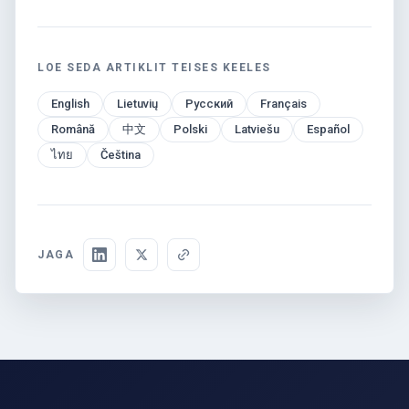
LOE SEDA ARTIKLIT TEISES KEELES
English
Lietuvių
Русский
Français
Română
中文
Polski
Latviešu
Español
ไทย
Čeština
JAGA