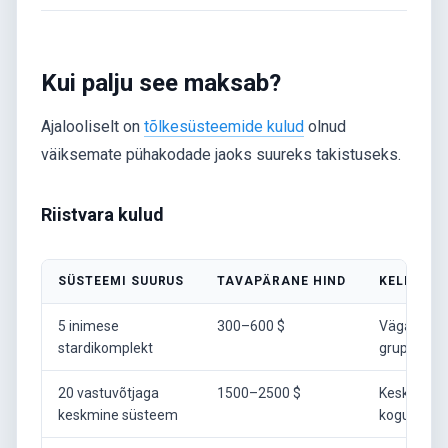
Kui palju see maksab?
Ajalooliselt on
tõlkesüsteemide kulud
olnud
väiksemate pühakodade jaoks suureks takistuseks.
Riistvara kulud
SÜSTEEMI SUURUS
TAVAPÄRANE HIND
KELLELE 
5 inimese
300–600 $
Väga väik
stardikomplekt
grupid
20 vastuvõtjaga
1500–2500 $
Keskmised
keskmine süsteem
koguduse