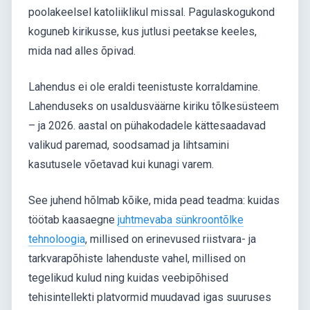
poolakeelsel katoliiklikul missal. Pagulaskogukond
koguneb kirikusse, kus jutlusi peetakse keeles,
mida nad alles õpivad.
Lahendus ei ole eraldi teenistuste korraldamine.
Lahenduseks on usaldusväärne kiriku tõlkesüsteem
– ja 2026. aastal on pühakodadele kättesaadavad
valikud paremad, soodsamad ja lihtsamini
kasutusele võetavad kui kunagi varem.
See juhend hõlmab kõike, mida pead teadma: kuidas
töötab kaasaegne
juhtmevaba sünkroontõlke
tehnoloogia
, millised on erinevused riistvara- ja
tarkvarapõhiste lahenduste vahel, millised on
tegelikud kulud ning kuidas veebipõhised
tehisintellekti platvormid muudavad igas suuruses