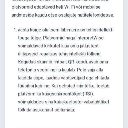
platvormid edastavad heli Wi-Fi või mobiilse
andmeside kaudu otse osalejate nutitelefonidesse.
aasta kõige olulisem läbimurre on tehisintellekti
toega tõlge. Platvormid nagu InterpretWise
võimaldavad kirikutel luua oma jutlustest
ülitäpseid, reaalajas tehisintellekti tõlkeid.
Kogudus skannib lihtsalt QR-koodi, avab oma
telefonis veebilingi ja kuulab. Pole vaja alla
laadida äppe, laadida vastuvõtjaid ega ehitada
füüsilisi kabiine. Kui eelistad inimtõlke, toetab
platvorm ka kaugsünkroontõlget (RSI),
võimaldades sinu kakskeelsetel vabatahtlikel
tõlkida asukohast sõltumata.