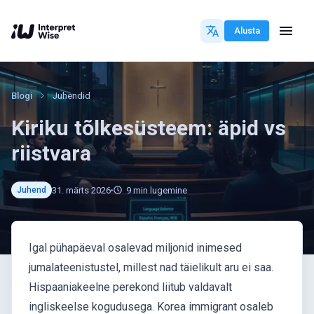
Alusta
Blogi
Juhendid
Kiriku tõlkesüsteem: äpid vs
riistvara
31. märts 2026
9
min lugemine
Juhend
Igal pühapäeval osalevad miljonid inimesed
jumalateenistustel, millest nad täielikult aru ei saa.
Hispaaniakeelne perekond liitub valdavalt
ingliskeelse kogudusega. Korea immigrant osaleb