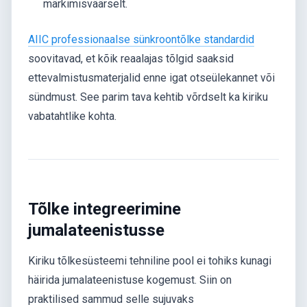
märkimisväärselt.
AIIC professionaalse sünkroontõlke standardid
soovitavad, et kõik reaalajas tõlgid saaksid
ettevalmistusmaterjalid enne igat otseülekannet või
sündmust. See parim tava kehtib võrdselt ka kiriku
vabatahtlike kohta.
Tõlke integreerimine
jumalateenistusse
Kiriku tõlkesüsteemi tehniline pool ei tohiks kunagi
häirida jumalateenistuse kogemust. Siin on
praktilised sammud selle sujuvaks