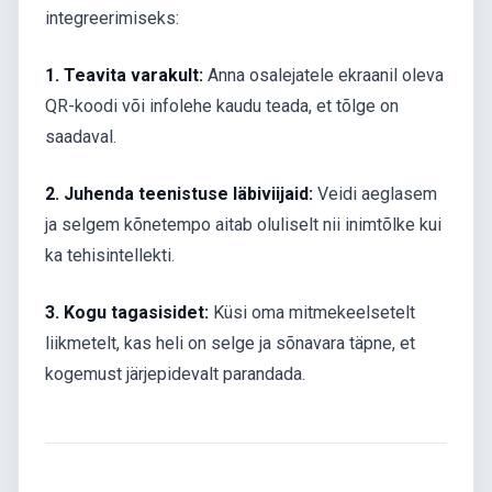
integreerimiseks:
1. Teavita varakult:
Anna osalejatele ekraanil oleva
QR-koodi või infolehe kaudu teada, et tõlge on
saadaval.
2. Juhenda teenistuse läbiviijaid:
Veidi aeglasem
ja selgem kõnetempo aitab oluliselt nii inimtõlke kui
ka tehisintellekti.
3. Kogu tagasisidet:
Küsi oma mitmekeelsetelt
liikmetelt, kas heli on selge ja sõnavara täpne, et
kogemust järjepidevalt parandada.