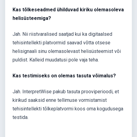
Kas tõlkeseadmed ühilduvad kiriku olemasoleva
helisüsteemiga?
Jah. Nii riistvaralised saatjad kui ka digitaalsed
tehisintellekti platvormid saavad võtta otsese
helisignaali sinu olemasolevast helisüsteemist või
puldist. Kalleid muudatusi pole vaja teha.
Kas testimiseks on olemas tasuta võimalus?
Jah. InterpretWise pakub tasuta prooviperioodi, et
kirikud saaksid enne tellimuse vormistamist
tehisintellekti tõlkeplatvormi koos oma kogudusega
testida.