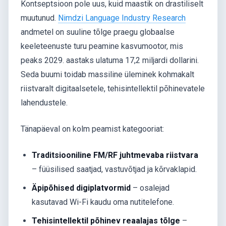
Kontseptsioon pole uus, kuid maastik on drastiliselt
muutunud.
Nimdzi Language Industry Research
andmetel on suuline tõlge praegu globaalse
keeleteenuste turu peamine kasvumootor, mis
peaks 2029. aastaks ulatuma 17,2 miljardi dollarini.
Seda buumi toidab massiline üleminek kohmakalt
riistvaralt digitaalsetele, tehisintellektil põhinevatele
lahendustele.
Tänapäeval on kolm peamist kategooriat:
Traditsiooniline FM/RF juhtmevaba riistvara
– füüsilised saatjad, vastuvõtjad ja kõrvaklapid.
Äpipõhised digiplatvormid
– osalejad
kasutavad Wi-Fi kaudu oma nutitelefone.
Tehisintellektil põhinev reaalajas tõlge
–