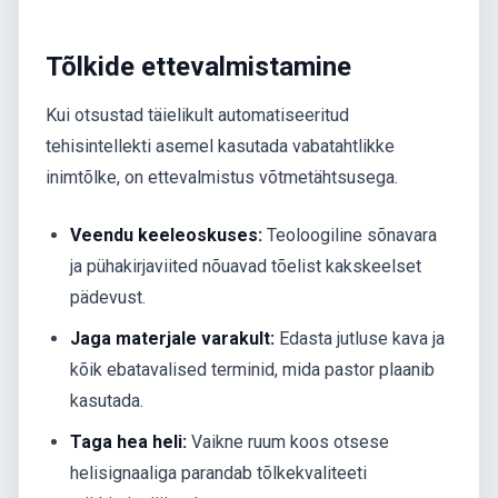
Tõlkide ettevalmistamine
Kui otsustad täielikult automatiseeritud
tehisintellekti asemel kasutada vabatahtlikke
inimtõlke, on ettevalmistus võtmetähtsusega.
Veendu keeleoskuses:
Teoloogiline sõnavara
ja pühakirjaviited nõuavad tõelist kakskeelset
pädevust.
Jaga materjale varakult:
Edasta jutluse kava ja
kõik ebatavalised terminid, mida pastor plaanib
kasutada.
Taga hea heli:
Vaikne ruum koos otsese
helisignaaliga parandab tõlkekvaliteeti