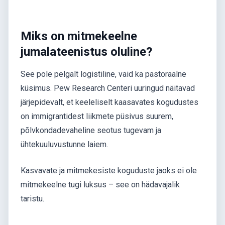
Miks on mitmekeelne
jumalateenistus oluline?
See pole pelgalt logistiline, vaid ka pastoraalne
küsimus. Pew Research Centeri uuringud näitavad
järjepidevalt, et keeleliselt kaasavates kogudustes
on immigrantidest liikmete püsivus suurem,
põlvkondadevaheline seotus tugevam ja
ühtekuuluvustunne laiem.
Kasvavate ja mitmekesiste koguduste jaoks ei ole
mitmekeelne tugi luksus – see on hädavajalik
taristu.