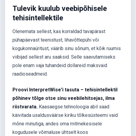
Tulevik kuulub veebipõhisele
tehisintellektile
Olenemata sellest, kas korraldad tavapärast
pühapäevast teenistust, lihavõttepühi või
kogukonnaüritust, väärib sinu sõnum, et kõik ruumis
viibijad sellest aru saaksid. Selle saavutamiseks
pole enam vaja tuhandeid dollareid maksvaid
raadioseadmeid.
Proovi InterpretWise'i tasuta – tehisintellektil
põhinev tõlge otse sinu veebilehitsejas, ilma
riistvarata.
Kaasaegse tehnoloogia abil saad
käivitada usaldusväärse kiriku tõlkesüsteemi vaid
mõne minutiga, andes oma mitmekesisele
kogudusele võimaluse ühtselt koos