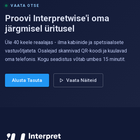
VAATA OTSE
Proovi Interpretwise'i oma
järgmisel üritusel
Üle 40 keele reaalajas - ilma kabiinide ja spetsiaalsete
vastuvõtjateta. Osalejad skannivad QR-koodi ja kuulavad
oma telefonis. Kogu seadistus võtab umbes 15 minutit.
Alusta Tasuta
Vaata Näiteid