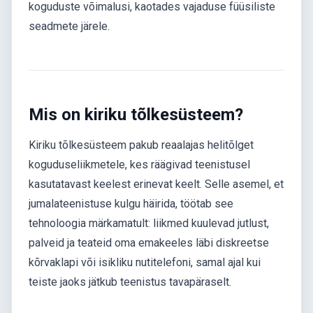
koguduste võimalusi, kaotades vajaduse füüsiliste
seadmete järele.
Mis on kiriku tõlkesüsteem?
Kiriku tõlkesüsteem pakub reaalajas helitõlget
koguduseliikmetele, kes räägivad teenistusel
kasutatavast keelest erinevat keelt. Selle asemel, et
jumalateenistuse kulgu häirida, töötab see
tehnoloogia märkamatult: liikmed kuulevad jutlust,
palveid ja teateid oma emakeeles läbi diskreetse
kõrvaklapi või isikliku nutitelefoni, samal ajal kui
teiste jaoks jätkub teenistus tavapäraselt.