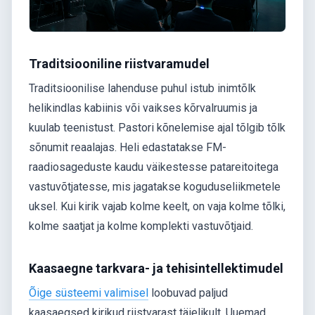
Traditsiooniline riistvaramudel
Traditsioonilise lahenduse puhul istub inimtõlk
helikindlas kabiinis või vaikses kõrvalruumis ja
kuulab teenistust. Pastori kõnelemise ajal tõlgib tõlk
sõnumit reaalajas. Heli edastatakse FM-
raadiosageduste kaudu väikestesse patareitoitega
vastuvõtjatesse, mis jagatakse koguduseliikmetele
uksel. Kui kirik vajab kolme keelt, on vaja kolme tõlki,
kolme saatjat ja kolme komplekti vastuvõtjaid.
Kaasaegne tarkvara- ja tehisintellektimudel
Õige süsteemi valimisel
loobuvad paljud
kaasaegsed kirikud riistvarast täielikult. Uuemad