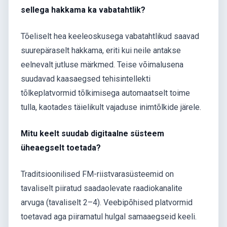
sellega hakkama ka vabatahtlik?
Tõeliselt hea keeleoskusega vabatahtlikud saavad
suurepäraselt hakkama, eriti kui neile antakse
eelnevalt jutluse märkmed. Teise võimalusena
suudavad kaasaegsed tehisintellekti
tõlkeplatvormid tõlkimisega automaatselt toime
tulla, kaotades täielikult vajaduse inimtõlkide järele.
Mitu keelt suudab digitaalne süsteem
üheaegselt toetada?
Traditsioonilised FM-riistvarasüsteemid on
tavaliselt piiratud saadaolevate raadiokanalite
arvuga (tavaliselt 2–4). Veebipõhised platvormid
toetavad aga piiramatul hulgal samaaegseid keeli.