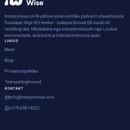
Interpretwise on AI-põhine sünkroontõlke platvorm otseüritustele.
Reaalajas tõlge 40+ keeles - osalejad liituvad QR-koodi või
veebilingi abil, tõlkekabiine ega eriseadmeid pole vaja. Loodud
konverentside, äriürituste ja hübriidsündmuste jaoks.
LINGID
Meist
Blogi
Privaatsuspoliitika
Teenusetingimused
KONTAKT
info@interpretwise.com
+370 638 14022