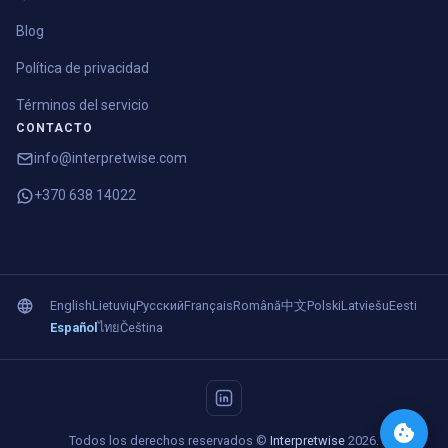
Blog
Política de privacidad
Términos del servicio
CONTACTO
info@interpretwise.com
+370 638 14022
English
Lietuvių
Русский
Français
Română
中文
Polski
Latviešu
Eesti
Español
ไทย
Čeština
Todos los derechos reservados ©
Interpretwise
2026.