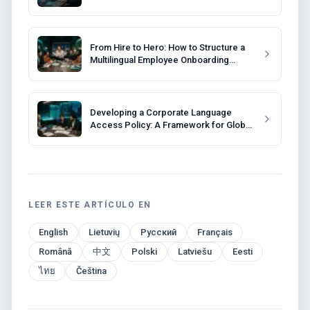
From Hire to Hero: How to Structure a
Multilingual Employee Onboarding
Program
Developing a Corporate Language
Access Policy: A Framework for Global
Companies
LEER ESTE ARTÍCULO EN
English
Lietuvių
Русский
Français
Română
中文
Polski
Latviešu
Eesti
ไทย
Čeština