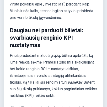
virsta pokalbiu apie „investicijas“, parodant, kaip
šiuolaikinės kalbų technologijos aktyviai prisideda
prie verslo tikslų įgyvendinimo.
Daugiau nei parduoti bilietai:
svarbiausių renginio KPI
nustatymas
Prieš pradedant matuoti grąžą, būtina apibrėžti, ką
jums reiškia sėkmė. Pirmasis žingsnis skaičiuojant
bet kokio renginio ROI – nustatyti aiškius,
išmatuojamus ir verslo strategiją atitinkančius
tikslus. Ką tiksliai šis renginys turi
pasiekti
? Būtent
nuo šių tikslų priklausys, kokius pagrindinius veiklos
rodiklius (KPI) reikės sekti.