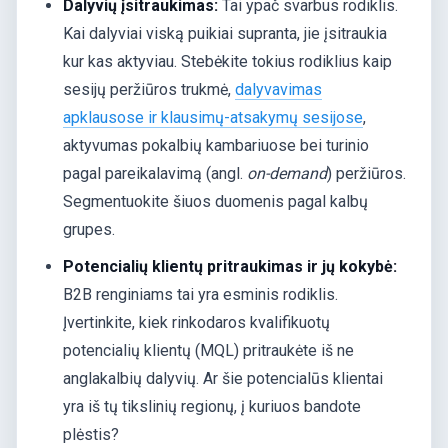
Dalyvių įsitraukimas:
Tai ypač svarbus rodiklis.
Kai dalyviai viską puikiai supranta, jie įsitraukia
kur kas aktyviau. Stebėkite tokius rodiklius kaip
sesijų peržiūros trukmė,
dalyvavimas
apklausose ir klausimų-atsakymų sesijose
,
aktyvumas pokalbių kambariuose bei turinio
pagal pareikalavimą (angl.
on-demand
) peržiūros.
Segmentuokite šiuos duomenis pagal kalbų
grupes.
Potencialių klientų pritraukimas ir jų kokybė:
B2B renginiams tai yra esminis rodiklis.
Įvertinkite, kiek rinkodaros kvalifikuotų
potencialių klientų (MQL) pritraukėte iš ne
anglakalbių dalyvių. Ar šie potencialūs klientai
yra iš tų tikslinių regionų, į kuriuos bandote
plėstis?