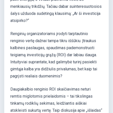
menkiausių trikdžių. Tačiau dabar suinteresuotosios
šalys užduoda sudėtingą klausimą: „Ar ši investicija
atsipirko?“
Renginių organizatoriams įrodyti tarptautinio
renginio vertę dažnai tampa tikru iššūkiu. Įtraukus
kalbines paslaugas, spaudimas pademonstruoti
teigiamą investicijų grąžą (ROI) dar labiau išauga.
Intuityviai suprantate, kad galimybė turinį pasiekti
gimtąja kalba yra didžiulis privalumas, bet kaip tai
pagrįsti realiais duomenimis?
Daugiakalbio renginio ROI skaičiavimas neturi
remtis miglotomis prielaidomis – tai tikslingas
tinkamų rodiklių sekimas, leidžiantis aiškiai
atskleisti sukurtą vertę. Taip diskusija apie „išlaidas“