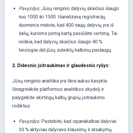
Pavyzdys:
Jūsų renginio dalyvių skaičius išaugo
nuo 1000 iki 1500. Išanalizavę registracijų
duomenis matote, kad 400 naujų dalyvių yra iš
šalių, kurioms pirmą kartą pasiūlėte vertimą. Tai
reiškia, kad dalyvių skaičius išaugo 40 %
tiesiogiai dėl jūsų suteiktų kalbinių paslaugų.
2. Didesnis įsitraukimas ir glaudesnis ryšys:
Jūsų renginio analitika yra tikra aukso kasykla.
Išnagrinėkite platformos analitikos skydelį ir
palyginkite skirtingų kalbų grupių įsitraukimo
rodiklius.
Pavyzdys:
Pastebite, kad ispanakalbiai dalyviai
30 % aktyviau dalyvavo klausimų ir atsakymų