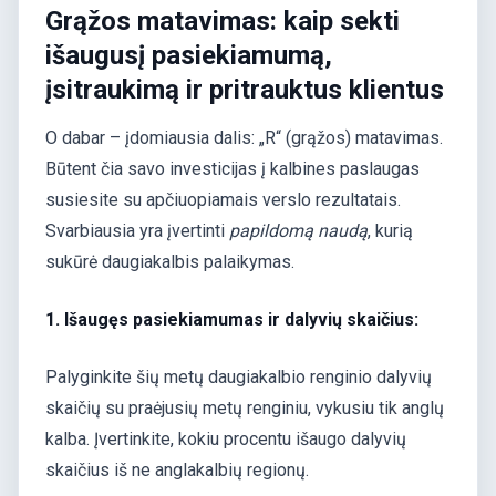
Grąžos matavimas: kaip sekti
išaugusį pasiekiamumą,
įsitraukimą ir pritrauktus klientus
O dabar – įdomiausia dalis: „R“ (grąžos) matavimas.
Būtent čia savo investicijas į kalbines paslaugas
susiesite su apčiuopiamais verslo rezultatais.
Svarbiausia yra įvertinti
papildomą naudą
, kurią
sukūrė daugiakalbis palaikymas.
1. Išaugęs pasiekiamumas ir dalyvių skaičius:
Palyginkite šių metų daugiakalbio renginio dalyvių
skaičių su praėjusių metų renginiu, vykusiu tik anglų
kalba. Įvertinkite, kokiu procentu išaugo dalyvių
skaičius iš ne anglakalbių regionų.