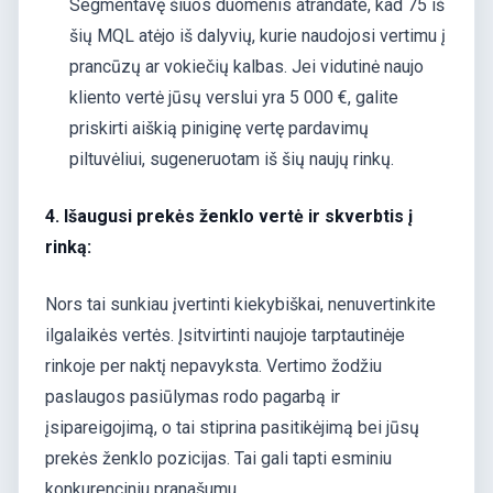
Segmentavę šiuos duomenis atrandate, kad 75 iš
šių MQL atėjo iš dalyvių, kurie naudojosi vertimu į
prancūzų ar vokiečių kalbas. Jei vidutinė naujo
kliento vertė jūsų verslui yra 5 000 €, galite
priskirti aiškią piniginę vertę pardavimų
piltuvėliui, sugeneruotam iš šių naujų rinkų.
4. Išaugusi prekės ženklo vertė ir skverbtis į
rinką:
Nors tai sunkiau įvertinti kiekybiškai, nenuvertinkite
ilgalaikės vertės. Įsitvirtinti naujoje tarptautinėje
rinkoje per naktį nepavyksta. Vertimo žodžiu
paslaugos pasiūlymas rodo pagarbą ir
įsipareigojimą, o tai stiprina pasitikėjimą bei jūsų
prekės ženklo pozicijas. Tai gali tapti esminiu
konkurenciniu pranašumu.