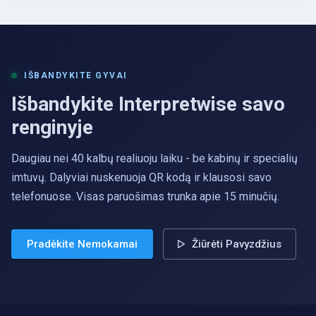
IŠBANDYKITE GYVAI
Išbandykite Interpretwise savo
renginyje
Daugiau nei 40 kalbų realiuoju laiku - be kabinų ir specialių
imtuvų. Dalyviai nuskenuoja QR kodą ir klausosi savo
telefonuose. Visas paruošimas trunka apie 15 minučių.
Pradėkite Nemokamai
Žiūrėti Pavyzdžius