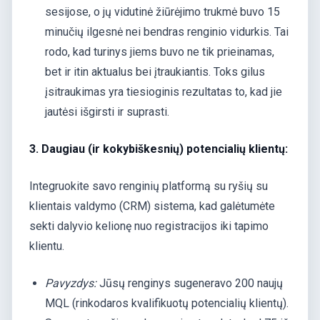
sesijose, o jų vidutinė žiūrėjimo trukmė buvo 15
minučių ilgesnė nei bendras renginio vidurkis. Tai
rodo, kad turinys jiems buvo ne tik prieinamas,
bet ir itin aktualus bei įtraukiantis. Toks gilus
įsitraukimas yra tiesioginis rezultatas to, kad jie
jautėsi išgirsti ir suprasti.
3. Daugiau (ir kokybiškesnių) potencialių klientų:
Integruokite savo renginių platformą su ryšių su
klientais valdymo (CRM) sistema, kad galėtumėte
sekti dalyvio kelionę nuo registracijos iki tapimo
klientu.
Pavyzdys:
Jūsų renginys sugeneravo 200 naujų
MQL (rinkodaros kvalifikuotų potencialių klientų).