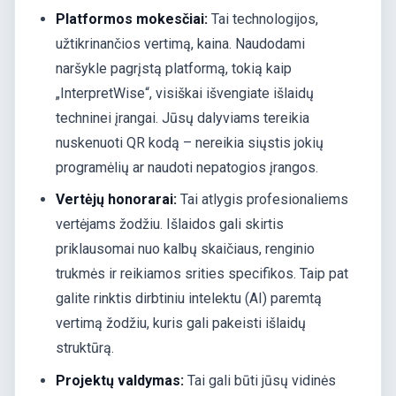
Platformos mokesčiai:
Tai technologijos,
užtikrinančios vertimą, kaina. Naudodami
naršykle pagrįstą platformą, tokią kaip
„InterpretWise“, visiškai išvengiate išlaidų
techninei įrangai. Jūsų dalyviams tereikia
nuskenuoti QR kodą – nereikia siųstis jokių
programėlių ar naudoti nepatogios įrangos.
Vertėjų honorarai:
Tai atlygis profesionaliems
vertėjams žodžiu. Išlaidos gali skirtis
priklausomai nuo kalbų skaičiaus, renginio
trukmės ir reikiamos srities specifikos. Taip pat
galite rinktis dirbtiniu intelektu (AI) paremtą
vertimą žodžiu, kuris gali pakeisti išlaidų
struktūrą.
Projektų valdymas:
Tai gali būti jūsų vidinės