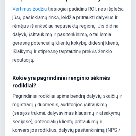
Vertimas žodžiu
tiesiogiai padidina ROI, nes išplečia
jūsų pasiekiamą rinką, leidžia pritraukti dalyvius ir
rėmėjus iš anksčiau nepasiektų regionų. Jis didina
dalyvių įsitraukimą ir pasitenkinimą, o tai lemia
geresnę potencialių klientų kokybę, didesnį klientų
išlaikymą ir stipresnę tarptautinę prekės ženklo
reputaciją.
Kokie yra pagrindiniai renginio sėkmės
rodikliai?
Pagrindiniai rodikliai apima bendrą dalyvių skaičių ir
registracijų duomenis, auditorijos įsitraukimą
(sesijos trukmė, dalyvavimas klausimų ir atsakymų
sesijose), potencialių klientų pritraukimą ir
konversijos rodiklius, dalyvių pasitenkinimą (NPS /