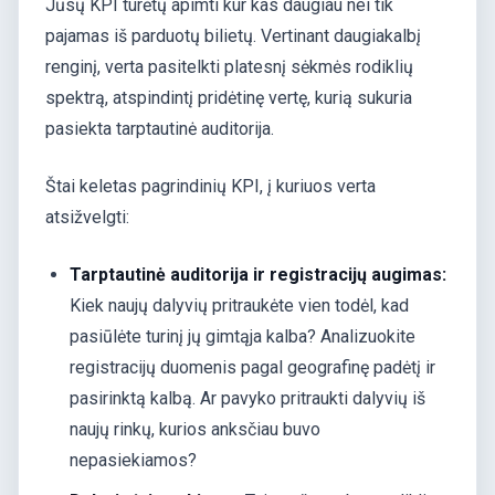
Jūsų KPI turėtų apimti kur kas daugiau nei tik
pajamas iš parduotų bilietų. Vertinant daugiakalbį
renginį, verta pasitelkti platesnį sėkmės rodiklių
spektrą, atspindintį pridėtinę vertę, kurią sukuria
pasiekta tarptautinė auditorija.
Štai keletas pagrindinių KPI, į kuriuos verta
atsižvelgti:
Tarptautinė auditorija ir registracijų augimas:
Kiek naujų dalyvių pritraukėte vien todėl, kad
pasiūlėte turinį jų gimtąja kalba? Analizuokite
registracijų duomenis pagal geografinę padėtį ir
pasirinktą kalbą. Ar pavyko pritraukti dalyvių iš
naujų rinkų, kurios anksčiau buvo
nepasiekiamos?