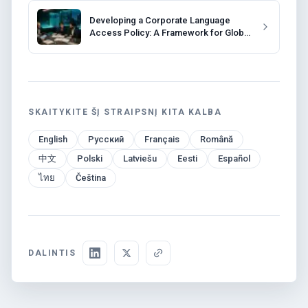
Developing a Corporate Language
Access Policy: A Framework for Global
Companies
SKAITYKITE ŠĮ STRAIPSNĮ KITA KALBA
English
Русский
Français
Română
中文
Polski
Latviešu
Eesti
Español
ไทย
Čeština
DALINTIS