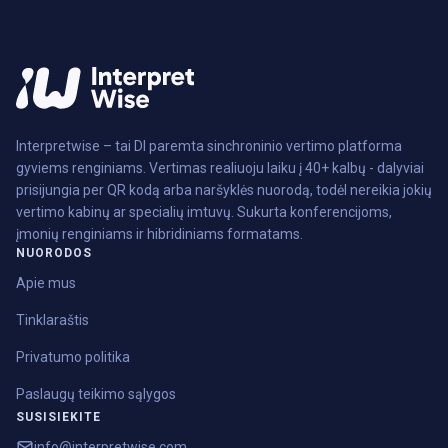
Interpretwise – tai DI paremta sinchroninio vertimo platforma
gyviems renginiams. Vertimas realiuoju laiku į 40+ kalbų - dalyviai
prisijungia per QR kodą arba naršyklės nuorodą, todėl nereikia jokių
vertimo kabinų ar specialių imtuvų. Sukurta konferencijoms,
įmonių renginiams ir hibridiniams formatams.
NUORODOS
Apie mus
Tinklaraštis
Privatumo politika
Paslaugų teikimo sąlygos
SUSISIEKITE
info@interpretwise.com