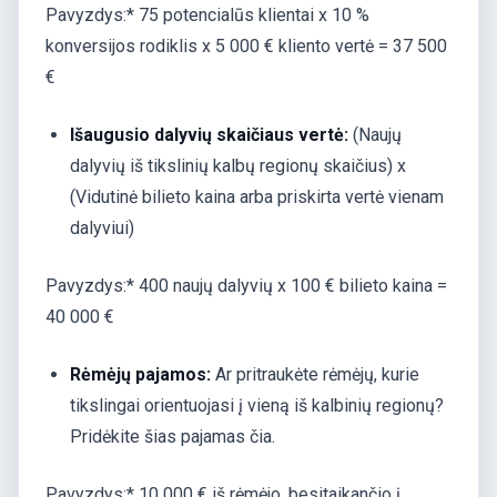
Pavyzdys:* 75 potencialūs klientai x 10 %
konversijos rodiklis x 5 000 € kliento vertė = 37 500
€
Išaugusio dalyvių skaičiaus vertė:
(Naujų
dalyvių iš tikslinių kalbų regionų skaičius) x
(Vidutinė bilieto kaina arba priskirta vertė vienam
dalyviui)
Pavyzdys:* 400 naujų dalyvių x 100 € bilieto kaina =
40 000 €
Rėmėjų pajamos:
Ar pritraukėte rėmėjų, kurie
tikslingai orientuojasi į vieną iš kalbinių regionų?
Pridėkite šias pajamas čia.
Pavyzdys:* 10 000 € iš rėmėjo, besitaikančio į