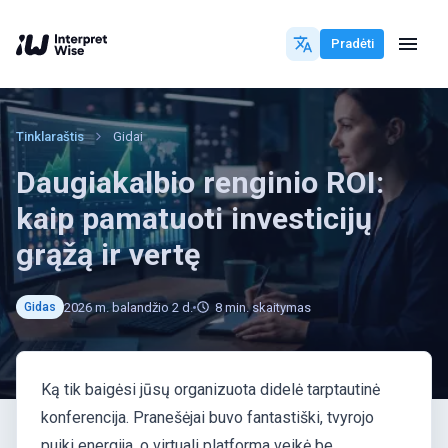
Pradėti
Tinklaraštis
Gidai
Daugiakalbio renginio ROI:
kaip pamatuoti investicijų
grąžą ir vertę
2026 m. balandžio 2 d.
8
min. skaitymas
Gidas
Ką tik baigėsi jūsų organizuota didelė tarptautinė
konferencija. Pranešėjai buvo fantastiški, tvyrojo
puiki energija, o virtuali platforma veikė be