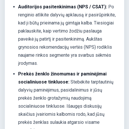
Auditorijos pasitenkinimas (NPS / CSAT):
Po
renginio atlikite dalyvių apklausą ir pasirūpinkite,
kad ji būtų prieinama jų gimtąja kalba. Tiesiogiai
paklauskite, kaip vertimo žodžiu paslauga
paveikė jų patirtį ir pasitenkinimą. Aukštas
grynosios rekomendacijų vertės (NPS) rodiklis
naujame rinkos segmente yra svarbus sėkmės
įrodymas.
Prekės ženklo žinomumas ir paminėjimai
socialiniuose tinkluose:
Stebėkite tarptautinių
dalyvių paminėjimus, pasidalinimus ir jūsų
prekės ženklo grotažymių naudojimą
socialiniuose tinkluose. Išaugęs diskusijų
skaičius įvairiomis kalbomis rodo, kad jūsų
prekės ženklas sulaukia atgarsio visame