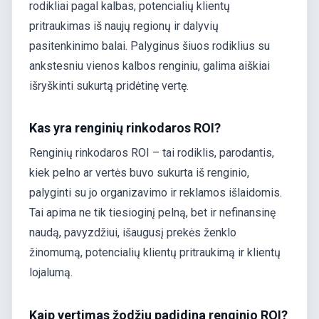
rodikliai pagal kalbas, potencialių klientų
pritraukimas iš naujų regionų ir dalyvių
pasitenkinimo balai. Palyginus šiuos rodiklius su
ankstesniu vienos kalbos renginiu, galima aiškiai
išryškinti sukurtą pridėtinę vertę.
Kas yra renginių rinkodaros ROI?
Renginių rinkodaros ROI – tai rodiklis, parodantis,
kiek pelno ar vertės buvo sukurta iš renginio,
palyginti su jo organizavimo ir reklamos išlaidomis.
Tai apima ne tik tiesioginį pelną, bet ir nefinansinę
naudą, pavyzdžiui, išaugusį prekės ženklo
žinomumą, potencialių klientų pritraukimą ir klientų
lojalumą.
Kaip vertimas žodžiu padidina renginio ROI?