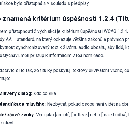
ští akce byla přístupná a v souladu s předpisy.
 znamená kritérium úspěšnosti 1.2.4 (Titu
rem přístupnosti živých akcí je kritérium úspěšnosti WCAG 1.2.4
dy AA – standard, na který odkazuje většina zákonů a právních pr
kytnout synchronizovaný text k živému audio obsahu, aby lidé, kt
oslýchaví, měli přístup k informacím v reálném čase.
stavte si to tak, že titulky poskytují textový ekvivalent všeho, c
rnuje:
Mluvený dialog:
Kdo co říká.
Identifikace mluvčího:
Nezbytná, pokud osoba není vidět na ob
Neřečové zvuky:
Věci jako [smích], [potlesk] nebo [hraje hudba],
kontext.