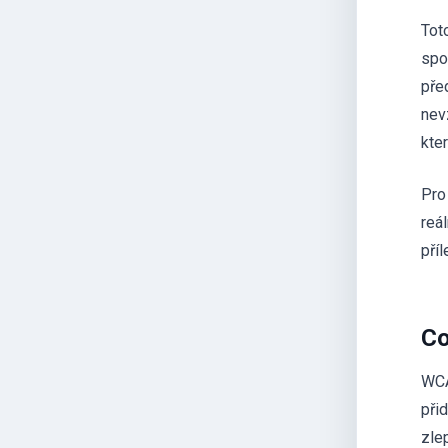
Tot
spo
pře
nev
kte
Pro
reá
pří
Co
WCA
při
zle