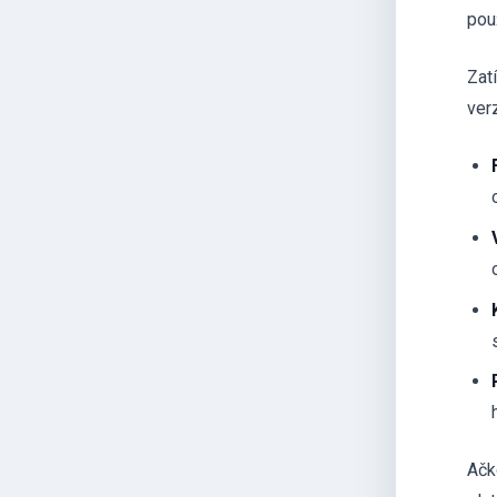
použ
Zat
ver
Ačk