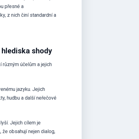
ou přesné a
ky, z nich činí standardní a
z hlediska shody
ží různým účelům a jejich
venému jazyku. Jejich
kty, hudbu a další neřečové
yší. Jejich cílem je
 že obsahují nejen dialog,