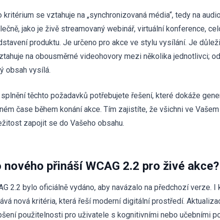
o kritérium se vztahuje na „synchronizovaná média“, tedy na aud
lečně, jako je živě streamovaný webinář, virtuální konference, ce
dstavení produktu. Je určeno pro akce ve stylu vysílání. Je důle
ztahuje na obousměrné videohovory mezi několika jednotlivci; o
rý obsah vysílá.
 splnění těchto požadavků potřebujete řešení, které dokáže gener
lném čase během konání akce. Tím zajistíte, že všichni ve Vašem
ležitost zapojit se do Vašeho obsahu.
 nového přináší WCAG 2.2 pro živé akce?
G 2.2 bylo oficiálně vydáno, aby navázalo na předchozí verze. I
dává nová kritéria, která řeší moderní digitální prostředí. Aktuali
pšení použitelnosti pro uživatele s kognitivními nebo učebními po