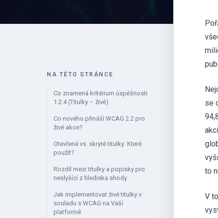
Pořá
vše
mil
publ
NA TÉTO STRÁNCE
Nej
Co znamená kritérium úspěšnosti
1.2.4 (Titulky – živě)
se 
94,
Co nového přináší WCAG 2.2 pro
živé akce?
akcí
glo
Otevřené vs. skryté titulky: Které
použít?
vyš
Rozdíl mezi titulky a popisky pro
to n
neslyšící z hlediska shody
Jak implementovat živé titulky v
V t
souladu s WCAG na Vaší
vys
platformě