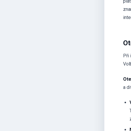
pla
znam
int
Ot
Při 
Vol
Ote
a d