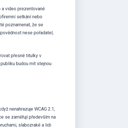
io a video prezentované
lofiremní setkání nebo
žité poznamenat, že se
dpovědnost nese pořadatel,
ovat přesné titulky v
 publiku budou mít stejnou
 když nenahrazuje WCAG 2.1,
zace se zaměřují především na
ruchami, slabozraké a lidi