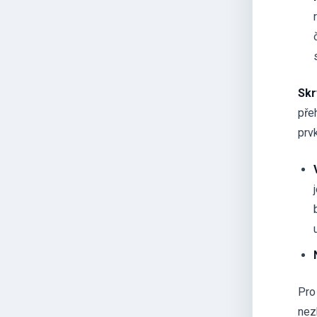
Skr
pře
prv
Pro
nezb