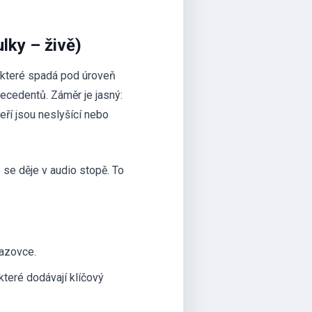
lky – živě)
, které spadá pod úroveň
ecedentů. Záměr je jasný:
eří jsou neslyšící nebo
o se děje v audio stopě. To
razovce.
 které dodávají klíčový