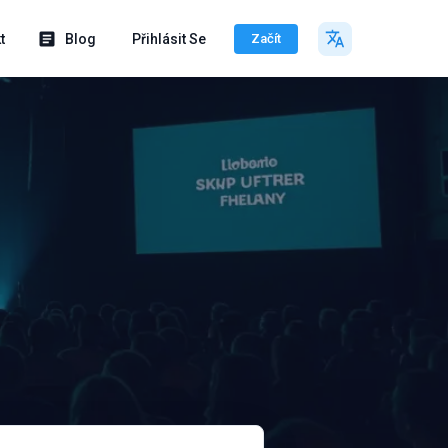
t
Blog
Přihlásit Se
Začít