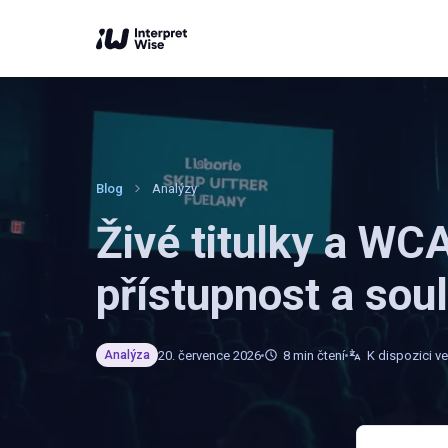
Blog
Analýzy
Živé titulky a WCA
přístupnost a sou
20. července 2026
8
min čtení
K dispozici ve
Analýza