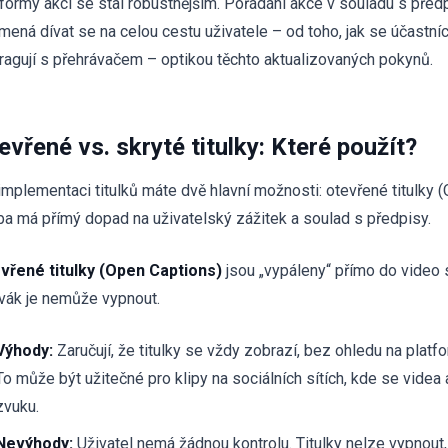
tformy akcí se stal robustnějším. Pořádání akce v souladu s před
ená dívat se na celou cestu uživatele – od toho, jak se účastníci p
eragují s přehrávačem – optikou těchto aktualizovaných pokynů.
evřené vs. skryté titulky: Které použít?
implementaci titulků máte dvě hlavní možnosti: otevřené titulky (O
ba má přímý dopad na uživatelský zážitek a soulad s předpisy.
vřené titulky (Open Captions)
jsou „vypáleny“ přímo do video 
ivák je nemůže vypnout.
Výhody:
Zaručují, že titulky se vždy zobrazí, bez ohledu na plat
To může být užitečné pro klipy na sociálních sítích, kde se videa
zvuku.
Nevýhody:
Uživatel nemá žádnou kontrolu. Titulky nelze vypnout