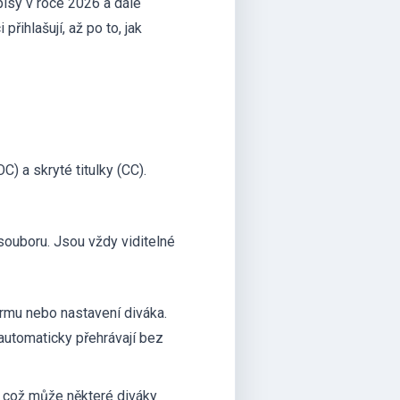
pisy v roce 2026 a dále
řihlašují, až po to, jak
C) a skryté titulky (CC).
souboru. Jsou vždy viditelné
formu nebo nastavení diváka.
 automaticky přehrávají bez
, což může některé diváky