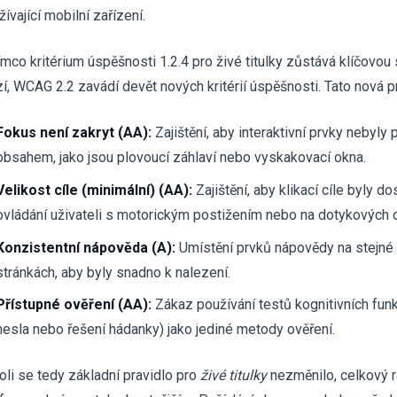
ívající mobilní zařízení.
ímco kritérium úspěšnosti 1.2.4 pro živé titulky zůstává klíčovou
zí, WCAG 2.2 zavádí devět nových kritérií úspěšnosti. Tato nová pra
Fokus není zakryt (AA):
Zajištění, aby interaktivní prvky nebyly
obsahem, jako jsou plovoucí záhlaví nebo vyskakovací okna.
Velikost cíle (minimální) (AA):
Zajištění, aby klikací cíle byly 
ovládání uživateli s motorickým postižením nebo na dotykových 
Konzistentní nápověda (A):
Umístění prvků nápovědy na stejné 
stránkách, aby byly snadno k nalezení.
Přístupné ověření (AA):
Zákaz používání testů kognitivních funk
hesla nebo řešení hádanky) jako jediné metody ověření.
oli se tedy základní pravidlo pro
živé titulky
nezměnilo, celkový r