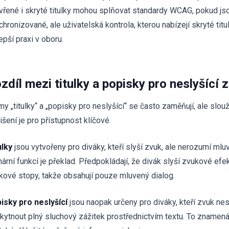
vřené i skryté titulky mohou splňovat standardy WCAG, pokud js
hronizované, ale uživatelská kontrola, kterou nabízejí skryté titul
epší praxi v oboru.
zdíl mezi titulky a popisky pro neslyšící 
my „titulky“ a „popisky pro neslyšící“ se často zaměňují, ale slou
išení je pro přístupnost klíčové.
ulky
jsou vytvořeny pro diváky, kteří slyší zvuk, ale nerozumí mlu
mární funkcí je překlad. Předpokládají, že divák slyší zvukové efe
kové stopy, takže obsahují pouze mluvený dialog.
isky pro neslyšící
jsou naopak určeny pro diváky, kteří zvuk nesl
kytnout plný sluchový zážitek prostřednictvím textu. To znamená,