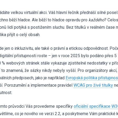
dáte velkou virtuální akci. Váš hlavní řečník přednáší silné posel
chno běží hladce. Ale běží to hladce opravdu pro
každého
? Celos
ionů lidí potýká s postižením sluchu. Bez titulků v reálném čas
ika přijít o celý obsah.
de jen o inkluzivitu, ale také o právní a etickou odpovědnost. Poč
digitální přístupnosti roste – jen v roce 2025 bylo podáno přes 5
8 % webových stránek stále vykazuje zjistitelné nedostatky v pří
 to znamená, že sázky nikdy nebyly vyšší. Pro organizátory akcí, k
bálních předpisech, jako je například
Evropská politika přístupno
ší. Porozumění a implementace pravidel
WCAG pro živé titulky
ne
utnost.
omto průvodci Vás provedeme specifiky
oficiální specifikace 
větlíme, co je nového ve verzi 2.2, a poskytneme Vám praktické kr