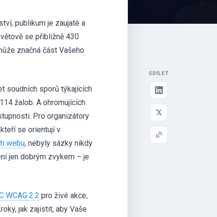
ství, publikum je zaujaté a
větově se přibližně 430
e může značná část Vašeho
SDÍLET
et soudních sporů týkajících
 114 žalob. A ohromujících
stupnosti. Pro organizátory
teří se orientují v
sti webu
, nebyly sázky nikdy
ní jen dobrým zvykem – je
W3C WCAG 2.2
pro živé akce,
oky, jak zajistit, aby Vaše