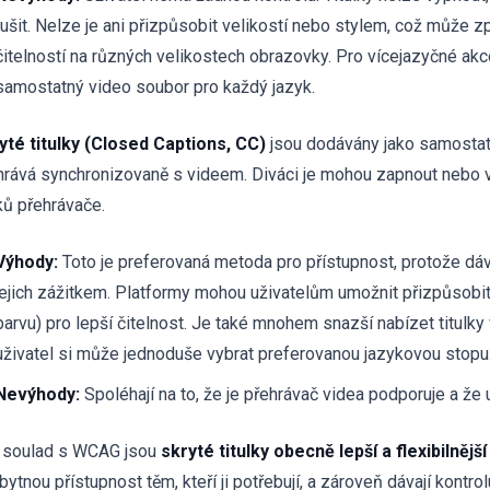
rušit. Nelze je ani přizpůsobit velikostí nebo stylem, což může
čitelností na různých velikostech obrazovky. Pro vícejazyčné akc
samostatný video soubor pro každý jazyk.
yté titulky (Closed Captions, CC)
jsou dodávány jako samostatn
hrává synchronizovaně s videem. Diváci je mohou zapnout nebo 
ků přehrávače.
Výhody:
Toto je preferovaná metoda pro přístupnost, protože dá
jejich zážitkem. Platformy mohou uživatelům umožnit přizpůsobit
barvu) pro lepší čitelnost. Je také mnohem snazší nabízet titulky 
uživatel si může jednoduše vybrat preferovanou jazykovou stopu
Nevýhody:
Spoléhají na to, že je přehrávač videa podporuje a že už
 soulad s WCAG jsou
skryté titulky obecně lepší a flexibilnější
ytnou přístupnost těm, kteří ji potřebují, a zároveň dávají kontrolu