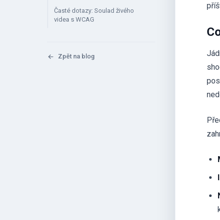
pří
Časté dotazy: Soulad živého
videa s WCAG
Co
Jád
Zpět na blog
sho
pos
ned
Před
zah