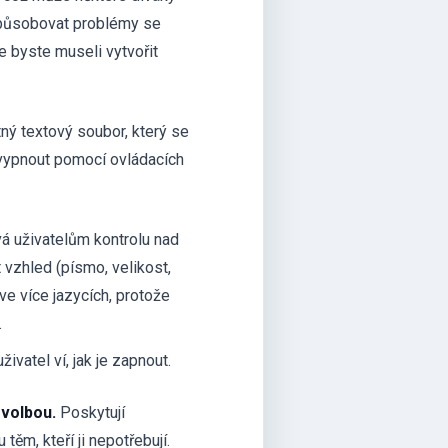
 způsobovat problémy se
e byste museli vytvořit
ý textový soubor, který se
vypnout pomocí ovládacích
vá uživatelům kontrolu nad
 vzhled (písmo, velikost,
ve více jazycích, protože
.
ivatel ví, jak je zapnout.
 volbou.
Poskytují
 těm, kteří ji nepotřebují.