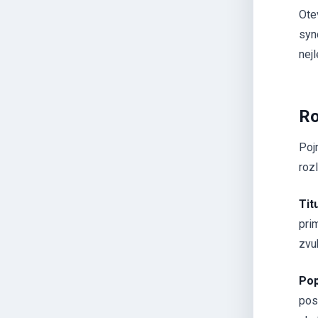
Ote
sync
nejl
Ro
Poj
rozl
Tit
pri
zvu
Pop
pos