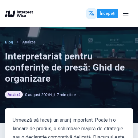
Începeți
Blog
Analize
Interpretariat pentru
conferințe de presă: Ghid de
organizare
10 august 2026
7
min citire
Analiză
Urmează să faceți un anunț important. Poate fi o
lansare de produs, o schimbare majoră de strategie
sau o declarație corporativă delicată. Discursul este