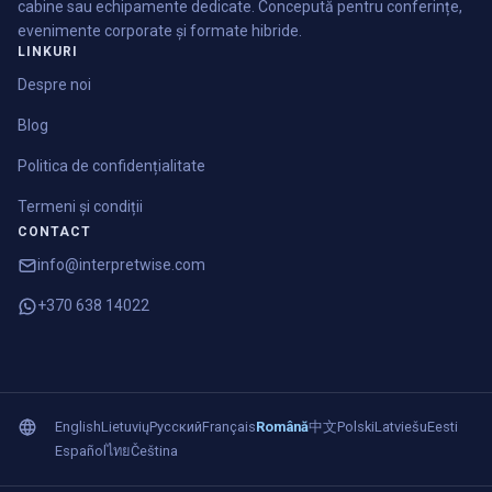
cabine sau echipamente dedicate. Concepută pentru conferințe,
evenimente corporate și formate hibride.
LINKURI
Despre noi
Blog
Politica de confidențialitate
Termeni și condiții
CONTACT
info@interpretwise.com
+370 638 14022
English
Lietuvių
Русский
Français
Română
中文
Polski
Latviešu
Eesti
Español
ไทย
Čeština