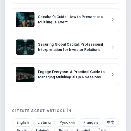
Speaker's Guide: How to Present at a
Multilingual Event
Securing Global Capital: Professional
Interpretation for Investor Relations
Engage Everyone: A Practical Guide to
Managing Multilingual Q&A Sessions
CITEȘTE ACEST ARTICOL ÎN
English
Lietuvių
Русский
Français
中文
Polski
Latviešu
Eesti
Español
ไทย