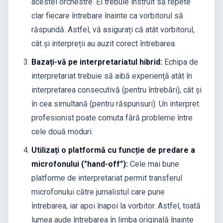
acestei orchestre. El trebuie instruit să repete
clar fiecare întrebare înainte ca vorbitorul să
răspundă. Astfel, vă asigurați că atât vorbitorul,
cât și interpreții au auzit corect întrebarea.
Bazați-vă pe interpretariatul hibrid:
Echipa de
interpretariat trebuie să aibă experiență atât în
interpretarea consecutivă (pentru întrebări), cât și
în cea simultană (pentru răspunsuri). Un interpret
profesionist poate comuta fără probleme între
cele două moduri.
Utilizați o platformă cu funcție de predare a
microfonului ("hand-off"):
Cele mai bune
platforme de interpretariat permit transferul
microfonului către jurnalistul care pune
întrebarea, iar apoi înapoi la vorbitor. Astfel, toată
lumea aude întrebarea în limba originală înainte