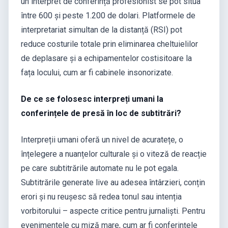
un interpret de conferință profesionist se pot situa
între 600 și peste 1.200 de dolari. Platformele de
interpretariat simultan de la distanță (RSI) pot
reduce costurile totale prin eliminarea cheltuielilor
de deplasare și a echipamentelor costisitoare la
fața locului, cum ar fi cabinele insonorizate.
De ce se folosesc interpreți umani la
conferințele de presă în loc de subtitrări?
Interpreții umani oferă un nivel de acuratețe, o
înțelegere a nuanțelor culturale și o viteză de reacție
pe care subtitrările automate nu le pot egala.
Subtitrările generate live au adesea întârzieri, conțin
erori și nu reușesc să redea tonul sau intenția
vorbitorului – aspecte critice pentru jurnaliști. Pentru
evenimentele cu miză mare, cum ar fi conferințele